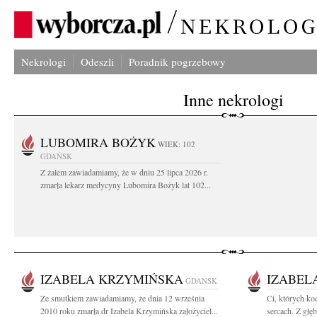
Nekrologi
Odeszli
Poradnik pogrzebowy
Inne nekrologi
LUBOMIRA BOŻYK
WIEK: 102
GDAŃSK
Z żalem zawiadamiamy, że w dniu 25 lipca 2026 r.
zmarła lekarz medycyny Lubomira Bożyk lat 102...
IZABELA KRZYMIŃSKA
IZABEL
GDAŃSK
Ze smutkiem zawiadamiamy, że dnia 12 września
Ci, których k
2010 roku zmarła dr Izabela Krzymińska założyciel...
sercach. Z głę