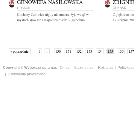
GENOWEFA NASIŁOWSKA
ZBIGNI
GDAŃSK
GDAŃSK
Kochany Człowiek nigdy nie umiera, żyje wciąż w
Z głębokim sm
myślach,słowach i wspomnieniach" Z głębokim...
17 sierpnia 20
« poprzednie
1
...
150
151
152
153
154
155
156
157
następne »
Copyright © Wyborcza sp. z o.o.
O nas
Staże u nas
Reklama
Polityka 
Ustawienia prywatności