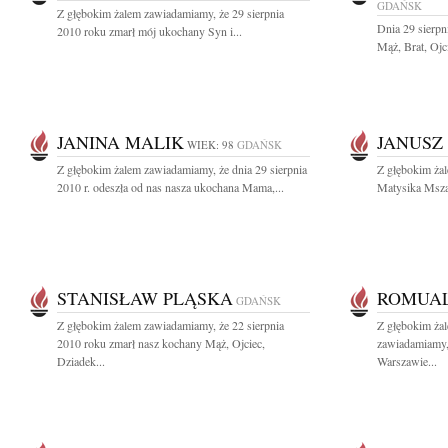
GDAŃSK
Z głębokim żalem zawiadamiamy, że 29 sierpnia
Dnia 29 sierpn
2010 roku zmarł mój ukochany Syn i...
Mąż, Brat, Ojc
JANINA MALIK
JANUSZ
WIEK: 98
GDAŃSK
Z głębokim żalem zawiadamiamy, że dnia 29 sierpnia
Z głębokim ża
2010 r. odeszła od nas nasza ukochana Mama,...
Matysika Msza 
STANISŁAW PLĄSKA
ROMUAL
GDAŃSK
Z głębokim żalem zawiadamiamy, że 22 sierpnia
Z głębokim żal
2010 roku zmarł nasz kochany Mąż, Ojciec,
zawiadamiamy,
Dziadek...
Warszawie...