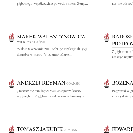
głębokiego współczucia z powodu śmierci Żony,...
nas nie odszed
MAREK WALENTYNOWICZ
RADOS
WIEK: 73
GDAŃSK
PIOTRO
W dniu 6 września 2010 roku po ciężkiej i długiej
Z głębokim ból
chorobie w wieku 73 lat zmarł Marek...
naszego najuko
ANDRZEJ REYMAN
BOŻENA
GDAŃSK
,,Jeszcze się tam żagiel bieli, chłopców, którzy
Pogrążeni w g
odpłynęli..." Z głębokim żalem zawiadamiamy, że...
uroczystości 
TOMASZ JAKUBIK
EDWARD
GDAŃSK