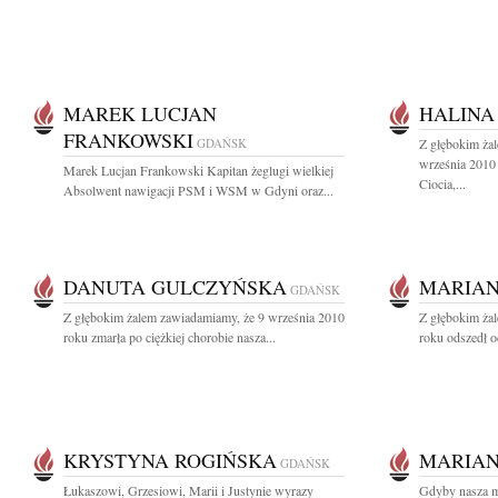
MAREK LUCJAN
HALINA
FRANKOWSKI
GDAŃSK
Z głębokim ża
września 2010 
Marek Lucjan Frankowski Kapitan żeglugi wielkiej
Ciocia,...
Absolwent nawigacji PSM i WSM w Gdyni oraz...
DANUTA GULCZYŃSKA
MARIAN
GDAŃSK
Z głębokim żalem zawiadamiamy, że 9 września 2010
Z głębokim ża
roku zmarła po ciężkiej chorobie nasza...
roku odszedł o
KRYSTYNA ROGIŃSKA
MARIAN
GDAŃSK
Łukaszowi, Grzesiowi, Marii i Justynie wyrazy
Gdyby nasza mi