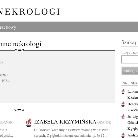
grzebowy
Inne nekrologi
Szukaj
Imię i naz
02
026 r.
 102...
INNE NE
Lubom
Z żale
Henryk
Z wiel
Jadwig
IZABELA KRZYMIŃSKA
GDAŃSK
GDAŃSK
Gdańs
Z głęb
eśnia
Ci, których kochamy na zawsze zostaną w naszych
Andrze
życiel...
sercach. Z głębokim żalem zawiadamiamy, że 12...