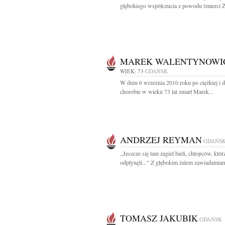
głębokiego współczucia z powodu śmierci Ż
MAREK WALENTYNOWI
WIEK: 73
GDAŃSK
W dniu 6 września 2010 roku po ciężkiej i d
chorobie w wieku 73 lat zmarł Marek...
ANDRZEJ REYMAN
GDAŃS
,,Jeszcze się tam żagiel bieli, chłopców, któr
odpłynęli..." Z głębokim żalem zawiadamiamy
TOMASZ JAKUBIK
GDAŃSK