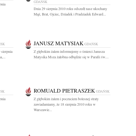
GDAŃSK
pnia
Dnia 29 sierpnia 2010 roku odszedł nasz ukochany
Mąż, Brat, Ojciec, Dziadek i Pradziadek Edward...
JANUSZ MATYSIAK
ŃSK
GDAŃSK
 sierpnia
Z głębokim żalem informujemy o śmierci Janusza
,...
Matysika Msza żałobna odbędzie się w Parafii św....
ROMUALD PIETRASZEK
SK
GDAŃSK
pnia
Z głębokim żalem i poczuciem bolesnej straty
zawiadamiamy, że 18 sierpnia 2010 roku w
Warszawie...