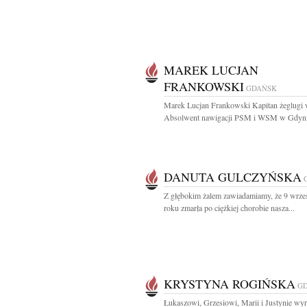
MAREK LUCJAN
FRANKOWSKI
GDAŃSK
Marek Lucjan Frankowski Kapitan żeglugi w
Absolwent nawigacji PSM i WSM w Gdyni 
DANUTA GULCZYŃSKA
Z głębokim żalem zawiadamiamy, że 9 wrze
roku zmarła po ciężkiej chorobie nasza...
KRYSTYNA ROGIŃSKA
G
Łukaszowi, Grzesiowi, Marii i Justynie wy