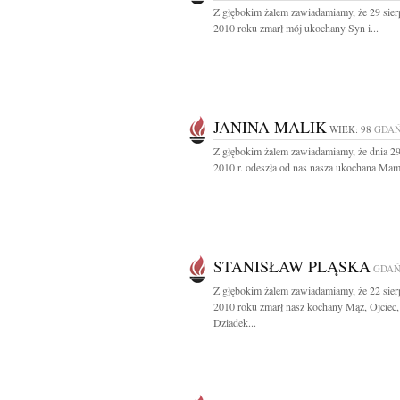
Z głębokim żalem zawiadamiamy, że 29 sier
2010 roku zmarł mój ukochany Syn i...
JANINA MALIK
WIEK: 98
GDA
Z głębokim żalem zawiadamiamy, że dnia 29
2010 r. odeszła od nas nasza ukochana Mama
STANISŁAW PLĄSKA
GDAŃ
Z głębokim żalem zawiadamiamy, że 22 sier
2010 roku zmarł nasz kochany Mąż, Ojciec,
Dziadek...