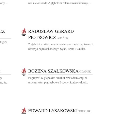
ony,...
nas nie odszedł. Z głębokim żalem zawiadamiamy,...
CZ
RADOSŁAW GERARD
PIOTROWICZ
GDAŃSK
ługiej
Z głębokim bólem zawiadamiamy o tragicznej śmierci
naszego najukochańszego Syna, Brata i Wnuka...
BOŻENA SZAŁKOWSKA
K
GDAŃSK
zy
Pogrążeni w głębokim smutku zawiadamiamy, że
, że...
uroczystości pogrzebowe Bożeny Szałkowskiej...
EDWARD ŁYSAKOWSKI
WIEK: 84