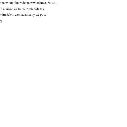
ona w smutku rodzina zawiadamia, że 12...
 Kalinowska
16.07.2026
Gdańsk
okim żalem zawiadamiamy, że po...
ej