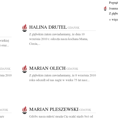
Pogrąż
Joanna
Z głęb
+ więc
HALINA DRUTEL
GDAŃSK
Z głębokim żalem zawiadamiamy, że dnia 10
września 2010 r. odeszła nasza kochana Mama,
ielkiej
Ciocia,...
oraz...
MARIAN OLECH
GDAŃSK
GDAŃSK
śnia 2010
Z głębokim żalem zawiadamiamy, że 8 września 2010
roku odszedł od nas nagle w wieku 75 lat nasz...
MARIAN PLESZEWSKI
DAŃSK
GDAŃSK
razy
Gdyby nasza miłość mogła Cię ocalić nigdy byś od