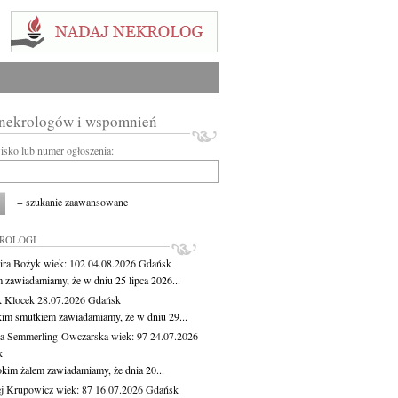
 nekrologów i wspomnień
wisko lub numer ogłoszenia:
+ szukanie zaawansowane
KROLOGI
ira Bożyk
wiek: 102
04.08.2026
Gdańsk
m zawiadamiamy, że w dniu 25 lipca 2026...
 Klocek
28.07.2026
Gdańsk
kim smutkiem zawiadamiamy, że w dniu 29...
a Semmerling-Owczarska
wiek: 97
24.07.2026
k
okim żalem zawiadamiamy, że dnia 20...
j Krupowicz
wiek: 87
16.07.2026
Gdańsk