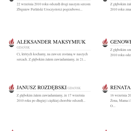
22 września 2010 roku odszedł drogi naszym sercom
Z głębokim ża
Zbigniew Perliński Uroczystości pogrzebowe...
2010 roku zma
ALEKSANDER MAKSYMIUK
GENOW
GDAŃSK
Z głębokim sm
Ci, których kochamy, na zawsze zostaną w naszych
2010 roku odes
sercach. Z głębokim żalem zawiadamiamy, że 21...
JANUSZ ROZDĘBSKI
RENATA
GDAŃSK
Z głębokim żalem zawiadamiamy, że 17 września
16 września 2
2010 roku po długiej i ciężkiej chorobie odszedł...
Żona, Mama i 
O...