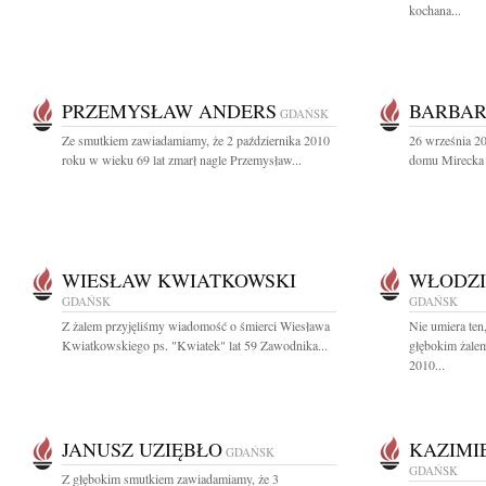
kochana...
PRZEMYSŁAW ANDERS
BARBAR
GDAŃSK
Ze smutkiem zawiadamiamy, że 2 października 2010
26 września 20
roku w wieku 69 lat zmarł nagle Przemysław...
domu Mirecka M
WIESŁAW KWIATKOWSKI
WŁODZI
GDAŃSK
GDAŃSK
Z żalem przyjęliśmy wiadomość o śmierci Wiesława
Nie umiera ten
Kwiatkowskiego ps. "Kwiatek" lat 59 Zawodnika...
głębokim żalem
2010...
JANUSZ UZIĘBŁO
KAZIMI
GDAŃSK
GDAŃSK
Z głębokim smutkiem zawiadamiamy, że 3