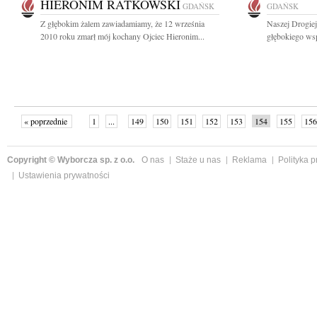
HIERONIM RATKOWSKI
GDAŃSK
GDAŃSK
Z głębokim żalem zawiadamiamy, że 12 września
Naszej Drogiej
2010 roku zmarł mój kochany Ojciec Hieronim...
głębokiego ws
« poprzednie
1
...
149
150
151
152
153
154
155
156
następne »
Copyright © Wyborcza sp. z o.o.
O nas
Staże u nas
Reklama
Polityka 
Ustawienia prywatności