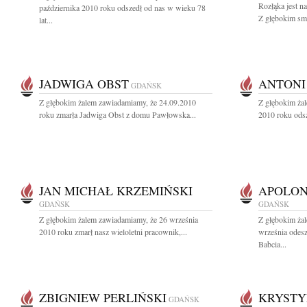
Rozłąka jest n
października 2010 roku odszedł od nas w wieku 78
Z głębokim sm
lat...
JADWIGA OBST
ANTONI
GDAŃSK
Z głębokim żalem zawiadamiamy, że 24.09.2010
Z głębokim ża
roku zmarła Jadwiga Obst z domu Pawłowska...
2010 roku odsz
JAN MICHAŁ KRZEMIŃSKI
APOLON
GDAŃSK
GDAŃSK
Z głębokim żalem zawiadamiamy, że 26 września
Z głębokim ża
2010 roku zmarł nasz wieloletni pracownik,...
września odes
Babcia...
ZBIGNIEW PERLIŃSKI
KRYSTY
GDAŃSK