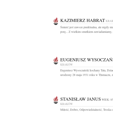
KAZIMIERZ HABRAT
KRA
Śmierć jest zawsze punktualna, ale nigdy ni
porę... Z wielkim smutkiem zawiadamiamy, ż
EUGENIUSZ WYSOCZAŃ
KRAKÓW
Eugeniusz Wysoczański kochany Tata, Dziad
urodzony 28 maja 1931 roku w Tłumaczu, zm
STANISŁAW JANUS
WIEK: 8
KRAKÓW
Miłość, Dobro, Odpowiedzialność, Troska o