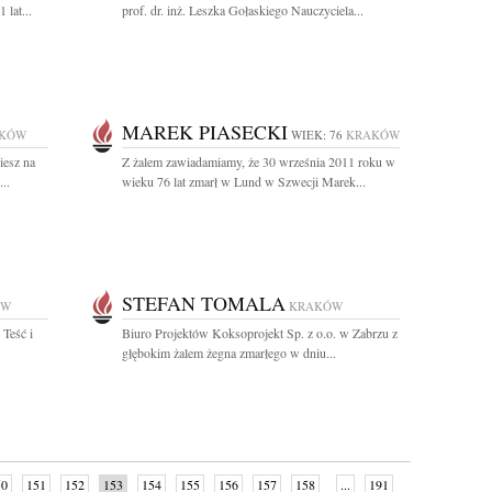
 lat...
prof. dr. inż. Leszka Gołaskiego Nauczyciela...
MAREK PIASECKI
KÓW
WIEK: 76
KRAKÓW
iesz na
Z żalem zawiadamiamy, że 30 września 2011 roku w
..
wieku 76 lat zmarł w Lund w Szwecji Marek...
STEFAN TOMALA
ÓW
KRAKÓW
 Teść i
Biuro Projektów Koksoprojekt Sp. z o.o. w Zabrzu z
głębokim żalem żegna zmarłego w dniu...
50
151
152
153
154
155
156
157
158
...
191