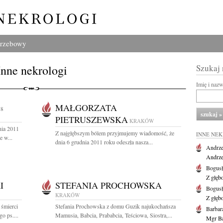
grzebowy
Inne nekrologi
Szukaj
Imię i naz
MAŁGORZATA
88
PIETRUSZEWSKA
KRAKÓW
nia 2011
Z najgłębszym bólem przyjmujemy wiadomość, że
INNE NE
e w...
dnia 6 grudnia 2011 roku odeszła nasza...
Andrze
Andrzej
Bogus
Z głęb
I
STEFANIA PROCHOWSKA
Bogus
KRAKÓW
Z głęb
 śmierci
Stefania Prochowska z domu Guzik najukochańsza
Barbar
o ps....
Mamusia, Babcia, Prababcia, Teściowa, Siostra,...
Mgr Ba