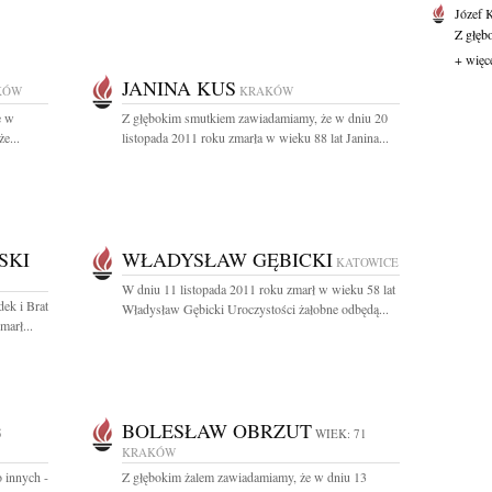
Józef 
Z głęb
+ więc
JANINA KUS
KÓW
KRAKÓW
e w
Z głębokim smutkiem zawiadamiamy, że w dniu 20
e...
listopada 2011 roku zmarła w wieku 88 lat Janina...
SKI
WŁADYSŁAW GĘBICKI
KATOWICE
W dniu 11 listopada 2011 roku zmarł w wieku 58 lat
ek i Brat
Władysław Gębicki Uroczystości żałobne odbędą...
arł...
BOLESŁAW OBRZUT
5
WIEK: 71
KRAKÓW
 innych -
Z głębokim żalem zawiadamiamy, że w dniu 13