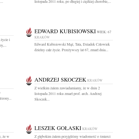
...
listopada 2011 roku, po długiej i ciężkiej chorobie,...
EDWARD KUBISIOWSKI
WIEK: 67
KRAKÓW
 życie i
Edward Kubisiowski Mąż, Tata, Dziadek Człowiek
y,...
dzielny całe życie. Przeżywszy lat 67, zmarł dnia...
ANDRZEJ SKOCZEK
KRAKÓW
Z wielkim żalem zawiadamiamy, że w dniu 2
0
listopada 2011 roku zmarł prof. arch. Andrzej
rzony...
Skoczek...
LESZEK GOŁASKI
KRAKÓW
, że w
Z głębokim żalem przyjęliśmy wiadomość o śmierci