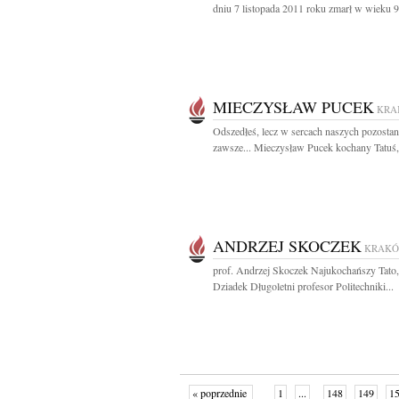
dniu 7 listopada 2011 roku zmarł w wieku 91
MIECZYSŁAW PUCEK
KRA
Odszedłeś, lecz w sercach naszych pozostan
zawsze... Mieczysław Pucek kochany Tatuś,.
ANDRZEJ SKOCZEK
KRAK
prof. Andrzej Skoczek Najukochańszy Tato,
Dziadek Długoletni profesor Politechniki...
« poprzednie
1
...
148
149
1