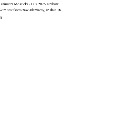
Kazimierz Mościcki
21.07.2026
Kraków
okim smutkiem zawiadamiamy, że dnia 16...
ej