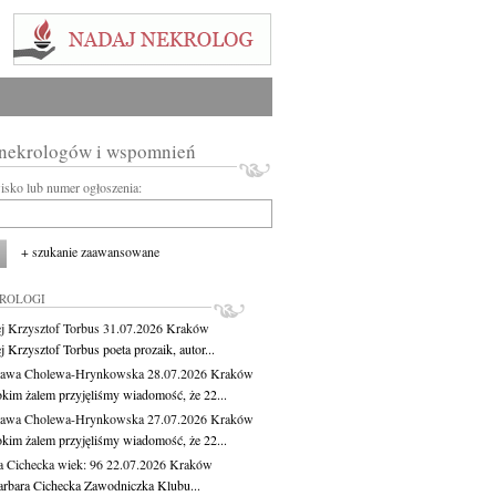
 nekrologów i wspomnień
wisko lub numer ogłoszenia:
+ szukanie zaawansowane
KROLOGI
j Krzysztof Torbus
31.07.2026
Kraków
 Krzysztof Torbus poeta prozaik, autor...
ława Cholewa-Hrynkowska
28.07.2026
Kraków
okim żalem przyjęliśmy wiadomość, że 22...
ława Cholewa-Hrynkowska
27.07.2026
Kraków
okim żalem przyjęliśmy wiadomość, że 22...
a Cichecka
wiek: 96
22.07.2026
Kraków
rbara Cichecka Zawodniczka Klubu...