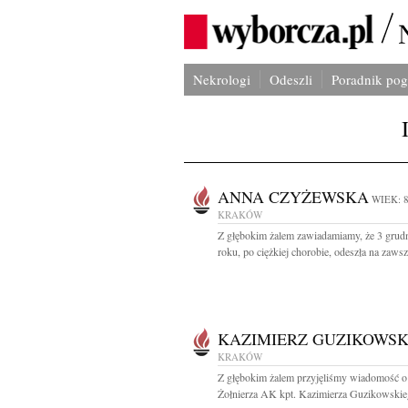
Nekrologi
Odeszli
Poradnik po
ANNA CZYŻEWSKA
WIEK: 
KRAKÓW
Z głębokim żalem zawiadamiamy, że 3 grud
roku, po ciężkiej chorobie, odeszła na zawsz
KAZIMIERZ GUZIKOWSK
KRAKÓW
Z głębokim żalem przyjęliśmy wiadomość o
Żołnierza AK kpt. Kazimierza Guzikowskieg