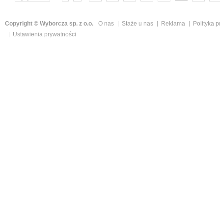
następne »
Copyright © Wyborcza sp. z o.o.
O nas
Staże u nas
Reklama
Polityka 
Ustawienia prywatności