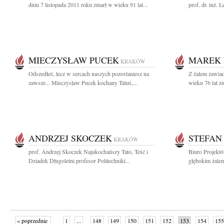
dniu 7 listopada 2011 roku zmarł w wieku 91 lat...
prof. dr. inż. 
MIECZYSŁAW PUCEK
MAREK 
KRAKÓW
Odszedłeś, lecz w sercach naszych pozostaniesz na
Z żalem zawia
zawsze... Mieczysław Pucek kochany Tatuś,...
wieku 76 lat z
ANDRZEJ SKOCZEK
STEFAN
KRAKÓW
prof. Andrzej Skoczek Najukochańszy Tato, Teść i
Biuro Projektó
Dziadek Długoletni profesor Politechniki...
głębokim żalem
« poprzednie
1
...
148
149
150
151
152
153
154
155