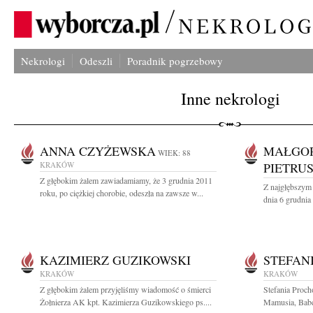
Nekrologi
Odeszli
Poradnik pogrzebowy
Inne nekrologi
ANNA CZYŻEWSKA
MAŁGO
WIEK: 88
KRAKÓW
PIETRU
Z głębokim żalem zawiadamiamy, że 3 grudnia 2011
Z najgłębszym
roku, po ciężkiej chorobie, odeszła na zawsze w...
dnia 6 grudnia
KAZIMIERZ GUZIKOWSKI
STEFAN
KRAKÓW
KRAKÓW
Z głębokim żalem przyjęliśmy wiadomość o śmierci
Stefania Proc
Żołnierza AK kpt. Kazimierza Guzikowskiego ps....
Mamusia, Babci