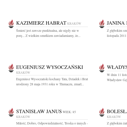
KAZIMIERZ HABRAT
JANINA
KRAKÓW
Śmierć jest zawsze punktualna, ale nigdy nie w
Z głębokim sm
porę... Z wielkim smutkiem zawiadamiamy, że...
listopada 2011
EUGENIUSZ WYSOCZAŃSKI
WŁADYS
KRAKÓW
W dniu 11 list
Eugeniusz Wysoczański kochany Tata, Dziadek i Brat
Władysław Gębi
urodzony 28 maja 1931 roku w Tłumaczu, zmarł...
STANISŁAW JANUS
BOLESŁ
WIEK: 85
KRAKÓW
KRAKÓW
Miłość, Dobro, Odpowiedzialność, Troska o innych -
Z głębokim ża