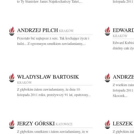
to Ty Stanisław Janus Najukochańszy Tatuś,...
listopada 2011 
ANDRZEJ PILCH
EDWARD
KRAKÓW
KRAKÓW
Przestało bić najlepsze z serc. Tak kochające życie i
Edward Kubisi
ludzi... Z ogromnym smutkiem zawiadamiamy,...
dzielny całe ży
WŁADYSŁAW BARTOSIK
ANDRZE
KRAKÓW
Z wielkim żal
Z głębokim żalem zawiadamiamy, że dnia 10
listopada 2011
listopada 2011 roku, przeżywszy 91 lat, opatrzony...
Skoczek...
JERZY GÓRSKI
LESZEK
KATOWICE
Z głębokim smutkiem i żalem zawiadamiamy, że w
Z głębokim ża