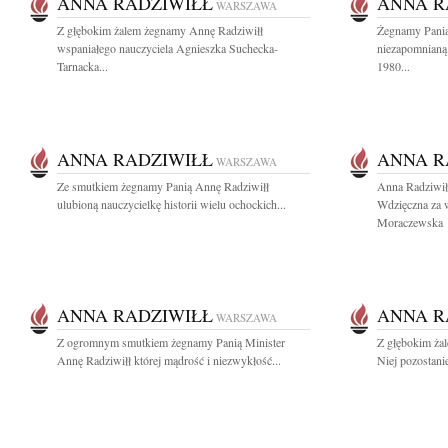
ANNA RADZIWIŁŁ
ANNA R
WARSZAWA
Z głębokim żalem żegnamy Annę Radziwiłł
Żegnamy Panią
wspaniałego nauczyciela Agnieszka Suchecka-
niezapomnianą 
Tarnacka...
1980...
ANNA RADZIWIŁŁ
ANNA R
WARSZAWA
Ze smutkiem żegnamy Panią Annę Radziwiłł
Anna Radziwił
ulubioną nauczycielkę historii wielu ochockich...
Wdzięczna za w
Moraczewska
ANNA RADZIWIŁŁ
ANNA R
WARSZAWA
Z ogromnym smutkiem żegnamy Panią Minister
Z głębokim ża
Annę Radziwiłł której mądrość i niezwykłość...
Niej pozostani