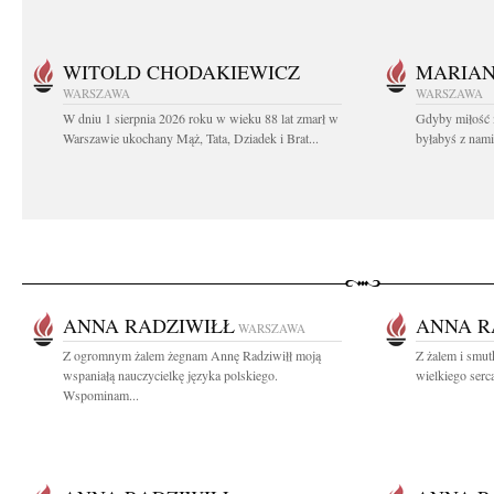
WITOLD CHODAKIEWICZ
MARIA
WARSZAWA
WARSZAWA
W dniu 1 sierpnia 2026 roku w wieku 88 lat zmarł w
Gdyby miłość 
Warszawie ukochany Mąż, Tata, Dziadek i Brat...
byłabyś z nami 
ANNA RADZIWIŁŁ
ANNA R
WARSZAWA
Z ogromnym żalem żegnam Annę Radziwiłł moją
Z żalem i smu
wspaniałą nauczycielkę języka polskiego.
wielkiego serca
Wspominam...