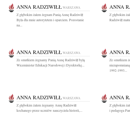
ANNA RADZIWIŁŁ
ANNA R
WARSZAWA
Z głębokim żalem żegnam Panią Annę Radziwiłł
Z głębokim ża
Była dla mnie autorytetem i oparciem. Pozostanie
Radziwiłł matu
na...
ANNA RADZIWIŁŁ
ANNA R
WARSZAWA
Ze smutkiem żegnamy Panią Annę Radziwiłł byłą
Ze smutkiem ż
Wiceminister Edukacji Narodowej i Dyrektorkę...
niezapomnianą 
1992-1993...
ANNA RADZIWIŁŁ
ANNA R
WARSZAWA
Z głębokim żalem żegnamy Annę Radziwiłł
Z głębokim ża
kochanego przez uczniów nauczyciela historii,...
i pedagoga Pan