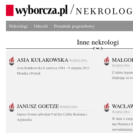
Nekrologi
Odeszli
Poradnik pogrzebowy
Inne nekrologi
ASIA KUŁAKOWSKA
MAŁGOR
WARSZAWA
WARSZAWA
Asia Kułakowska 8 czerwca 1984 - 9 sierpnia 2011
Z żalem żegnam
Monika i Piotrek
dziękując za w
JANUSZ GOETZE
WACŁAW
WARSZAWA
WARSZAWA
Janusz Goetze adwokat 9 lat bez Ciebie Bożenna i
W dniu 4 sier
Agnieszka
lata Wacława 
zawiadamiamy.