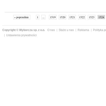
« poprzednie
1
...
1519
1520
1521
1522
1523
1524
Copyright © Wyborcza sp. z o.o.
O nas
Staże u nas
Reklama
Polityka 
Ustawienia prywatności