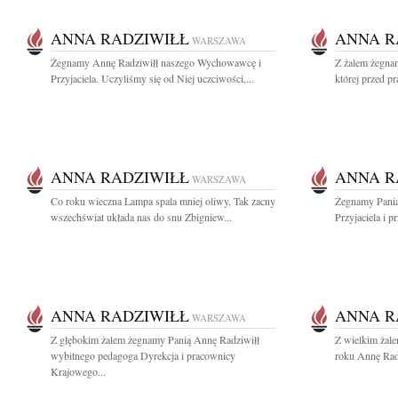
ANNA RADZIWIŁŁ
ANNA R
WARSZAWA
Żegnamy Annę Radziwiłł naszego Wychowawcę i
Z żalem żegna
Przyjaciela. Uczyliśmy się od Niej uczciwości,...
której przed pr
ANNA RADZIWIŁŁ
ANNA R
WARSZAWA
Co roku wieczna Lampa spala mniej oliwy, Tak zacny
Żegnamy Panią
wszechświat układa nas do snu Zbigniew...
Przyjaciela i 
ANNA RADZIWIŁŁ
ANNA R
WARSZAWA
Z głębokim żalem żegnamy Panią Annę Radziwiłł
Z wielkim żal
wybitnego pedagoga Dyrekcja i pracownicy
roku Annę Radz
Krajowego...