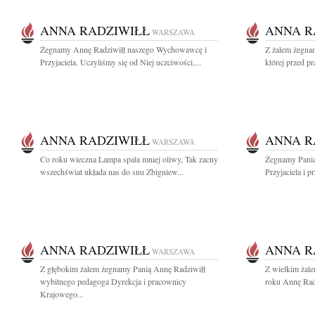
ANNA RADZIWIŁŁ
ANNA R
WARSZAWA
Żegnamy Annę Radziwiłł naszego Wychowawcę i
Z żalem żegna
Przyjaciela. Uczyliśmy się od Niej uczciwości,...
której przed pr
ANNA RADZIWIŁŁ
ANNA R
WARSZAWA
Co roku wieczna Lampa spala mniej oliwy, Tak zacny
Żegnamy Panią
wszechświat układa nas do snu Zbigniew...
Przyjaciela i 
ANNA RADZIWIŁŁ
ANNA R
WARSZAWA
Z głębokim żalem żegnamy Panią Annę Radziwiłł
Z wielkim żal
wybitnego pedagoga Dyrekcja i pracownicy
roku Annę Radz
Krajowego...