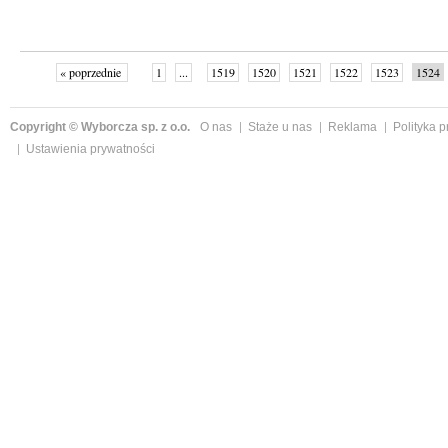
« poprzednie
1
...
1519
1520
1521
1522
1523
1524
Copyright © Wyborcza sp. z o.o.
O nas
Staże u nas
Reklama
Polityka 
Ustawienia prywatności