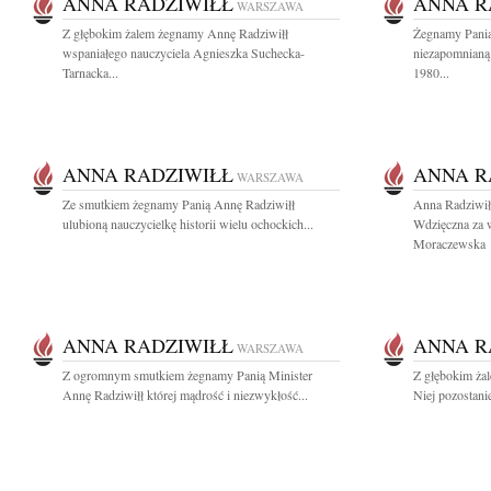
ANNA RADZIWIŁŁ
ANNA R
WARSZAWA
Z głębokim żalem żegnamy Annę Radziwiłł
Żegnamy Panią
wspaniałego nauczyciela Agnieszka Suchecka-
niezapomnianą 
Tarnacka...
1980...
ANNA RADZIWIŁŁ
ANNA R
WARSZAWA
Ze smutkiem żegnamy Panią Annę Radziwiłł
Anna Radziwił
ulubioną nauczycielkę historii wielu ochockich...
Wdzięczna za w
Moraczewska
ANNA RADZIWIŁŁ
ANNA R
WARSZAWA
Z ogromnym smutkiem żegnamy Panią Minister
Z głębokim ża
Annę Radziwiłł której mądrość i niezwykłość...
Niej pozostani