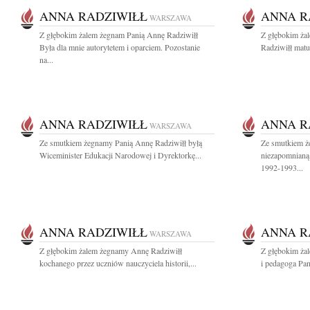
ANNA RADZIWIŁŁ
ANNA R
WARSZAWA
Z głębokim żalem żegnam Panią Annę Radziwiłł
Z głębokim ża
Była dla mnie autorytetem i oparciem. Pozostanie
Radziwiłł matu
na...
ANNA RADZIWIŁŁ
ANNA R
WARSZAWA
Ze smutkiem żegnamy Panią Annę Radziwiłł byłą
Ze smutkiem ż
Wiceminister Edukacji Narodowej i Dyrektorkę...
niezapomnianą 
1992-1993...
ANNA RADZIWIŁŁ
ANNA R
WARSZAWA
Z głębokim żalem żegnamy Annę Radziwiłł
Z głębokim ża
kochanego przez uczniów nauczyciela historii,...
i pedagoga Pan