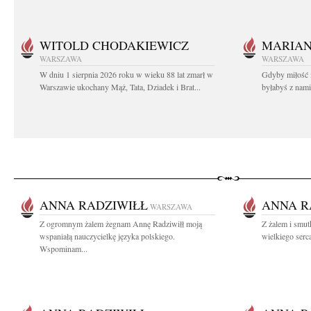
WITOLD CHODAKIEWICZ
MARIA
WARSZAWA
WARSZAWA
W dniu 1 sierpnia 2026 roku w wieku 88 lat zmarł w
Gdyby miłość 
Warszawie ukochany Mąż, Tata, Dziadek i Brat...
byłabyś z nami 
ANNA RADZIWIŁŁ
ANNA R
WARSZAWA
Z ogromnym żalem żegnam Annę Radziwiłł moją
Z żalem i smu
wspaniałą nauczycielkę języka polskiego.
wielkiego serca
Wspominam...