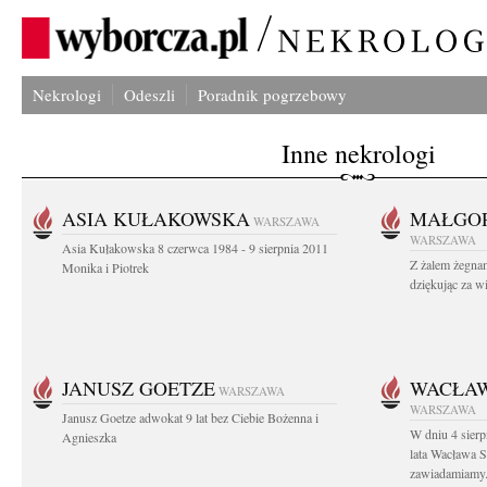
Nekrologi
Odeszli
Poradnik pogrzebowy
Inne nekrologi
ASIA KUŁAKOWSKA
MAŁGOR
WARSZAWA
WARSZAWA
Asia Kułakowska 8 czerwca 1984 - 9 sierpnia 2011
Z żalem żegnam
Monika i Piotrek
dziękując za w
JANUSZ GOETZE
WACŁAW
WARSZAWA
WARSZAWA
Janusz Goetze adwokat 9 lat bez Ciebie Bożenna i
W dniu 4 sier
Agnieszka
lata Wacława 
zawiadamiamy.