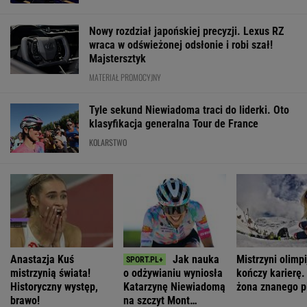
SUBSKRYPCJA
WIĘCEJ NIŻ WYNIK. SUBSKRYBUJ
POLITYKA
Sondaż:
Pierwsza
Tisza wybrała
Niepokojące
Kwaśniewskiego
dama zaprasza
Andrasa Bakę
informacje o
lubią wszyscy,
młode Polki.
na kandydata
stanie zdrowia
Dudę
Będzie
na prezydenta
Joe Bidena. Syn
praktycznie nikt
prezydent
ujawnia
Nawrocki
WIADOMOŚCI