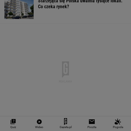
"Teraz wiemy".
1,5 tys. zł za adopcję
Zaćmienie Słoń
Naukowcy odkryli
psa. Nie trzeba nawet
będzie spektak
nowe zagrożenie
mieszkać w tej gminie
Tak zrobisz naj
związane z
zdjęcia
mikroplastikiem
WALUTY I GIEŁDA
EUR
USD
CHF
GBP
WIG
4,2983
3,7187
4,6027
5,0166
151 782,92
-0,09%
-0,41%
0,15%
-0,13%
-0,24%
SPRAWDŹ NOTOWANIA
Quiz
Wideo
Gazeta.pl
Poczta
Pogoda