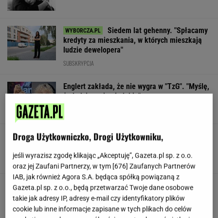
Siedem lat gehenny. "Spłacamy
kredyty za mieszkania, w których mieszkają
ludzie dewelopera"
SUBSKRYPCJA
Englert zakłada, że nie wygra w "TzG". "Myślę,
że ludzie mnie nie lubią"
Droga Użytkowniczko, Drogi Użytkowniku,
"Mam kontrolę nad własnym ciałem". Kobiety
masowo stawiają na boysober
jeśli wyrazisz zgodę klikając „Akceptuję”, Gazeta.pl sp. z o.o.
oraz jej Zaufani Partnerzy, w tym [
676
] Zaufanych Partnerów
IAB, jak również Agora S.A. będąca spółką powiązaną z
Nowe zdjęcie Johna Goodmana trafiło do
Gazeta.pl sp. z o.o., będą przetwarzać Twoje dane osobowe
sieci. Aktor schudł 90 kg
takie jak adresy IP, adresy e-mail czy identyfikatory plików
cookie lub inne informacje zapisane w tych plikach do celów