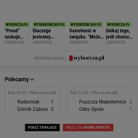
SPORT.PL
Najtrudniejszy mecz Świątek w Toronto.
Szansa na rewanż za Roland Garros
ALEKSANDER BERNARD