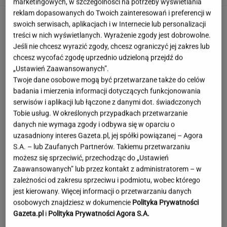
marketingowych, w szczególności na potrzeby wyświetlania
reklam dopasowanych do Twoich zainteresowań i preferencji w
swoich serwisach, aplikacjach i w Internecie lub personalizacji
treści w nich wyświetlanych. Wyrażenie zgody jest dobrowolne.
Jeśli nie chcesz wyrazić zgody, chcesz ograniczyć jej zakres lub
chcesz wycofać zgodę uprzednio udzieloną przejdź do
„Ustawień Zaawansowanych”.
Twoje dane osobowe mogą być przetwarzane także do celów
badania i mierzenia informacji dotyczących funkcjonowania
serwisów i aplikacji lub łączone z danymi dot. świadczonych
Tobie usług. W określonych przypadkach przetwarzanie
danych nie wymaga zgody i odbywa się w oparciu o
uzasadniony interes Gazeta.pl, jej spółki powiązanej – Agora
S.A. – lub Zaufanych Partnerów. Takiemu przetwarzaniu
możesz się sprzeciwić, przechodząc do „Ustawień
Zaawansowanych” lub przez kontakt z administratorem – w
zależności od zakresu sprzeciwu i podmiotu, wobec którego
jest kierowany. Więcej informacji o przetwarzaniu danych
"Poznajmy się bliżej". Nawrocka zaprasza
osobowych znajdziesz w dokumencie
Polityka Prywatności
młode Polki
Gazeta.pl
i
Polityka Prywatności Agora S.A.