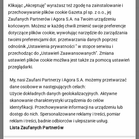
Klikając „Akceptuję” wyrażasz też zgodę na zainstalowanie i
przechowywanie plików cookie Gazeta.pl sp. z o.o., jej
Kulinarny quiz logiczny. Dopasujesz składnik
Zaufanych Partnerów i Agora S.A. na Twoim urządzeniu
do potrawy?
końcowym. Możesz w każdej chwili zmienić swoje preferencje
dotyczące plików cookie, wywołując narzędzie do zarządzania
twoimi preferencjami dot. przetwarzania danych poprzez
odnośnik „Ustawienia prywatności ” w stopce serwisu i
To najdłuższe jezioro w Polsce. Ma aż 16 wysp
przechodząc do „Ustawień Zaawansowanych”. Zmiana
ustawień plików cookie możliwa jest także za pomocą ustawień
przeglądarki.
Nie czekaj, aż będzie za późno. To może
My, nasi Zaufani Partnerzy i Agora S.A. możemy przetwarzać
oznaczać, że szkoła przestała służyć dziecku
dane osobowe w następujących celach:
Użycie dokładnych danych geolokalizacyjnych. Aktywne
MATERIAŁ PROMOCYJNY
skanowanie charakterystyki urządzenia do celów
identyfikacji. Przechowywanie informacji na urządzeniu lub
Uruchomili "Tindera dla
dostęp do nich. Spersonalizowane reklamy i treści, pomiar
medyków". Szybko zgłosili się też adwokaci
reklam i treści, badnie odbiorców i ulepszanie usług.
SUBSKRYPCJA
Lista Zaufanych Partnerów