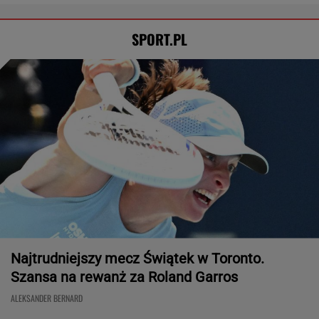
Rozstrzygnęli mecz Igi Świątek z Kostiuk.
Koniec w trzech setach
TENIS
Tysiące osób zrobi to we wrześniu. Powód
może cię zaskoczyć
MATERIAŁ PROMOCYJNY,
18+