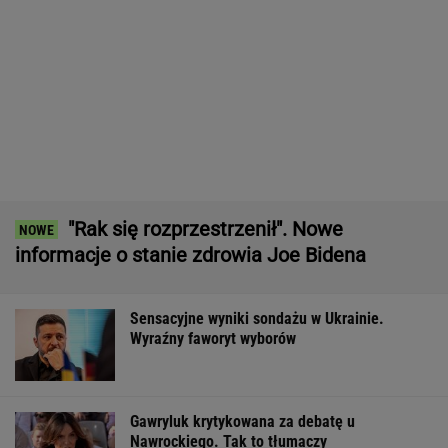
Pytamy o 15 osób, których wstyd nie znać.
Wiesz, z czego słyną?
Zwrot w sprawie Patriotów. Jest porozumienie