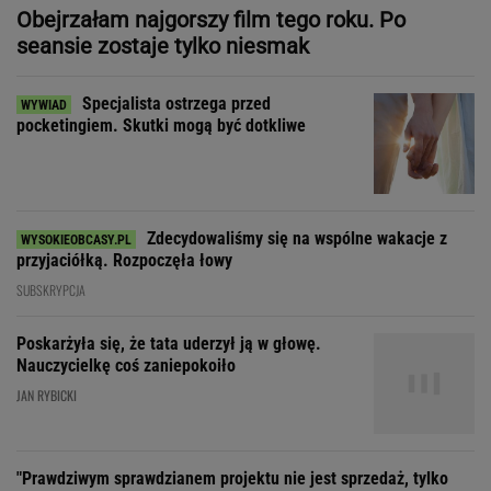
Zdecydowaliśmy się na wspólne wakacje z
przyjaciółką. Rozpoczęła łowy
SUBSKRYPCJA
Poskarżyła się, że tata uderzył ją w głowę.
Nauczycielkę coś zaniepokoiło
JAN RYBICKI
"Prawdziwym sprawdzianem projektu nie jest sprzedaż, tylko
to, czy wytrzyma próbę czasu"
"Patrz w talerz, a nie w cycki".
Jak długo jeszcze matki będą to znosić
SUBSKRYPCJA