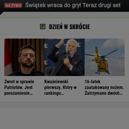
Świątek wraca do gry! Teraz drugi set
DZIEŃ W SKRÓCIE
Zwrot w sprawie
Kwaśniewski
16-latek
Patriotów. Jest
pierwszy. Który w
zaatakowany nożem.
porozumienie
rankingu
Zatrzymano dwóch
Ukrainy i USA
prezydentów jest
nastolatków
Duda?