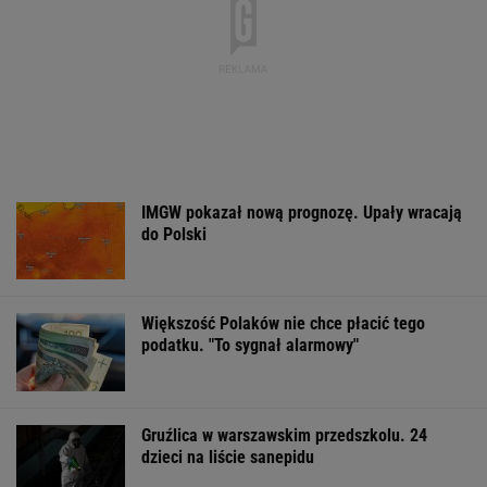
MATERIAŁ PROMOCYJNY
Wyniki Lotto
Dwa pytony na szyi
Czeska policja u
07.08.2026 -
kobiety. Świadkowie
tożsamość męż
EkstraPensja,
wezwali policję
spod Śnieżki. T
EkstraPremia,
EuroJackpot, Kaskada,
MiniLotto, MultiMulti
WSPÓŁPRACA PŁATNA Z WYBORCZA.PL
ZROZUM, POZNAJ, ODKRYWAJ
SEKCJA Z SUBSKRYPCJĄ
Cały świat uczy się od Ukraińców prowadzenia
wojny. Tylko nie Polacy