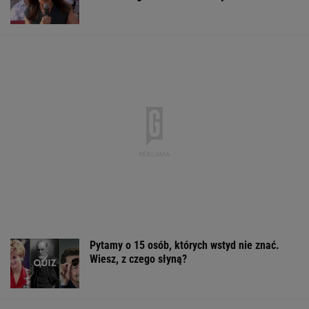
Ukrainy i USA
Tak wygląda mazurska willa Kwaśniewskich.
Tuż obok kryje się coś jeszcze
Brat Grbicia radzi mu nie wracać do Serbii. "To
przerażające"
SIATKÓWKA
"Poznajmy się bliżej". Marta Nawrocka
zaprasza młode Polki
Sandały Keen to synonim wakacyjnego
komfortu - teraz tańsze o niemal 100 zł