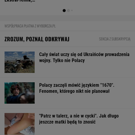
Mają pieniądze i przejmują tereny. "Land Back"
rozkwita
BIZNES
Pierwszy etap GAT zakończony. To
strategiczna inwestycja dla polskiego
eksportu
MATERIAŁ PROMOCYJNY