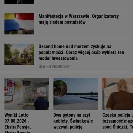
Polacy zaczęli mówić językiem "1670".
Fenomen, którego nikt nie planował
"Patrz w talerz, a nie w cycki". Jak długo
jeszcze matki będą to znosić
Tytuł tej książki jest hasłem, znają je ludzie,
którzy jej nie czytali
FINANSE I TECHNOLOGIA