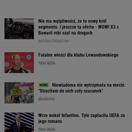
Nowy rozdział japońskiej precyzji. Lexus RZ
wraca w odświeżonej odsłonie i robi szał!
Majstersztyk
MATERIAŁ PROMOCYJNY
Tyle sekund Niewiadoma traci do liderki. Oto
klasyfikacja generalna Tour de France
KOLARSTWO
Anastazja Kuś
Jak nauka
Mistrzyni olimp
mistrzynią świata!
o odżywianiu wyniosła
kończy karierę.
Historyczny występ,
Katarzynę Niewiadomą
żona znanego p
brawo!
na szczyt Mont
Ventoux