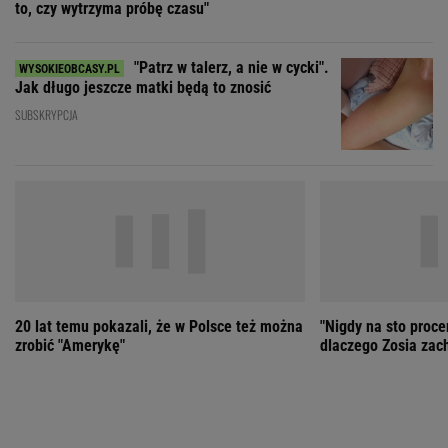
20 lat temu pokazali, że w Polsce też można
"Nigdy na sto proce
zrobić "Amerykę"
dlaczego Zosia zac
ZOBACZ WSZYSTKIE
Wybierz miasto
PEŁNA POGODA
Załaduj ponownie
Jakość powietrza:
-
Ciśnienie:
Opady:
Zachmurzenie:
-
-%
-%