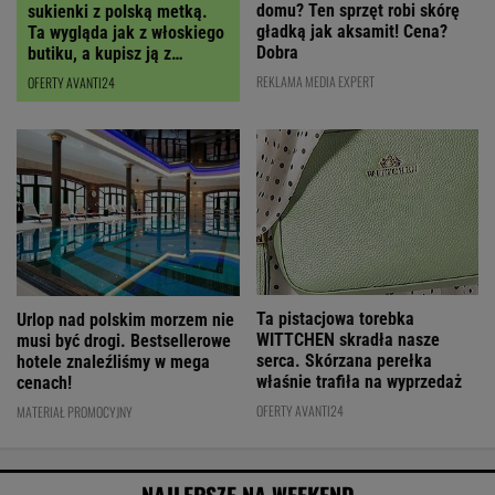
domu? Ten sprzęt robi skórę
sukienki z polską metką.
gładką jak aksamit! Cena?
Ta wygląda jak z włoskiego
Dobra
butiku, a kupisz ją z
RABATEM
REKLAMA MEDIA EXPERT
OFERTY AVANTI24
Ta pistacjowa torebka
Urlop nad polskim morzem nie
WITTCHEN skradła nasze
musi być drogi. Bestsellerowe
serca. Skórzana perełka
hotele znaleźliśmy w mega
właśnie trafiła na wyprzedaż
cenach!
OFERTY AVANTI24
MATERIAŁ PROMOCYJNY