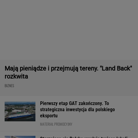
Frankowicze nie muszą czekać
na decyzję sądu. Ważne zmiany w przepisach
SUBSKRYPCJA
Baseny i jacuzzi idealne na działkę i do
ogrodu. Duży wybór w świetnych cenach
REKLAMA CENEO
Nie tylko zaćmienie Słońca. Sierpień zamieni
niebo w scenę niezwykłych widowisk
BIZNES
ZUS dopłaca Ukraińcom do emerytur.
Konfederacja grzmi, ale zapomina o ważnej
rzeczy