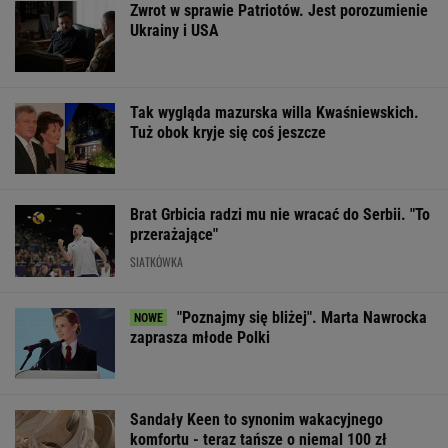
OFERTY AVANTI24
Włóż liść laurowy do
Rozpoznasz tych
Dlaczego warto
lodówki na godzinę.
wybitnych aktorów
spryskać klucze
Efekt może cię
PRL-u? Wszyscy mylą
octem? Sztuczk
zaskoczyć
się w 8. pytaniu
której mało kto
ŻYĆ LEPIEJ