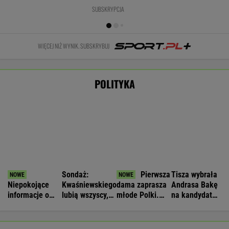
Zwrot w sprawie Patriotów. Jest porozumienie
Ukrainy i USA
Nie będzie nowej umowy TVP z Kościołem.
Obowiązuje ta podpisana przez Kurskiego
MARCIN KOZŁOWSKI