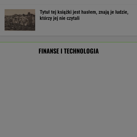
Starzejąca się Polska uwalnia tysiące lokali.
Co czeka rynek?