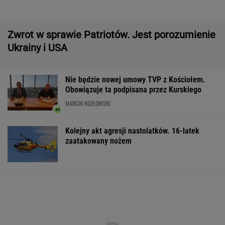
do Polski
Większość Polaków nie chce płacić tego
podatku. "To sygnał alarmowy"
Gruźlica w warszawskim przedszkolu. 24
dzieci na liście sanepidu
Manifestacja w Warszawie. Organizatorzy
mają siedem postulatów
Second home nad morzem zyskuje na
popularności. Coraz więcej osób wybiera ten
model inwestowania