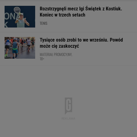
Nie ma wątpliwości, że to nowy król
segmentu. I jeszcze ta oferta - WOW! X3 z
Bawarii robi szał na drogach
MATERIAŁ PROMOCYJNY
Fatalne wieści dla klubu Lewandowskiego
PIŁKA NOŻNA
Niewiadoma nie wytrzymała na mecie.
"Straciłam do nich cały szacunek"
KOLARSTWO
Wrze wokół Infantino. Tyle zapłaciła UEFA za
jego romans
PIŁKA NOŻNA