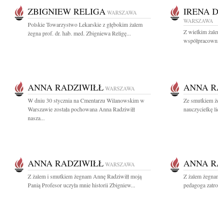
ZBIGNIEW RELIGA
IRENA 
WARSZAWA
WARSZAWA
Polskie Towarzystwo Lekarskie z głębokim żalem
Z wielkim żal
żegna prof. dr. hab. med. Zbigniewa Religę...
współpracownic
ANNA RADZIWIŁŁ
ANNA R
WARSZAWA
W dniu 30 stycznia na Cmentarzu Wilanowskim w
Ze smutkiem ż
Warszawie została pochowana Anna Radziwiłł
nauczycielkę l
nasza...
ANNA RADZIWIŁŁ
ANNA R
WARSZAWA
Z żalem i smutkiem żegnam Annę Radziwiłł moją
Z żalem żegna
Panią Profesor uczyła mnie historii Zbigniew...
pedagoga zatro