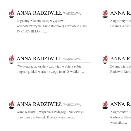
ANNA RADZIWIŁŁ
ANNA R
WARSZAWA
Żegnamy z żalem naszą wyjątkową
Z ogromnym ża
wychowawczynię Annę Radziwiłł uczniowie klasy
Halina i Ada
IV C, XVIII LO im....
ANNA RADZIWIŁŁ
ANNA R
WARSZAWA
"Wybierając autorytety człowiek wybiera sobie
Ze smutkiem ż
biografię, jakiś wariant swego losu" Z wielkim...
Radziwiłł która 
ANNA RADZIWIŁŁ
ANNA R
WARSZAWA
Anna Radziwiłł wspaniała Pedagog i Nauczyciel
Z ogromnym s
prawdziwy autorytet. Kształtowała nasze...
Radziwiłł Nauc
wszystko,...