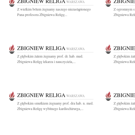
ZBIGNIEW RELIGA
ZBIGNI
WARSZAWA
Z wielkim bólem żegnamy naszego niezastąpionego
Z ogromnym s
Pana profesora Zbigniewa Religę...
Zbigniewa Reli
ZBIGNIEW RELIGA
ZBIGNI
WARSZAWA
Z głębokim żalem żegnamy prof. dr. hab. med.
Z głębokim żal
Zbigniewa Religę lekarza i nauczyciela,...
Zbigniewa Reli
ZBIGNIEW RELIGA
ZBIGNI
WARSZAWA
Z głębokim smutkiem żegnamy prof. dra hab. n. med.
Z głębokim żal
Zbigniewa Religę wybitnego kardiochirurga,...
Zbigniewa Reli