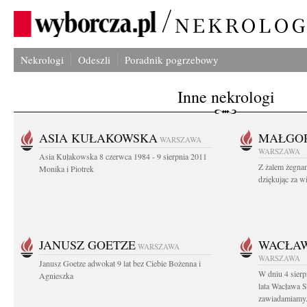
Nekrologi
Odeszli
Poradnik pogrzebowy
Inne nekrologi
ASIA KUŁAKOWSKA
MAŁGOR
WARSZAWA
WARSZAWA
Asia Kułakowska 8 czerwca 1984 - 9 sierpnia 2011
Z żalem żegnam
Monika i Piotrek
dziękując za w
JANUSZ GOETZE
WACŁAW
WARSZAWA
WARSZAWA
Janusz Goetze adwokat 9 lat bez Ciebie Bożenna i
W dniu 4 sier
Agnieszka
lata Wacława 
zawiadamiamy.