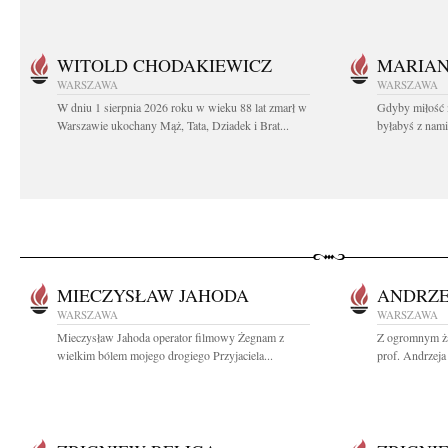
WITOLD CHODAKIEWICZ
MARIA
WARSZAWA
WARSZAWA
W dniu 1 sierpnia 2026 roku w wieku 88 lat zmarł w
Gdyby miłość 
Warszawie ukochany Mąż, Tata, Dziadek i Brat...
byłabyś z nami 
MIECZYSŁAW JAHODA
ANDRZE
WARSZAWA
WARSZAWA
Mieczysław Jahoda operator filmowy Żegnam z
Z ogromnym ża
wielkim bólem mojego drogiego Przyjaciela...
prof. Andrzeja