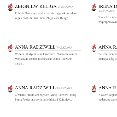
ZBIGNIEW RELIGA
IRENA 
WARSZAWA
WARSZAWA
Polskie Towarzystwo Lekarskie z głębokim żalem
Z wielkim żal
żegna prof. dr. hab. med. Zbigniewa Religę...
współpracownic
ANNA RADZIWIŁŁ
ANNA R
WARSZAWA
W dniu 30 stycznia na Cmentarzu Wilanowskim w
Ze smutkiem ż
Warszawie została pochowana Anna Radziwiłł
nauczycielkę l
nasza...
ANNA RADZIWIŁŁ
ANNA R
WARSZAWA
Z żalem i smutkiem żegnam Annę Radziwiłł moją
Z żalem żegna
Panią Profesor uczyła mnie historii Zbigniew...
pedagoga zatro