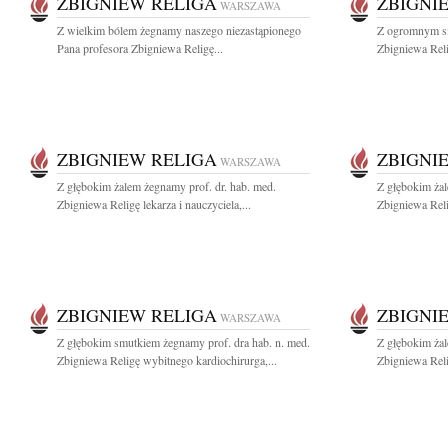
ZBIGNIEW RELIGA
ZBIGNI
WARSZAWA
Z wielkim bólem żegnamy naszego niezastąpionego
Z ogromnym s
Pana profesora Zbigniewa Religę...
Zbigniewa Reli
ZBIGNIEW RELIGA
ZBIGNI
WARSZAWA
Z głębokim żalem żegnamy prof. dr. hab. med.
Z głębokim żal
Zbigniewa Religę lekarza i nauczyciela,...
Zbigniewa Reli
ZBIGNIEW RELIGA
ZBIGNI
WARSZAWA
Z głębokim smutkiem żegnamy prof. dra hab. n. med.
Z głębokim żal
Zbigniewa Religę wybitnego kardiochirurga,...
Zbigniewa Reli