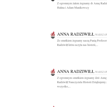
Z ogromnym żalem żegnamy dr Annę Radzi
Halina i Adam Manikowscy
ANNA RADZIWIŁŁ
WARSZA
Ze smutkiem żegnamy naszą Panią Profeso
Radziwiłł która uczyła nas historii,...
ANNA RADZIWIŁŁ
WARSZA
Z ogromnym smutkiem żegnamy dziś Annę
Radziwiłł Nauczyciela Historii Dziękujemy 
wszystko,...