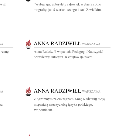
wiłł
"Wybierając autorytety człowiek wybiera sobie
biografię, jakiś wariant swego losu" Z wielkim...
ANNA RADZIWIŁŁ
WA
WARSZAWA
r Annę
Anna Radziwiłł wspaniała Pedagog i Nauczyciel
prawdziwy autorytet. Kształtowała nasze...
ANNA RADZIWIŁŁ
WA
WARSZAWA
Z ogromnym żalem żegnam Annę Radziwiłł moją
za
wspaniałą nauczycielkę języka polskiego.
Wspominam...