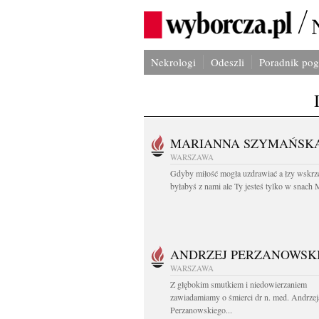
Nekrologi
Odeszli
Poradnik po
MARIANNA SZYMAŃSK
WARSZAWA
Gdyby miłość mogła uzdrawiać a łzy wskrz
byłabyś z nami ale Ty jesteś tylko w snach M
ANDRZEJ PERZANOWSK
WARSZAWA
Z głębokim smutkiem i niedowierzaniem
zawiadamiamy o śmierci dr n. med. Andrzej
Perzanowskiego...