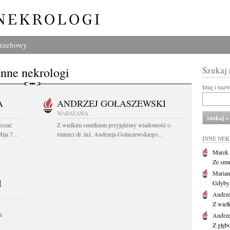
grzebowy
Inne nekrologi
Szukaj
Imię i naz
A
ANDRZEJ GOŁASZEWSKI
WARSZAWA
eszać
Z wielkim smutkiem przyjęliśmy wiadomość o
ija 7...
śmierci dr. inż. Andrzeja Gołaszewskiego...
INNE NE
Marek 
Ze smu
Marian
I
Gdyby 
Andrze
Z wiel
a
Andrze
Z głęb