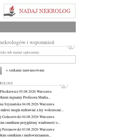
 nekrologów i wspomnień
wisko lub numer ogłoszenia:
+ szukanie zaawansowane
KROLOGI
Pliszkiewicz
05.08.2026
Warszawa
tkiem żegnamy Profesora Marka...
na Szymańska
04.08.2026
Warszawa
miłość mogła uzdrawiać a łzy wskrzeszać...
j Gołaszewski
04.08.2026
Warszawa
kim smutkiem przyjęliśmy wiadomość o...
j Perzanowski
03.08.2026
Warszawa
okim smutkiem i niedowierzaniem...