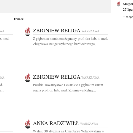
Małgor
27 lipc
+ więc
ZBIGNIEW RELIGA
WA
WARSZAWA
b. med.
Z głębokim smutkiem żegnamy prof. dra hab. n. med.
Zbigniewa Religę wybitnego kardiochirurga,...
ZBIGNIEW RELIGA
WA
WARSZAWA
ed.
Polskie Towarzystwo Lekarskie z głębokim żalem
...
żegna prof. dr. hab. med. Zbigniewa Religę...
ANNA RADZIWIŁŁ
WARSZAWA
W dniu 30 stycznia na Cmentarzu Wilanowskim w