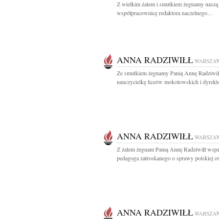
Z wielkim żalem i smutkiem żegnamy naszą
współpracownicę redaktora naczelnego...
ANNA RADZIWIŁŁ
WARSZA
Ze smutkiem żegnamy Panią Annę Radziwił
nauczycielkę liceów mokotowskich i dyrekto
ANNA RADZIWIŁŁ
WARSZA
Z żalem żegnam Panią Annę Radziwiłł wspa
pedagoga zatroskanego o sprawy polskiej oś
ANNA RADZIWIŁŁ
WARSZA