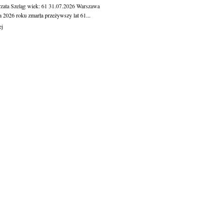
zata Szeląg
wiek: 61
31.07.2026
Warszawa
a 2026 roku zmarła przeżywszy lat 61...
ej