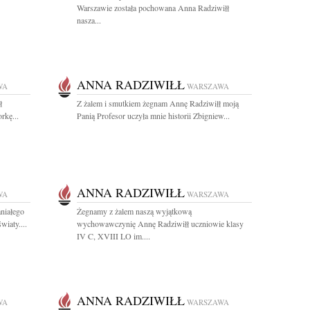
Warszawie została pochowana Anna Radziwiłł
nasza...
ANNA RADZIWIŁŁ
WA
WARSZAWA
ł
Z żalem i smutkiem żegnam Annę Radziwiłł moją
rkę...
Panią Profesor uczyła mnie historii Zbigniew...
ANNA RADZIWIŁŁ
WA
WARSZAWA
niałego
Żegnamy z żalem naszą wyjątkową
wiaty....
wychowawczynię Annę Radziwiłł uczniowie klasy
IV C, XVIII LO im....
ANNA RADZIWIŁŁ
WA
WARSZAWA