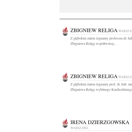
ZBIGNIEW RELIGA
WARSZA
Z głębokim żalem żegnamy profesora dr. ha
Zbigniewa Religę współtwórcę...
ZBIGNIEW RELIGA
WARSZA
Z głębokim żalem żegnamy prof. dr. hab. m
Zbigniewa Religę wybitnego Kardiochirurga,
IRENA DZIERZGOWSKA
WARSZAWA