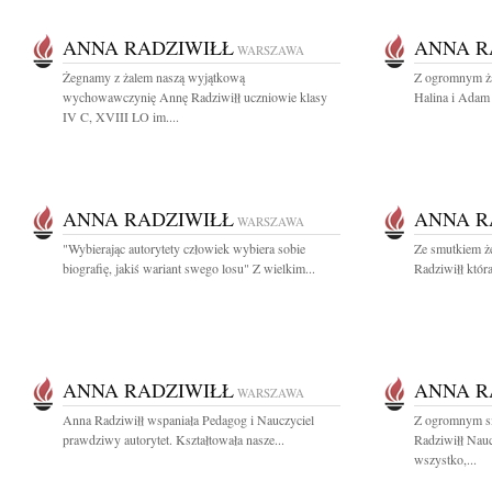
ANNA RADZIWIŁŁ
ANNA R
WARSZAWA
Żegnamy z żalem naszą wyjątkową
Z ogromnym ża
wychowawczynię Annę Radziwiłł uczniowie klasy
Halina i Ada
IV C, XVIII LO im....
ANNA RADZIWIŁŁ
ANNA R
WARSZAWA
"Wybierając autorytety człowiek wybiera sobie
Ze smutkiem ż
biografię, jakiś wariant swego losu" Z wielkim...
Radziwiłł która 
ANNA RADZIWIŁŁ
ANNA R
WARSZAWA
Anna Radziwiłł wspaniała Pedagog i Nauczyciel
Z ogromnym s
prawdziwy autorytet. Kształtowała nasze...
Radziwiłł Nauc
wszystko,...