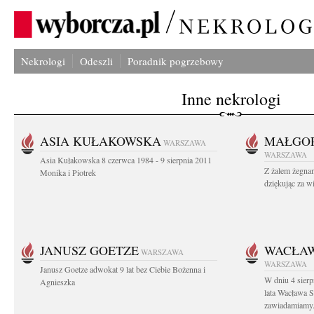
Nekrologi
Odeszli
Poradnik pogrzebowy
Inne nekrologi
ASIA KUŁAKOWSKA
MAŁGOR
WARSZAWA
WARSZAWA
Asia Kułakowska 8 czerwca 1984 - 9 sierpnia 2011
Z żalem żegnam
Monika i Piotrek
dziękując za w
JANUSZ GOETZE
WACŁAW
WARSZAWA
WARSZAWA
Janusz Goetze adwokat 9 lat bez Ciebie Bożenna i
W dniu 4 sier
Agnieszka
lata Wacława 
zawiadamiamy.