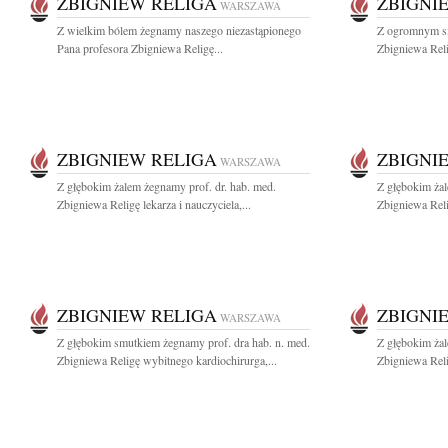
ZBIGNIEW RELIGA
ZBIGNI
WARSZAWA
Z wielkim bólem żegnamy naszego niezastąpionego
Z ogromnym s
Pana profesora Zbigniewa Religę...
Zbigniewa Reli
ZBIGNIEW RELIGA
ZBIGNI
WARSZAWA
Z głębokim żalem żegnamy prof. dr. hab. med.
Z głębokim żal
Zbigniewa Religę lekarza i nauczyciela,...
Zbigniewa Reli
ZBIGNIEW RELIGA
ZBIGNI
WARSZAWA
Z głębokim smutkiem żegnamy prof. dra hab. n. med.
Z głębokim żal
Zbigniewa Religę wybitnego kardiochirurga,...
Zbigniewa Reli