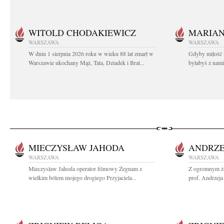
WITOLD CHODAKIEWICZ
MARIA
WARSZAWA
WARSZAWA
W dniu 1 sierpnia 2026 roku w wieku 88 lat zmarł w
Gdyby miłość 
Warszawie ukochany Mąż, Tata, Dziadek i Brat...
byłabyś z nami 
MIECZYSŁAW JAHODA
ANDRZE
WARSZAWA
WARSZAWA
Mieczysław Jahoda operator filmowy Żegnam z
Z ogromnym ża
wielkim bólem mojego drogiego Przyjaciela...
prof. Andrzeja