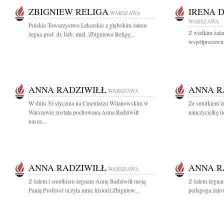
ZBIGNIEW RELIGA
IRENA 
WARSZAWA
WARSZAWA
Polskie Towarzystwo Lekarskie z głębokim żalem
Z wielkim żal
żegna prof. dr. hab. med. Zbigniewa Religę...
współpracownic
ANNA RADZIWIŁŁ
ANNA R
WARSZAWA
W dniu 30 stycznia na Cmentarzu Wilanowskim w
Ze smutkiem ż
Warszawie została pochowana Anna Radziwiłł
nauczycielkę l
nasza...
ANNA RADZIWIŁŁ
ANNA R
WARSZAWA
Z żalem i smutkiem żegnam Annę Radziwiłł moją
Z żalem żegna
Panią Profesor uczyła mnie historii Zbigniew...
pedagoga zatro