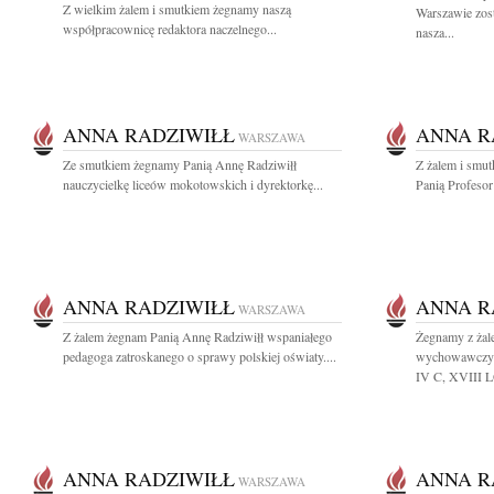
Z wielkim żalem i smutkiem żegnamy naszą
Warszawie zos
współpracownicę redaktora naczelnego...
nasza...
ANNA RADZIWIŁŁ
ANNA R
WARSZAWA
Ze smutkiem żegnamy Panią Annę Radziwiłł
Z żalem i smu
nauczycielkę liceów mokotowskich i dyrektorkę...
Panią Profesor 
ANNA RADZIWIŁŁ
ANNA R
WARSZAWA
Z żalem żegnam Panią Annę Radziwiłł wspaniałego
Żegnamy z żal
pedagoga zatroskanego o sprawy polskiej oświaty....
wychowawczyni
IV C, XVIII LO
ANNA RADZIWIŁŁ
ANNA R
WARSZAWA