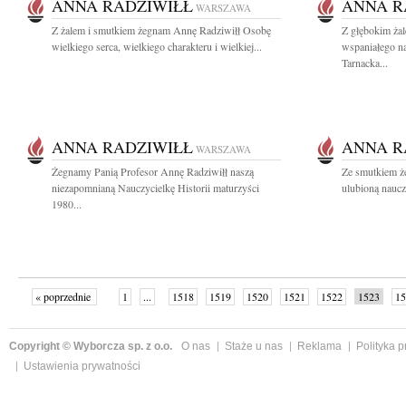
ANNA RADZIWIŁŁ
ANNA R
WARSZAWA
Z żalem i smutkiem żegnam Annę Radziwiłł Osobę
Z głębokim ża
wielkiego serca, wielkiego charakteru i wielkiej...
wspaniałego n
Tarnacka...
ANNA RADZIWIŁŁ
ANNA R
WARSZAWA
Żegnamy Panią Profesor Annę Radziwiłł naszą
Ze smutkiem ż
niezapomnianą Nauczycielkę Historii maturzyści
ulubioną nauczy
1980...
« poprzednie
1
...
1518
1519
1520
1521
1522
1523
15
Copyright © Wyborcza sp. z o.o.
O nas
Staże u nas
Reklama
Polityka 
Ustawienia prywatności