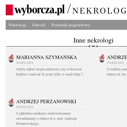
Nekrologi
Odeszli
Poradnik pogrzebowy
Inne nekrologi
MARIANNA SZYMAŃSKA
ANDRZE
WARSZAWA
WARSZAWA
Gdyby miłość mogła uzdrawiać a łzy wskrzeszać
Z wielkim smu
byłabyś z nami ale Ty jesteś tylko w snach Mija 7...
śmierci dr. in
ANDRZEJ PERZANOWSKI
WARSZAWA
Z głębokim smutkiem i niedowierzaniem
zawiadamiamy o śmierci dr n. med. Andrzeja
Perzanowskiego...