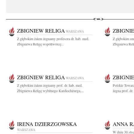
ZBIGNIEW RELIGA
ZBIGNI
WARSZAWA
Z głębokim żalem żegnamy profesora dr. hab. med.
Z głębokim smu
Zbigniewa Religę współtwórcę...
Zbigniewa Reli
ZBIGNIEW RELIGA
ZBIGNI
WARSZAWA
Z głębokim żalem żegnamy prof. dr. hab. med.
Polskie Towar
Zbigniewa Religę wybitnego Kardiochirurga,...
żegna prof. dr.
IRENA DZIERZGOWSKA
ANNA R
WARSZAWA
W dniu 30 sty