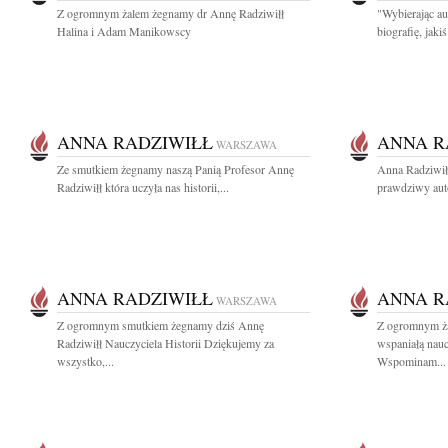
Z ogromnym żalem żegnamy dr Annę Radziwiłł
"Wybierając au
Halina i Adam Manikowscy
biografię, jaki
ANNA RADZIWIŁŁ
ANNA R
WARSZAWA
Ze smutkiem żegnamy naszą Panią Profesor Annę
Anna Radziwił
Radziwiłł która uczyła nas historii,...
prawdziwy auto
ANNA RADZIWIŁŁ
ANNA R
WARSZAWA
Z ogromnym smutkiem żegnamy dziś Annę
Z ogromnym ża
Radziwiłł Nauczyciela Historii Dziękujemy za
wspaniałą nauc
wszystko,...
Wspominam...