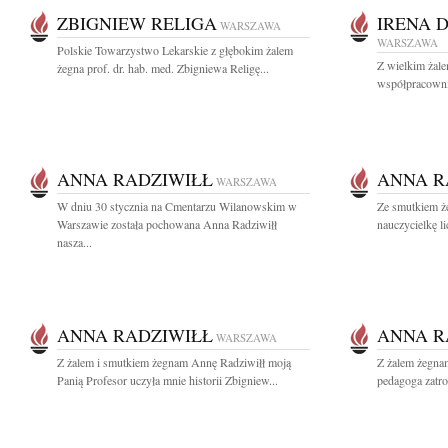
ZBIGNIEW RELIGA
IRENA 
WARSZAWA
WARSZAWA
Polskie Towarzystwo Lekarskie z głębokim żalem
Z wielkim żal
żegna prof. dr. hab. med. Zbigniewa Religę...
współpracownic
ANNA RADZIWIŁŁ
ANNA R
WARSZAWA
W dniu 30 stycznia na Cmentarzu Wilanowskim w
Ze smutkiem ż
Warszawie została pochowana Anna Radziwiłł
nauczycielkę l
nasza...
ANNA RADZIWIŁŁ
ANNA R
WARSZAWA
Z żalem i smutkiem żegnam Annę Radziwiłł moją
Z żalem żegna
Panią Profesor uczyła mnie historii Zbigniew...
pedagoga zatro