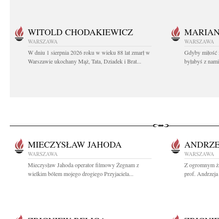
WITOLD CHODAKIEWICZ
MARIA
WARSZAWA
WARSZAWA
W dniu 1 sierpnia 2026 roku w wieku 88 lat zmarł w
Gdyby miłość 
Warszawie ukochany Mąż, Tata, Dziadek i Brat...
byłabyś z nami 
MIECZYSŁAW JAHODA
ANDRZE
WARSZAWA
WARSZAWA
Mieczysław Jahoda operator filmowy Żegnam z
Z ogromnym ża
wielkim bólem mojego drogiego Przyjaciela...
prof. Andrzeja