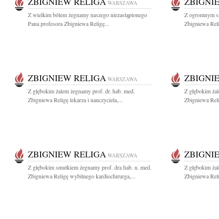
ZBIGNIEW RELIGA
ZBIGNI
WARSZAWA
Z wielkim bólem żegnamy naszego niezastąpionego
Z ogromnym s
Pana profesora Zbigniewa Religę...
Zbigniewa Reli
ZBIGNIEW RELIGA
ZBIGNI
WARSZAWA
Z głębokim żalem żegnamy prof. dr. hab. med.
Z głębokim żal
Zbigniewa Religę lekarza i nauczyciela,...
Zbigniewa Reli
ZBIGNIEW RELIGA
ZBIGNI
WARSZAWA
Z głębokim smutkiem żegnamy prof. dra hab. n. med.
Z głębokim żal
Zbigniewa Religę wybitnego kardiochirurga,...
Zbigniewa Reli