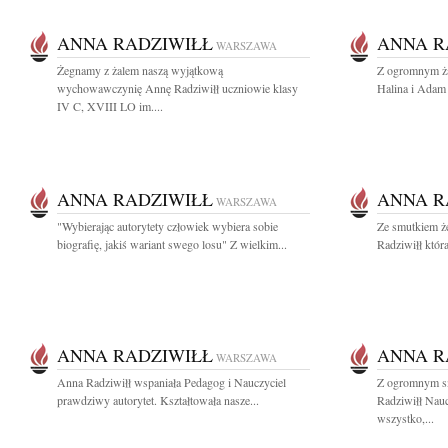
ANNA RADZIWIŁŁ
ANNA R
WARSZAWA
Żegnamy z żalem naszą wyjątkową
Z ogromnym ża
wychowawczynię Annę Radziwiłł uczniowie klasy
Halina i Ada
IV C, XVIII LO im....
ANNA RADZIWIŁŁ
ANNA R
WARSZAWA
"Wybierając autorytety człowiek wybiera sobie
Ze smutkiem ż
biografię, jakiś wariant swego losu" Z wielkim...
Radziwiłł która 
ANNA RADZIWIŁŁ
ANNA R
WARSZAWA
Anna Radziwiłł wspaniała Pedagog i Nauczyciel
Z ogromnym s
prawdziwy autorytet. Kształtowała nasze...
Radziwiłł Nauc
wszystko,...