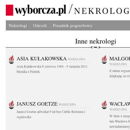
Nekrologi
Odeszli
Poradnik pogrzebowy
Inne nekrologi
ASIA KUŁAKOWSKA
MAŁGOR
WARSZAWA
WARSZAWA
Asia Kułakowska 8 czerwca 1984 - 9 sierpnia 2011
Z żalem żegnam
Monika i Piotrek
dziękując za w
JANUSZ GOETZE
WACŁAW
WARSZAWA
WARSZAWA
Janusz Goetze adwokat 9 lat bez Ciebie Bożenna i
W dniu 4 sier
Agnieszka
lata Wacława 
zawiadamiamy.