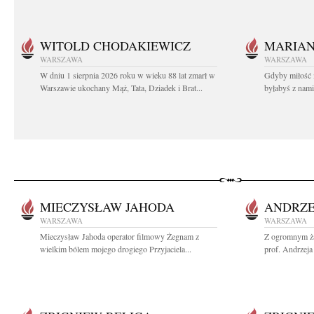
WITOLD CHODAKIEWICZ
MARIA
WARSZAWA
WARSZAWA
W dniu 1 sierpnia 2026 roku w wieku 88 lat zmarł w
Gdyby miłość 
Warszawie ukochany Mąż, Tata, Dziadek i Brat...
byłabyś z nami 
MIECZYSŁAW JAHODA
ANDRZE
WARSZAWA
WARSZAWA
Mieczysław Jahoda operator filmowy Żegnam z
Z ogromnym ża
wielkim bólem mojego drogiego Przyjaciela...
prof. Andrzeja