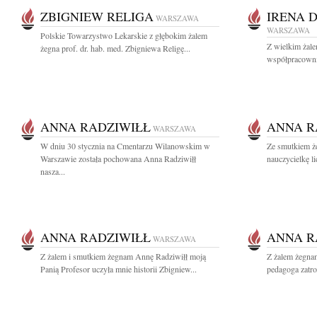
ZBIGNIEW RELIGA
IRENA 
WARSZAWA
WARSZAWA
Polskie Towarzystwo Lekarskie z głębokim żalem
Z wielkim żal
żegna prof. dr. hab. med. Zbigniewa Religę...
współpracownic
ANNA RADZIWIŁŁ
ANNA R
WARSZAWA
W dniu 30 stycznia na Cmentarzu Wilanowskim w
Ze smutkiem ż
Warszawie została pochowana Anna Radziwiłł
nauczycielkę l
nasza...
ANNA RADZIWIŁŁ
ANNA R
WARSZAWA
Z żalem i smutkiem żegnam Annę Radziwiłł moją
Z żalem żegna
Panią Profesor uczyła mnie historii Zbigniew...
pedagoga zatro