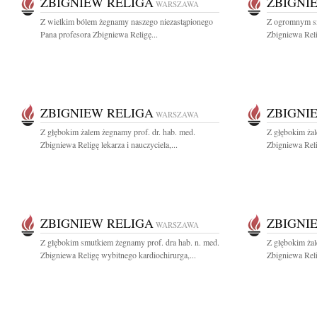
ZBIGNIEW RELIGA
ZBIGNI
WARSZAWA
Z wielkim bólem żegnamy naszego niezastąpionego
Z ogromnym s
Pana profesora Zbigniewa Religę...
Zbigniewa Reli
ZBIGNIEW RELIGA
ZBIGNI
WARSZAWA
Z głębokim żalem żegnamy prof. dr. hab. med.
Z głębokim żal
Zbigniewa Religę lekarza i nauczyciela,...
Zbigniewa Reli
ZBIGNIEW RELIGA
ZBIGNI
WARSZAWA
Z głębokim smutkiem żegnamy prof. dra hab. n. med.
Z głębokim żal
Zbigniewa Religę wybitnego kardiochirurga,...
Zbigniewa Reli