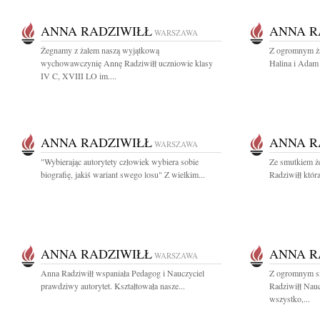
ANNA RADZIWIŁŁ
ANNA R
WARSZAWA
Żegnamy z żalem naszą wyjątkową
Z ogromnym ża
wychowawczynię Annę Radziwiłł uczniowie klasy
Halina i Ada
IV C, XVIII LO im....
ANNA RADZIWIŁŁ
ANNA R
WARSZAWA
"Wybierając autorytety człowiek wybiera sobie
Ze smutkiem ż
biografię, jakiś wariant swego losu" Z wielkim...
Radziwiłł która 
ANNA RADZIWIŁŁ
ANNA R
WARSZAWA
Anna Radziwiłł wspaniała Pedagog i Nauczyciel
Z ogromnym s
prawdziwy autorytet. Kształtowała nasze...
Radziwiłł Nauc
wszystko,...