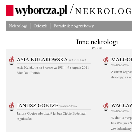
Nekrologi
Odeszli
Poradnik pogrzebowy
Inne nekrologi
ASIA KUŁAKOWSKA
MAŁGOR
WARSZAWA
WARSZAWA
Asia Kułakowska 8 czerwca 1984 - 9 sierpnia 2011
Z żalem żegnam
Monika i Piotrek
dziękując za w
JANUSZ GOETZE
WACŁAW
WARSZAWA
WARSZAWA
Janusz Goetze adwokat 9 lat bez Ciebie Bożenna i
W dniu 4 sier
Agnieszka
lata Wacława 
zawiadamiamy.