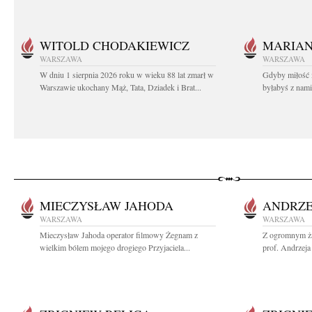
WITOLD CHODAKIEWICZ
MARIA
WARSZAWA
WARSZAWA
W dniu 1 sierpnia 2026 roku w wieku 88 lat zmarł w
Gdyby miłość 
Warszawie ukochany Mąż, Tata, Dziadek i Brat...
byłabyś z nami 
MIECZYSŁAW JAHODA
ANDRZE
WARSZAWA
WARSZAWA
Mieczysław Jahoda operator filmowy Żegnam z
Z ogromnym ża
wielkim bólem mojego drogiego Przyjaciela...
prof. Andrzeja