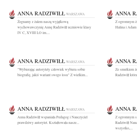
ANNA RADZIWIŁŁ
ANNA R
WARSZAWA
Żegnamy z żalem naszą wyjątkową
Z ogromnym ża
wychowawczynię Annę Radziwiłł uczniowie klasy
Halina i Ada
IV C, XVIII LO im....
ANNA RADZIWIŁŁ
ANNA R
WARSZAWA
"Wybierając autorytety człowiek wybiera sobie
Ze smutkiem ż
biografię, jakiś wariant swego losu" Z wielkim...
Radziwiłł która 
ANNA RADZIWIŁŁ
ANNA R
WARSZAWA
Anna Radziwiłł wspaniała Pedagog i Nauczyciel
Z ogromnym s
prawdziwy autorytet. Kształtowała nasze...
Radziwiłł Nauc
wszystko,...