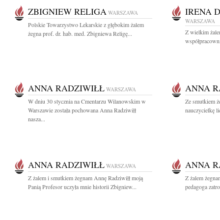
ZBIGNIEW RELIGA
IRENA 
WARSZAWA
WARSZAWA
Polskie Towarzystwo Lekarskie z głębokim żalem
Z wielkim żal
żegna prof. dr. hab. med. Zbigniewa Religę...
współpracownic
ANNA RADZIWIŁŁ
ANNA R
WARSZAWA
W dniu 30 stycznia na Cmentarzu Wilanowskim w
Ze smutkiem ż
Warszawie została pochowana Anna Radziwiłł
nauczycielkę l
nasza...
ANNA RADZIWIŁŁ
ANNA R
WARSZAWA
Z żalem i smutkiem żegnam Annę Radziwiłł moją
Z żalem żegna
Panią Profesor uczyła mnie historii Zbigniew...
pedagoga zatro