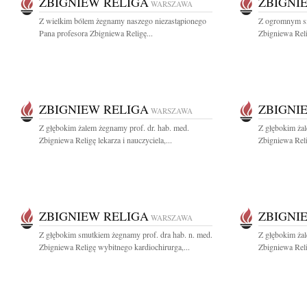
ZBIGNIEW RELIGA
ZBIGNI
WARSZAWA
Z wielkim bólem żegnamy naszego niezastąpionego
Z ogromnym s
Pana profesora Zbigniewa Religę...
Zbigniewa Reli
ZBIGNIEW RELIGA
ZBIGNI
WARSZAWA
Z głębokim żalem żegnamy prof. dr. hab. med.
Z głębokim żal
Zbigniewa Religę lekarza i nauczyciela,...
Zbigniewa Reli
ZBIGNIEW RELIGA
ZBIGNI
WARSZAWA
Z głębokim smutkiem żegnamy prof. dra hab. n. med.
Z głębokim żal
Zbigniewa Religę wybitnego kardiochirurga,...
Zbigniewa Reli