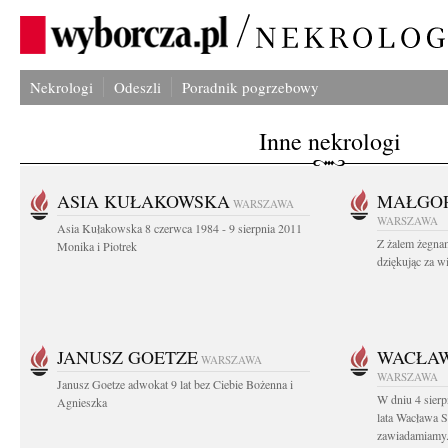
Nekrologi
Odeszli
Poradnik pogrzebowy
Inne nekrologi
ASIA KUŁAKOWSKA
MAŁGOR
WARSZAWA
WARSZAWA
Asia Kułakowska 8 czerwca 1984 - 9 sierpnia 2011
Z żalem żegnam
Monika i Piotrek
dziękując za w
JANUSZ GOETZE
WACŁAW
WARSZAWA
WARSZAWA
Janusz Goetze adwokat 9 lat bez Ciebie Bożenna i
W dniu 4 sier
Agnieszka
lata Wacława 
zawiadamiamy.