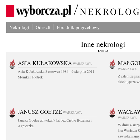
Nekrologi
Odeszli
Poradnik pogrzebowy
Inne nekrologi
ASIA KUŁAKOWSKA
MAŁGOR
WARSZAWA
WARSZAWA
Asia Kułakowska 8 czerwca 1984 - 9 sierpnia 2011
Z żalem żegnam
Monika i Piotrek
dziękując za w
JANUSZ GOETZE
WACŁAW
WARSZAWA
WARSZAWA
Janusz Goetze adwokat 9 lat bez Ciebie Bożenna i
W dniu 4 sier
Agnieszka
lata Wacława 
zawiadamiamy.