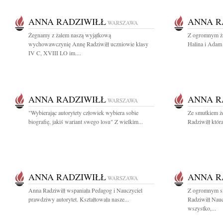
ANNA RADZIWIŁŁ
ANNA R
WARSZAWA
Żegnamy z żalem naszą wyjątkową
Z ogromnym ża
wychowawczynię Annę Radziwiłł uczniowie klasy
Halina i Ada
IV C, XVIII LO im....
ANNA RADZIWIŁŁ
ANNA R
WARSZAWA
"Wybierając autorytety człowiek wybiera sobie
Ze smutkiem ż
biografię, jakiś wariant swego losu" Z wielkim...
Radziwiłł która 
ANNA RADZIWIŁŁ
ANNA R
WARSZAWA
Anna Radziwiłł wspaniała Pedagog i Nauczyciel
Z ogromnym s
prawdziwy autorytet. Kształtowała nasze...
Radziwiłł Nauc
wszystko,...