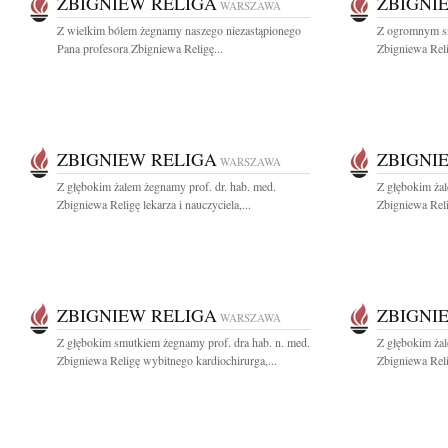
ZBIGNIEW RELIGA
ZBIGNI
WARSZAWA
Z wielkim bólem żegnamy naszego niezastąpionego
Z ogromnym s
Pana profesora Zbigniewa Religę...
Zbigniewa Reli
ZBIGNIEW RELIGA
ZBIGNI
WARSZAWA
Z głębokim żalem żegnamy prof. dr. hab. med.
Z głębokim żal
Zbigniewa Religę lekarza i nauczyciela,...
Zbigniewa Reli
ZBIGNIEW RELIGA
ZBIGNI
WARSZAWA
Z głębokim smutkiem żegnamy prof. dra hab. n. med.
Z głębokim żal
Zbigniewa Religę wybitnego kardiochirurga,...
Zbigniewa Reli