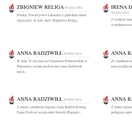
ZBIGNIEW RELIGA
IRENA 
WARSZAWA
WARSZAWA
Polskie Towarzystwo Lekarskie z głębokim żalem
Z wielkim żal
żegna prof. dr. hab. med. Zbigniewa Religę...
współpracownic
ANNA RADZIWIŁŁ
ANNA R
WARSZAWA
W dniu 30 stycznia na Cmentarzu Wilanowskim w
Ze smutkiem ż
Warszawie została pochowana Anna Radziwiłł
nauczycielkę l
nasza...
ANNA RADZIWIŁŁ
ANNA R
WARSZAWA
Z żalem i smutkiem żegnam Annę Radziwiłł moją
Z żalem żegna
Panią Profesor uczyła mnie historii Zbigniew...
pedagoga zatro