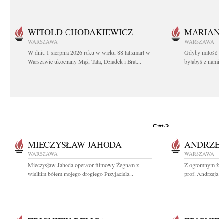
WITOLD CHODAKIEWICZ
MARIA
WARSZAWA
WARSZAWA
W dniu 1 sierpnia 2026 roku w wieku 88 lat zmarł w
Gdyby miłość 
Warszawie ukochany Mąż, Tata, Dziadek i Brat...
byłabyś z nami 
MIECZYSŁAW JAHODA
ANDRZE
WARSZAWA
WARSZAWA
Mieczysław Jahoda operator filmowy Żegnam z
Z ogromnym ża
wielkim bólem mojego drogiego Przyjaciela...
prof. Andrzeja