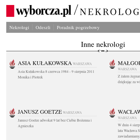
Nekrologi
Odeszli
Poradnik pogrzebowy
Inne nekrologi
ASIA KUŁAKOWSKA
MAŁGOR
WARSZAWA
WARSZAWA
Asia Kułakowska 8 czerwca 1984 - 9 sierpnia 2011
Z żalem żegnam
Monika i Piotrek
dziękując za w
JANUSZ GOETZE
WACŁAW
WARSZAWA
WARSZAWA
Janusz Goetze adwokat 9 lat bez Ciebie Bożenna i
W dniu 4 sier
Agnieszka
lata Wacława 
zawiadamiamy.