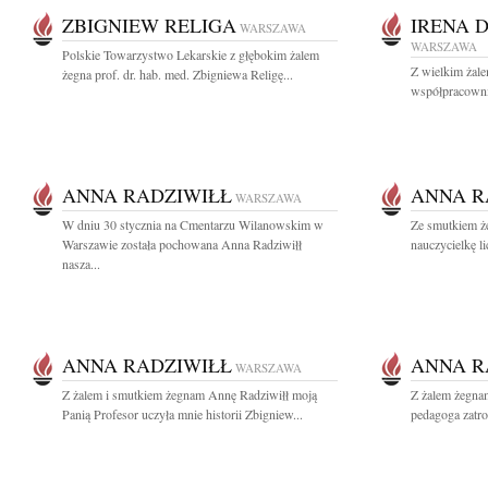
ZBIGNIEW RELIGA
IRENA 
WARSZAWA
WARSZAWA
Polskie Towarzystwo Lekarskie z głębokim żalem
Z wielkim żal
żegna prof. dr. hab. med. Zbigniewa Religę...
współpracownic
ANNA RADZIWIŁŁ
ANNA R
WARSZAWA
W dniu 30 stycznia na Cmentarzu Wilanowskim w
Ze smutkiem ż
Warszawie została pochowana Anna Radziwiłł
nauczycielkę l
nasza...
ANNA RADZIWIŁŁ
ANNA R
WARSZAWA
Z żalem i smutkiem żegnam Annę Radziwiłł moją
Z żalem żegna
Panią Profesor uczyła mnie historii Zbigniew...
pedagoga zatro