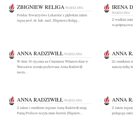
ZBIGNIEW RELIGA
IRENA 
WARSZAWA
WARSZAWA
Polskie Towarzystwo Lekarskie z głębokim żalem
Z wielkim żal
żegna prof. dr. hab. med. Zbigniewa Religę...
współpracownic
ANNA RADZIWIŁŁ
ANNA R
WARSZAWA
W dniu 30 stycznia na Cmentarzu Wilanowskim w
Ze smutkiem ż
Warszawie została pochowana Anna Radziwiłł
nauczycielkę l
nasza...
ANNA RADZIWIŁŁ
ANNA R
WARSZAWA
Z żalem i smutkiem żegnam Annę Radziwiłł moją
Z żalem żegna
Panią Profesor uczyła mnie historii Zbigniew...
pedagoga zatro