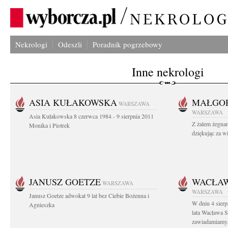
Nekrologi
Odeszli
Poradnik pogrzebowy
Inne nekrologi
ASIA KUŁAKOWSKA
MAŁGOR
WARSZAWA
WARSZAWA
Asia Kułakowska 8 czerwca 1984 - 9 sierpnia 2011
Z żalem żegnam
Monika i Piotrek
dziękując za w
JANUSZ GOETZE
WACŁAW
WARSZAWA
WARSZAWA
Janusz Goetze adwokat 9 lat bez Ciebie Bożenna i
W dniu 4 sier
Agnieszka
lata Wacława 
zawiadamiamy.