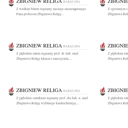
ZBIGNIEW RELIGA
ZBIGNI
WARSZAWA
Z wielkim bólem żegnamy naszego niezastąpionego
Z ogromnym s
Pana profesora Zbigniewa Religę...
Zbigniewa Reli
ZBIGNIEW RELIGA
ZBIGNI
WARSZAWA
Z głębokim żalem żegnamy prof. dr. hab. med.
Z głębokim żal
Zbigniewa Religę lekarza i nauczyciela,...
Zbigniewa Reli
ZBIGNIEW RELIGA
ZBIGNI
WARSZAWA
Z głębokim smutkiem żegnamy prof. dra hab. n. med.
Z głębokim żal
Zbigniewa Religę wybitnego kardiochirurga,...
Zbigniewa Reli