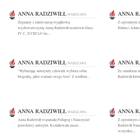
ANNA RADZIWIŁŁ
ANNA R
WARSZAWA
Żegnamy z żalem naszą wyjątkową
Z ogromnym ża
wychowawczynię Annę Radziwiłł uczniowie klasy
Halina i Ada
IV C, XVIII LO im....
ANNA RADZIWIŁŁ
ANNA R
WARSZAWA
"Wybierając autorytety człowiek wybiera sobie
Ze smutkiem ż
biografię, jakiś wariant swego losu" Z wielkim...
Radziwiłł która 
ANNA RADZIWIŁŁ
ANNA R
WARSZAWA
Anna Radziwiłł wspaniała Pedagog i Nauczyciel
Z ogromnym s
prawdziwy autorytet. Kształtowała nasze...
Radziwiłł Nauc
wszystko,...