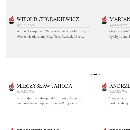
WITOLD CHODAKIEWICZ
MARIA
WARSZAWA
WARSZAWA
W dniu 1 sierpnia 2026 roku w wieku 88 lat zmarł w
Gdyby miłość 
Warszawie ukochany Mąż, Tata, Dziadek i Brat...
byłabyś z nami 
MIECZYSŁAW JAHODA
ANDRZE
WARSZAWA
WARSZAWA
Mieczysław Jahoda operator filmowy Żegnam z
Z ogromnym ża
wielkim bólem mojego drogiego Przyjaciela...
prof. Andrzeja