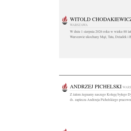
WITOLD CHODAKIEWIC
WARSZAWA
W dniu 1 sierpnia 2026 roku w wieku 88 la
Warszawie ukochany Mąż, Tata, Dziadek i Br
ANDRZEJ PICHELSKI
WAR
Z żalem żegnamy naszego Kolegę byłego D
ds. zaplecza Andrzeja Pichelskiego pracowni