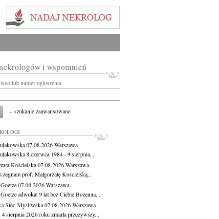
 nekrologów i wspomnień
wisko lub numer ogłoszenia:
+ szukanie zaawansowane
KROLOGI
ułakowska
07.08.2026
Warszawa
ułakowska 8 czerwca 1984 - 9 sierpnia...
zata Kościelska
07.08.2026
Warszawa
m żegnam prof. Małgorzatę Kościelską...
 Goetze
07.08.2026
Warszawa
 Goetze adwokat 9 lat bez Ciebie Bożenna...
a Stec-Myśliwska
07.08.2026
Warszawa
 4 sierpnia 2026 roku zmarła przeżywszy...