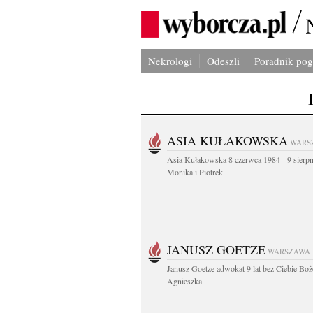
Nekrologi
Odeszli
Poradnik po
ASIA KUŁAKOWSKA
WARS
Asia Kułakowska 8 czerwca 1984 - 9 sierp
Monika i Piotrek
JANUSZ GOETZE
WARSZAWA
Janusz Goetze adwokat 9 lat bez Ciebie Boż
Agnieszka