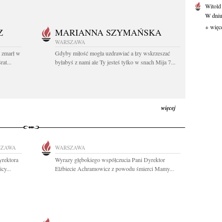
Witold
W dniu 
+ więc
Z
MARIANNA SZYMAŃSKA
WARSZAWA
t zmarł w
Gdyby miłość mogła uzdrawiać a łzy wskrzeszać
at...
byłabyś z nami ale Ty jesteś tylko w snach Mija 7...
więcej
SZAWA
WARSZAWA
yrektora
Wyrazy głębokiego współczucia Pani Dyrektor
cy...
Elżbiecie Achramowicz z powodu śmierci Mamy...