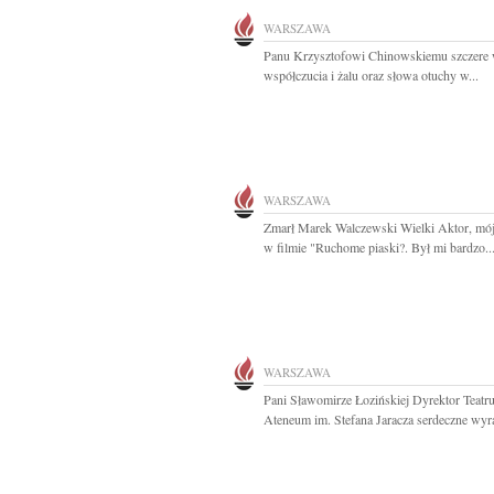
WARSZAWA
Panu Krzysztofowi Chinowskiemu szczere
współczucia i żalu oraz słowa otuchy w...
WARSZAWA
Zmarł Marek Walczewski Wielki Aktor, mój
w filmie "Ruchome piaski?. Był mi bardzo..
WARSZAWA
Pani Sławomirze Łozińskiej Dyrektor Teatr
Ateneum im. Stefana Jaracza serdeczne wyra