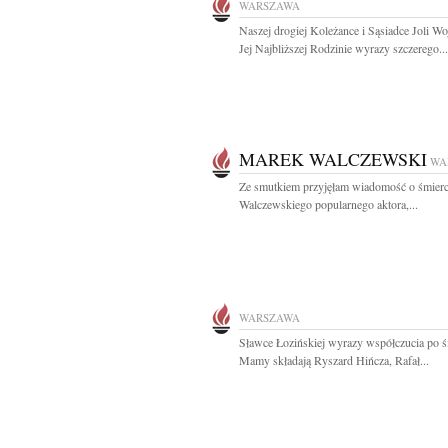
WARSZAWA
Naszej drogiej Koleżance i Sąsiadce Joli Wo
Jej Najbliższej Rodzinie wyrazy szczerego...
MAREK WALCZEWSKI
WA
Ze smutkiem przyjęłam wiadomość o śmier
Walczewskiego popularnego aktora,...
WARSZAWA
Sławce Łozińskiej wyrazy współczucia po ś
Mamy składają Ryszard Hińcza, Rafał...