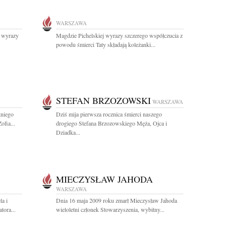
WARSZAWA
j wyrazy
Magdzie Pichelskiej wyrazy szczerego współczucia z
powodu śmierci Taty składają koleżanki...
STEFAN BRZOZOWSKI
WARSZAWA
tniego
Dziś mija pierwsza rocznica śmierci naszego
ofia...
drogiego Stefana Brzozowskiego Męża, Ojca i
Dziadka...
MIECZYSŁAW JAHODA
WARSZAWA
la i
Dnia 16 maja 2009 roku zmarł Mieczysław Jahoda
tora...
wieloletni członek Stowarzyszenia, wybitny...