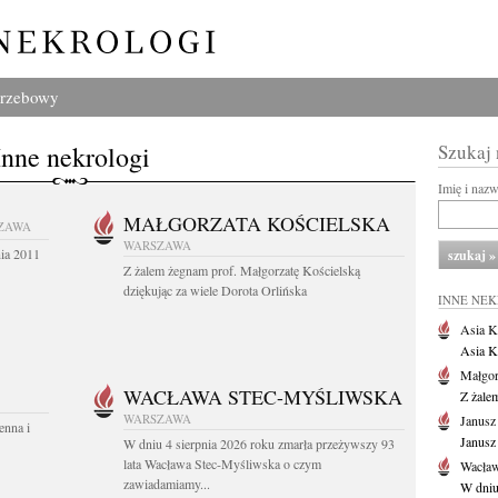
grzebowy
Inne nekrologi
Szukaj
Imię i naz
MAŁGORZATA KOŚCIELSKA
ZAWA
WARSZAWA
nia 2011
Z żalem żegnam prof. Małgorzatę Kościelską
dziękując za wiele Dorota Orlińska
INNE NE
Asia K
Asia K
Małgor
WACŁAWA STEC-MYŚLIWSKA
Z żale
WARSZAWA
Janusz
enna i
Janusz
W dniu 4 sierpnia 2026 roku zmarła przeżywszy 93
lata Wacława Stec-Myśliwska o czym
Wacław
zawiadamiamy...
W dniu