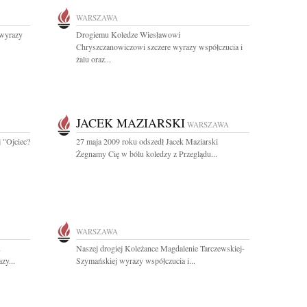
WARSZAWA
 wyrazy
Drogiemu Koledze Wiesławowi
Chryszczanowiczowi szczere wyrazy współczucia i
żalu oraz...
JACEK MAZIARSKI
WARSZAWA
 "Ojciec?
27 maja 2009 roku odszedł Jacek Maziarski
.
Żegnamy Cię w bólu koledzy z Przeglądu...
WARSZAWA
u
Naszej drogiej Koleżance Magdalenie Tarczewskiej-
zy...
Szymańskiej wyrazy współczucia i...