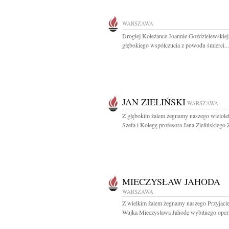
WARSZAWA
Drogiej Koleżance Joannie Goździelewskie
głębokiego współczucia z powodu śmierci...
JAN ZIELIŃSKI
WARSZAWA
Z głębokim żalem żegnamy naszego wielole
Szefa i Kolegę profesora Jana Zielińskiego Z
MIECZYSŁAW JAHODA
WARSZAWA
Z wielkim żalem żegnamy naszego Przyjacie
Wujka Mieczysława Jahodę wybitnego opera