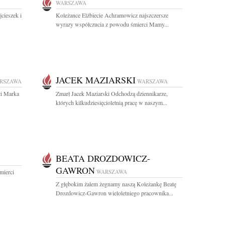
WARSZAWA
jcieszek i
Koleżance Elżbiecie Achramowicz najszczersze
wyrazy współczucia z powodu śmierci Mamy...
JACEK MAZIARSKI
RSZAWA
WARSZAWA
ci Marka
Zmarł Jacek Maziarski Odchodzą dziennikarze,
których kilkudziesięcioletnią pracę w naszym...
BEATA DROZDOWICZ-
GAWRON
mierci
WARSZAWA
Z głębokim żalem żegnamy naszą Koleżankę Beatę
Drozdowicz-Gawron wieloletniego pracownika...