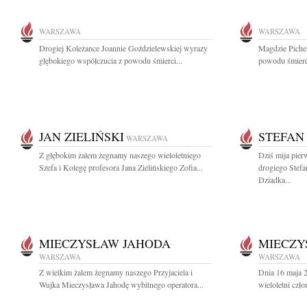
WARSZAWA
WARSZAWA
Drogiej Koleżance Joannie Goździelewskiej wyrazy
Magdzie Pichel
głębokiego współczucia z powodu śmierci...
powodu śmierci
JAN ZIELIŃSKI
STEFAN
WARSZAWA
Z głębokim żalem żegnamy naszego wieloletniego
Dziś mija pier
Szefa i Kolegę profesora Jana Zielińskiego Zofia...
drogiego Stef
Dziadka...
MIECZYSŁAW JAHODA
MIECZY
WARSZAWA
WARSZAWA
Z wielkim żalem żegnamy naszego Przyjaciela i
Dnia 16 maja 
Wujka Mieczysława Jahodę wybitnego operatora...
wieloletni czł