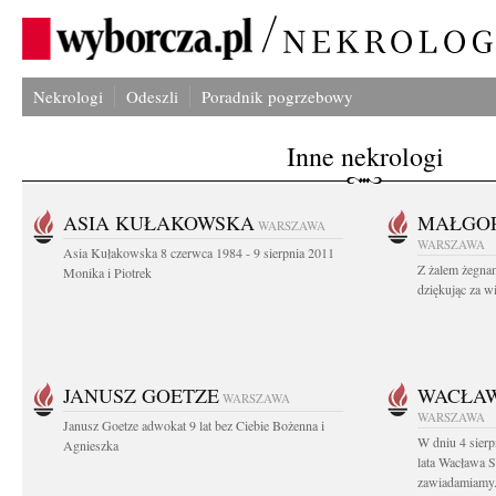
Nekrologi
Odeszli
Poradnik pogrzebowy
Inne nekrologi
ASIA KUŁAKOWSKA
MAŁGOR
WARSZAWA
WARSZAWA
Asia Kułakowska 8 czerwca 1984 - 9 sierpnia 2011
Z żalem żegnam
Monika i Piotrek
dziękując za w
JANUSZ GOETZE
WACŁAW
WARSZAWA
WARSZAWA
Janusz Goetze adwokat 9 lat bez Ciebie Bożenna i
W dniu 4 sier
Agnieszka
lata Wacława 
zawiadamiamy.