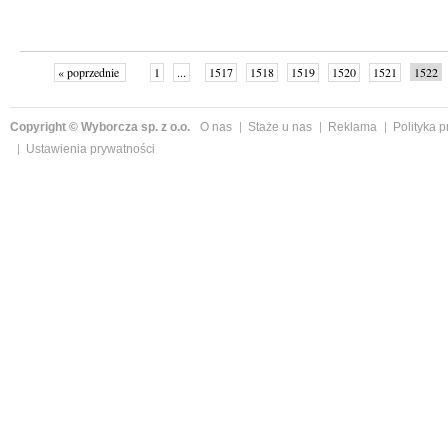
« poprzednie
1
...
1517
1518
1519
1520
1521
1522
następne »
Copyright © Wyborcza sp. z o.o.
O nas
Staże u nas
Reklama
Polityka 
Ustawienia prywatności