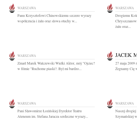
WARSZAWA
WARSZAWA
Panu Krzysztofowi Chinowskiemu szczere wyrazy
Drogiemu Kol
współczucia i żalu oraz słowa otuchy w...
Chryszczanowi
żalu oraz...
JACEK 
WARSZAWA
Zmarł Marek Walczewski Wielki Aktor, mój "Ojciec?
27 maja 2009 r
w filmie "Ruchome piaski?. Był mi bardzo...
Żegnamy Cię w 
WARSZAWA
WARSZAWA
Pani Sławomirze Łozińskiej Dyrektor Teatru
Naszej drogiej
Ateneum im. Stefana Jaracza serdeczne wyrazy...
Szymańskiej wy