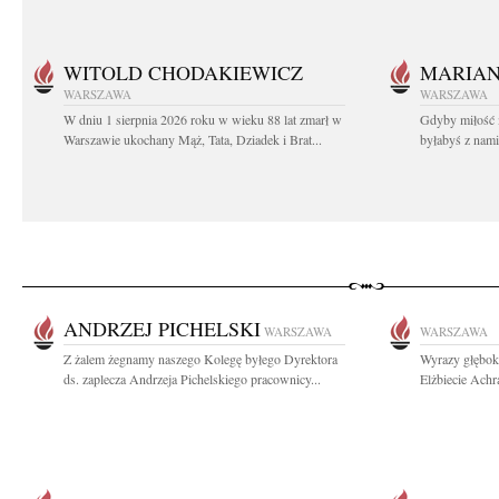
WITOLD CHODAKIEWICZ
MARIA
WARSZAWA
WARSZAWA
W dniu 1 sierpnia 2026 roku w wieku 88 lat zmarł w
Gdyby miłość 
Warszawie ukochany Mąż, Tata, Dziadek i Brat...
byłabyś z nami 
ANDRZEJ PICHELSKI
WARSZAWA
WARSZAWA
Z żalem żegnamy naszego Kolegę byłego Dyrektora
Wyrazy głębok
ds. zaplecza Andrzeja Pichelskiego pracownicy...
Elżbiecie Ach