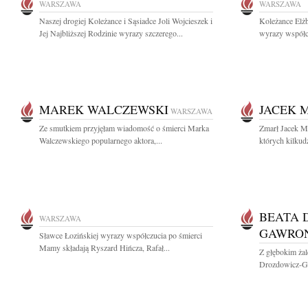
WARSZAWA
WARSZAWA
Naszej drogiej Koleżance i Sąsiadce Joli Wojcieszek i
Koleżance Elż
Jej Najbliższej Rodzinie wyrazy szczerego...
wyrazy współc
MAREK WALCZEWSKI
JACEK 
WARSZAWA
Ze smutkiem przyjęłam wiadomość o śmierci Marka
Zmarł Jacek Ma
Walczewskiego popularnego aktora,...
których kilkudz
BEATA 
WARSZAWA
GAWRO
Sławce Łozińskiej wyrazy współczucia po śmierci
Mamy składają Ryszard Hińcza, Rafał...
Z głębokim ża
Drozdowicz-Ga