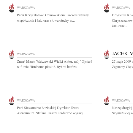
WARSZAWA
WARSZAWA
Panu Krzysztofowi Chinowskiemu szczere wyrazy
Drogiemu Kol
współczucia i żalu oraz słowa otuchy w...
Chryszczanowi
żalu oraz...
JACEK 
WARSZAWA
Zmarł Marek Walczewski Wielki Aktor, mój "Ojciec?
27 maja 2009 r
w filmie "Ruchome piaski?. Był mi bardzo...
Żegnamy Cię w 
WARSZAWA
WARSZAWA
Pani Sławomirze Łozińskiej Dyrektor Teatru
Naszej drogiej
Ateneum im. Stefana Jaracza serdeczne wyrazy...
Szymańskiej wy