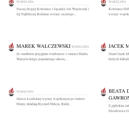
WARSZAWA
WARSZAWA
Naszej drogiej Koleżance i Sąsiadce Joli Wojcieszek i
Koleżance Elż
Jej Najbliższej Rodzinie wyrazy szczerego...
wyrazy współc
MAREK WALCZEWSKI
JACEK 
WARSZAWA
Ze smutkiem przyjęłam wiadomość o śmierci Marka
Zmarł Jacek Ma
Walczewskiego popularnego aktora,...
których kilkudz
BEATA 
WARSZAWA
GAWRO
Sławce Łozińskiej wyrazy współczucia po śmierci
Mamy składają Ryszard Hińcza, Rafał...
Z głębokim ża
Drozdowicz-Ga