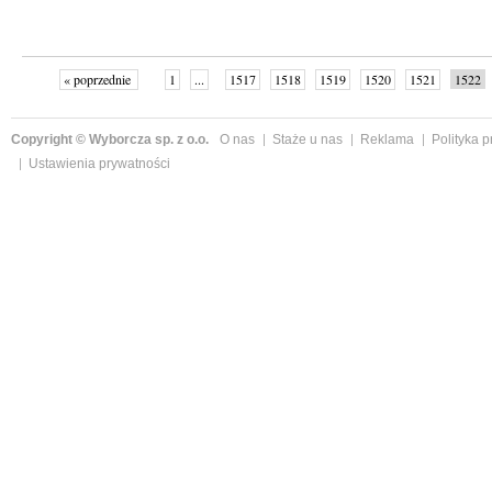
« poprzednie
1
...
1517
1518
1519
1520
1521
1522
następne »
Copyright © Wyborcza sp. z o.o.
O nas
Staże u nas
Reklama
Polityka 
Ustawienia prywatności