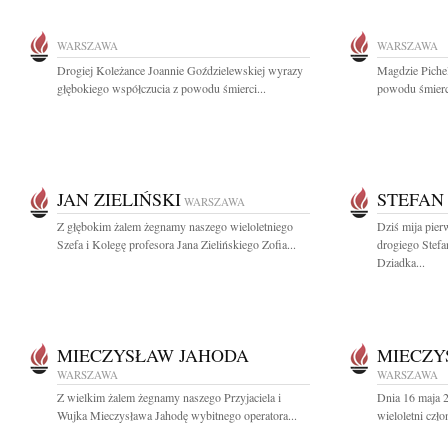
WARSZAWA
WARSZAWA
Drogiej Koleżance Joannie Goździelewskiej wyrazy
Magdzie Pichel
głębokiego współczucia z powodu śmierci...
powodu śmierci
JAN ZIELIŃSKI
STEFAN
WARSZAWA
Z głębokim żalem żegnamy naszego wieloletniego
Dziś mija pier
Szefa i Kolegę profesora Jana Zielińskiego Zofia...
drogiego Stef
Dziadka...
MIECZYSŁAW JAHODA
MIECZY
WARSZAWA
WARSZAWA
Z wielkim żalem żegnamy naszego Przyjaciela i
Dnia 16 maja 
Wujka Mieczysława Jahodę wybitnego operatora...
wieloletni czł