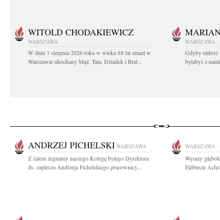
WITOLD CHODAKIEWICZ
MARIA
WARSZAWA
WARSZAWA
W dniu 1 sierpnia 2026 roku w wieku 88 lat zmarł w
Gdyby miłość 
Warszawie ukochany Mąż, Tata, Dziadek i Brat...
byłabyś z nami 
ANDRZEJ PICHELSKI
WARSZAWA
WARSZAWA
Z żalem żegnamy naszego Kolegę byłego Dyrektora
Wyrazy głębok
ds. zaplecza Andrzeja Pichelskiego pracownicy...
Elżbiecie Ach