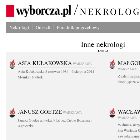
Nekrologi
Odeszli
Poradnik pogrzebowy
Inne nekrologi
ASIA KUŁAKOWSKA
MAŁGOR
WARSZAWA
WARSZAWA
Asia Kułakowska 8 czerwca 1984 - 9 sierpnia 2011
Z żalem żegnam
Monika i Piotrek
dziękując za w
JANUSZ GOETZE
WACŁAW
WARSZAWA
WARSZAWA
Janusz Goetze adwokat 9 lat bez Ciebie Bożenna i
W dniu 4 sier
Agnieszka
lata Wacława 
zawiadamiamy.