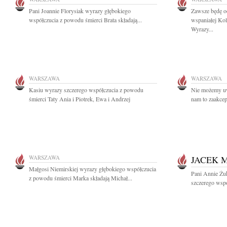
Pani Joannie Florysiak wyrazy głębokiego
Zawsze będę od
współczucia z powodu śmierci Brata składają...
wspaniałej Ko
Wyrazy...
WARSZAWA
WARSZAWA
Kasiu wyrazy szczerego współczucia z powodu
Nie możemy uwi
śmierci Taty Ania i Piotrek, Ewa i Andrzej
nam to zaakcept
WARSZAWA
JACEK 
Małgosi Niemirskiej wyrazy głębokiego współczucia
Pani Annie Żu
z powodu śmierci Marka składają Michał...
szczerego wspó