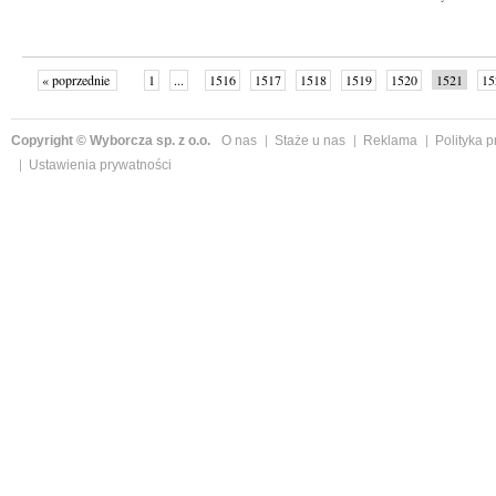
« poprzednie
1
...
1516
1517
1518
1519
1520
1521
15
następne »
Copyright © Wyborcza sp. z o.o.
O nas
Staże u nas
Reklama
Polityka 
Ustawienia prywatności