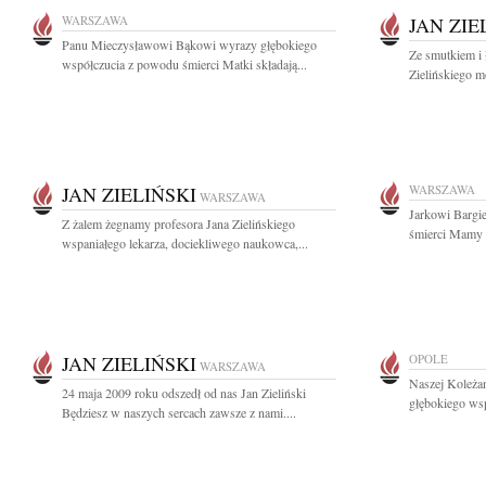
WARSZAWA
JAN ZIE
Panu Mieczysławowi Bąkowi wyrazy głębokiego
Ze smutkiem i 
współczucia z powodu śmierci Matki składają...
Zielińskiego mo
JAN ZIELIŃSKI
WARSZAWA
WARSZAWA
Jarkowi Bargi
Z żalem żegnamy profesora Jana Zielińskiego
śmierci Mamy 
wspaniałego lekarza, dociekliwego naukowca,...
JAN ZIELIŃSKI
OPOLE
WARSZAWA
Naszej Koleża
24 maja 2009 roku odszedł od nas Jan Zieliński
głębokiego wsp
Będziesz w naszych sercach zawsze z nami....