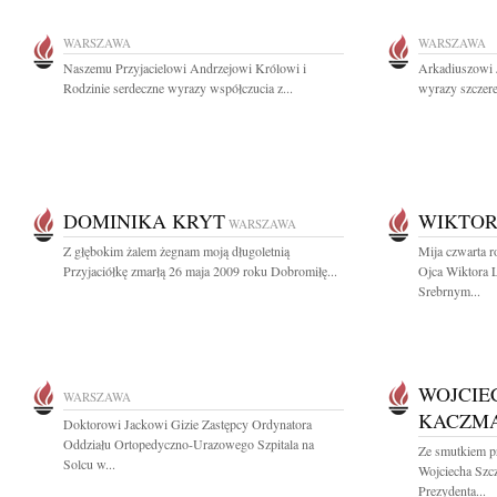
WARSZAWA
WARSZAWA
Naszemu Przyjacielowi Andrzejowi Królowi i
Arkadiuszowi 
Rodzinie serdeczne wyrazy współczucia z...
wyrazy szczere
DOMINIKA KRYT
WIKTOR
WARSZAWA
Z głębokim żalem żegnam moją długoletnią
Mija czwarta 
Przyjaciółkę zmarłą 26 maja 2009 roku Dobromiłę...
Ojca Wiktora 
Srebrnym...
WOJCIE
WARSZAWA
KACZM
Doktorowi Jackowi Gizie Zastępcy Ordynatora
Oddziału Ortopedyczno-Urazowego Szpitala na
Ze smutkiem p
Solcu w...
Wojciecha Szc
Prezydenta...