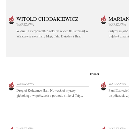
WITOLD CHODAKIEWICZ
MARIA
WARSZAWA
WARSZAWA
W dniu 1 sierpnia 2026 roku w wieku 88 lat zmarł w
Gdyby miłość 
Warszawie ukochany Mąż, Tata, Dziadek i Brat...
byłabyś z nami 
WARSZAWA
WARSZAWA
Drogiej Koleżance Hani Nowackiej wyrazy
Pani Elżbiecie
głębokiego współczucia z powodu śmierci Taty...
współczucia z
WARSZAWA
WARSZAWA