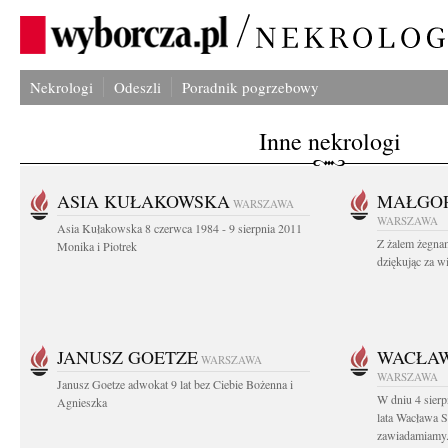
Nekrologi
Odeszli
Poradnik pogrzebowy
Inne nekrologi
ASIA KUŁAKOWSKA
MAŁGOR
WARSZAWA
WARSZAWA
Asia Kułakowska 8 czerwca 1984 - 9 sierpnia 2011
Z żalem żegnam
Monika i Piotrek
dziękując za w
JANUSZ GOETZE
WACŁAW
WARSZAWA
WARSZAWA
Janusz Goetze adwokat 9 lat bez Ciebie Bożenna i
W dniu 4 sier
Agnieszka
lata Wacława 
zawiadamiamy.