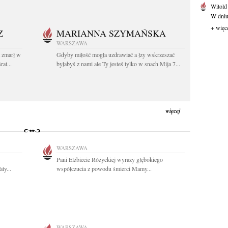
Witold
W dniu 
+ więc
Z
MARIANNA SZYMAŃSKA
WARSZAWA
t zmarł w
Gdyby miłość mogła uzdrawiać a łzy wskrzeszać
at...
byłabyś z nami ale Ty jesteś tylko w snach Mija 7...
więcej
WARSZAWA
Pani Elżbiecie Różyckiej wyrazy głębokiego
ty...
współczucia z powodu śmierci Mamy...
WARSZAWA