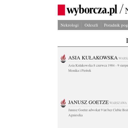
Nekrologi
Odeszli
Poradnik po
ASIA KUŁAKOWSKA
WARS
Asia Kułakowska 8 czerwca 1984 - 9 sierp
Monika i Piotrek
JANUSZ GOETZE
WARSZAWA
Janusz Goetze adwokat 9 lat bez Ciebie Boż
Agnieszka