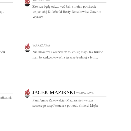
Zawsze będę odczuwać żal i smutek po stracie
...
wspaniałej Koleżanki Beaty Drozdowicz-Gawron
Wyrazy...
WARSZAWA
wodu
Nie możemy uwierzyć w to, co się stało, tak trudno
nam to zaakceptować, a jeszcze trudniej z tym...
JACEK MAZIRSKI
WARSZAWA
półczucia
Pani Annie Żukowskiej-Maziarskiej wyrazy
szczerego współczucia z powodu śmierci Męża...