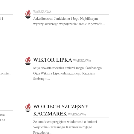
WARSZAWA
 i
Arkadiuszowi Janickiemu i Jego Najbliższym
wyrazy szczerego współczucia i troski z powodu...
WIKTOR LIPKA
A
WARSZAWA
Mija czwarta rocznica śmierci mego ukochanego
omiłę...
Ojca Wiktora Lipki odznaczonego Krzyżem
Srebrnym...
WOJCIECH SZCZĘSNY
KACZMAREK
ora
WARSZAWA
a na
Ze smutkiem przyjęłam wiadomość o śmierci
Wojciecha Szczęsnego Kaczmarka byłego
Prezydenta...