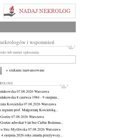
 nekrologów i wspomnień
wisko lub numer ogłoszenia:
+ szukanie zaawansowane
KROLOGI
ułakowska
07.08.2026
Warszawa
ułakowska 8 czerwca 1984 - 9 sierpnia...
zata Kościelska
07.08.2026
Warszawa
m żegnam prof. Małgorzatę Kościelską...
 Goetze
07.08.2026
Warszawa
 Goetze adwokat 9 lat bez Ciebie Bożenna...
a Stec-Myśliwska
07.08.2026
Warszawa
 4 sierpnia 2026 roku zmarła przeżywszy...