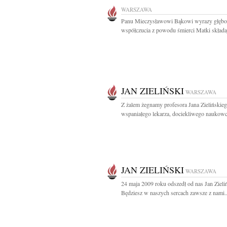
WARSZAWA
Panu Mieczysławowi Bąkowi wyrazy głębo
współczucia z powodu śmierci Matki składaj
JAN ZIELIŃSKI
WARSZAWA
Z żalem żegnamy profesora Jana Zielińskie
wspaniałego lekarza, dociekliwego naukowca
JAN ZIELIŃSKI
WARSZAWA
24 maja 2009 roku odszedł od nas Jan Zieli
Będziesz w naszych sercach zawsze z nami..