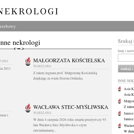
grzebowy
Inne nekrologi
Szukaj
Imię i naz
MAŁGORZATA KOŚCIELSKA
ZAWA
WARSZAWA
nia 2011
Z żalem żegnam prof. Małgorzatę Kościelską
dziękując za wiele Dorota Orlińska
INNE NE
Asia K
Asia K
Małgor
WACŁAWA STEC-MYŚLIWSKA
Z żale
WARSZAWA
Janusz
enna i
Janusz
W dniu 4 sierpnia 2026 roku zmarła przeżywszy 93
lata Wacława Stec-Myśliwska o czym
Wacław
zawiadamiamy...
W dniu