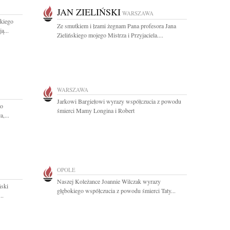
JAN ZIELIŃSKI
WARSZAWA
kiego
Ze smutkiem i łzami żegnam Pana profesora Jana
ą...
Zielińskiego mojego Mistrza i Przyjaciela....
WARSZAWA
Jarkowi Bargiełowi wyrazy współczucia z powodu
go
śmierci Mamy Longina i Robert
,...
OPOLE
Naszej Koleżance Joannie Wilczak wyrazy
ński
głębokiego współczucia z powodu śmierci Taty...
..