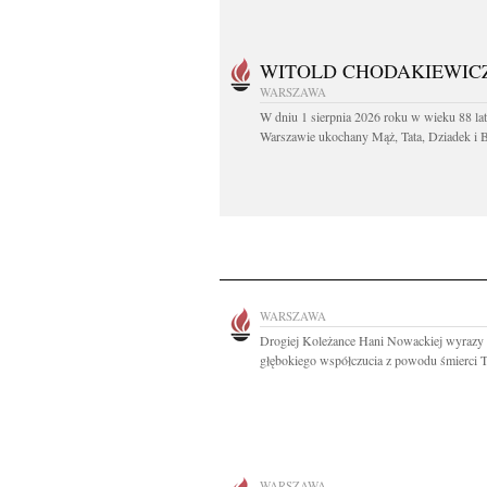
WITOLD CHODAKIEWIC
WARSZAWA
W dniu 1 sierpnia 2026 roku w wieku 88 la
Warszawie ukochany Mąż, Tata, Dziadek i Br
WARSZAWA
Drogiej Koleżance Hani Nowackiej wyrazy
głębokiego współczucia z powodu śmierci Ta
WARSZAWA