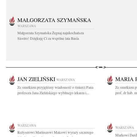
MAŁGORZATA SZYMAŃSKA
WARSZAWA
Małgorzata Szymańska Żegnaj najukochańsza
Siostro! Dziękuję Ci za wspólne lata Basia
JAN ZIELIŃSKI
MARIA 
WARSZAWA
Ze smutkiem przyjęliśmy wiadomość o śmierci Pana
Ze smutkiem p
profesora Jana Zielińskiego wybitnego lekarza i...
prof. dr hab. 
WARSZAWA
WARSZAWA
Reżyserowi Mariuszowi Malcowi wyrazy szczerego
Markowi Derd