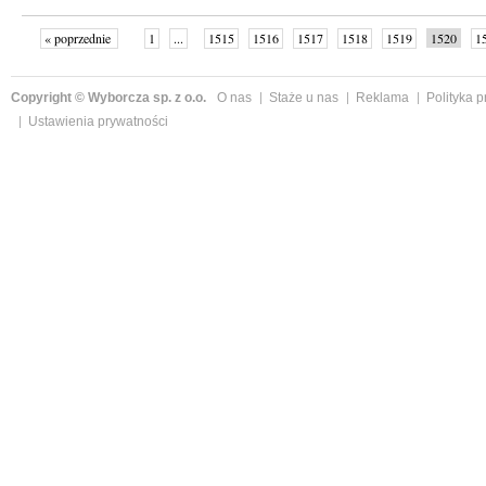
« poprzednie
1
...
1515
1516
1517
1518
1519
1520
1
1526
następne »
Copyright © Wyborcza sp. z o.o.
O nas
Staże u nas
Reklama
Polityka 
Ustawienia prywatności