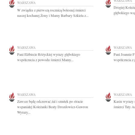
WARSZAWA
WARSZAWA
Drogiej Koleż
W związku z pierwszą rocznicą bolesnej śmierci
głębokiego wsp
naszej kochanej Żony i Mamy Barbary Szkiela z...
WARSZAWA
WARSZAWA
Pani Elżbiecie Różyckiej wyrazy głębokiego
Pani Joannie F
współczucia z powodu śmierci Mamy...
współczucia z 
WARSZAWA
WARSZAWA
Zawsze będę odczuwać żal i smutek po stracie
Kasiu wyrazy 
wspaniałej Koleżanki Beaty Drozdowicz-Gawron
śmierci Taty A
Wyrazy...