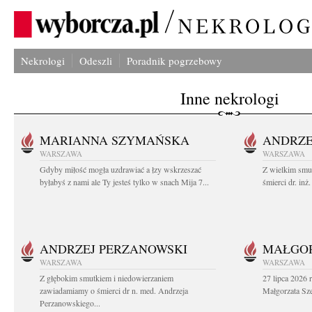
Nekrologi
Odeszli
Poradnik pogrzebowy
Inne nekrologi
MARIANNA SZYMAŃSKA
ANDRZE
WARSZAWA
WARSZAWA
Gdyby miłość mogła uzdrawiać a łzy wskrzeszać
Z wielkim smu
byłabyś z nami ale Ty jesteś tylko w snach Mija 7...
śmierci dr. in
ANDRZEJ PERZANOWSKI
MAŁGOR
WARSZAWA
WARSZAWA
Z głębokim smutkiem i niedowierzaniem
27 lipca 2026 
zawiadamiamy o śmierci dr n. med. Andrzeja
Małgorzata Sz
Perzanowskiego...