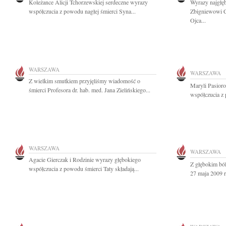
Koleżance Alicji Tchorzewskiej serdeczne wyrazy
Wyrazy najgłę
współczucia z powodu nagłej śmierci Syna...
Zbigniewowi 
Ojca...
WARSZAWA
WARSZAWA
Z wielkim smutkiem przyjęliśmy wiadomość o
Maryli Pasior
śmierci Profesora dr. hab. med. Jana Zielińskiego...
współczucia z
WARSZAWA
WARSZAWA
Agacie Gierczak i Rodzinie wyrazy głębokiego
Z głębokim bó
współczucia z powodu śmierci Taty składają...
27 maja 2009 r