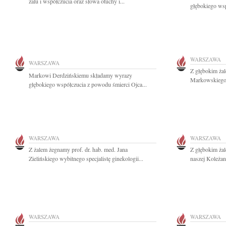
żalu i współczucia oraz słowa otuchy i...
głębokiego wsp
WARSZAWA
WARSZAWA
Z głębokim ża
Markowi Derdzińskiemu składamy wyrazy
Markowskiego 
głębokiego współczucia z powodu śmierci Ojca...
WARSZAWA
WARSZAWA
Z żalem żegnamy prof. dr. hab. med. Jana
Z głębokim ża
Zielińskiego wybitnego specjalistę ginekologii...
naszej Koleżan
WARSZAWA
WARSZAWA