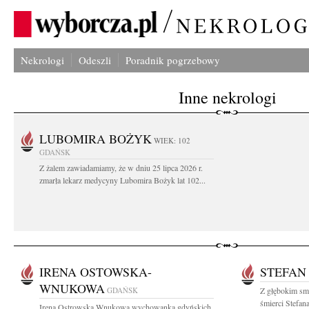
Nekrologi
Odeszli
Poradnik pogrzebowy
Inne nekrologi
LUBOMIRA BOŻYK
WIEK: 102
GDAŃSK
Z żalem zawiadamiamy, że w dniu 25 lipca 2026 r.
zmarła lekarz medycyny Lubomira Bożyk lat 102...
IRENA OSTOWSKA-
STEFAN
WNUKOWA
GDAŃSK
Z głębokim sm
śmierci Stefan
Irena Ostrowska Wnukowa wychowanka gdyńskich