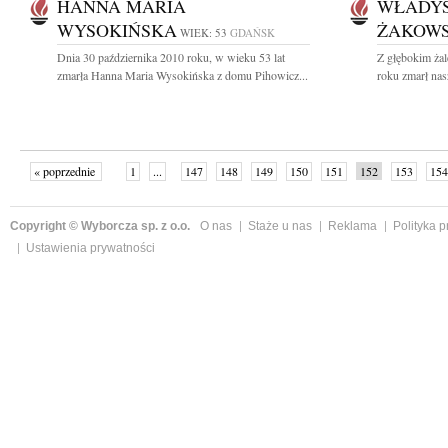
HANNA MARIA
WŁADYS
WYSOKIŃSKA
ŻAKOWS
WIEK: 53
GDAŃSK
Dnia 30 października 2010 roku, w wieku 53 lat
Z głębokim żal
zmarła Hanna Maria Wysokińska z domu Pihowicz...
roku zmarł nas
« poprzednie
1
...
147
148
149
150
151
152
153
154
następne »
Copyright © Wyborcza sp. z o.o.
O nas
Staże u nas
Reklama
Polityka 
Ustawienia prywatności