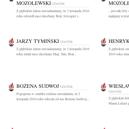
MOZOLEWSKI
MOZOL
GDAŃSK
Z głębokim żalem zawiadamiamy, że 3 listopada 2010
...jest taki bó
roku odszedł nasz ukochany Brat, Szwagier i...
najlepiej wyraż
JARZY TYMIŃSKI
HENRYK
GDAŃSK
Z głębokim żalem zawiadamiamy, że 3 listopada 2010
Z głębokim sm
roku zmarł nasz ukochany Mąż, Tata, Brat...
2010 roku zmar
BOŻENA SUDWOJ
WIESŁ
GDAŃSK
GDAŃSK
Pogrążona w smutku rodzina zawiadamia, że 2
Z głębokim bó
listopada 2010 roku odeszła od nas Bożena Sudwoj...
Mama Lekarz p