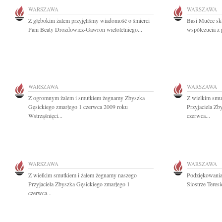
WARSZAWA
WARSZAWA
Z głębokim żalem przyjęliśmy wiadomość o śmierci
Basi Mućce sk
Pani Beaty Drozdowicz-Gawron wieloletniego...
współczucia z 
WARSZAWA
WARSZAWA
Z ogromnym żalem i smutkiem żegnamy Zbyszka
Z wielkim smu
Gęsickiego zmarłego 1 czerwca 2009 roku
Przyjaciela Zb
Wstrząśnięci...
czerwca...
WARSZAWA
WARSZAWA
Z wielkim smutkiem i żalem żegnamy naszego
Podziękowani
Przyjaciela Zbyszka Gęsickiego zmarłego 1
Siostrze Teresi
czerwca...