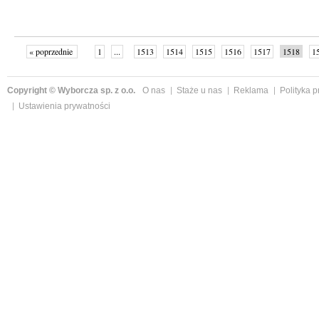
« poprzednie
1
...
1513
1514
1515
1516
1517
1518
1
...
1526
następne »
Copyright © Wyborcza sp. z o.o.
O nas
Staże u nas
Reklama
Polityka 
Ustawienia prywatności