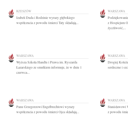
RZESZÓW
WARSZAWA
Izabeli Duda i Rodzinie wyrazy głębokiego
Podziękowani
współczucia z powodu śmierci Taty składają...
z Hospicjum O
życzliwość,...
WARSZAWA
WARSZAWA
Wyższa Szkoła Handlu i Prawa im. Ryszarda
Drogiej Koleż
Łazarskiego ze smutkiem informuje, że w dniu 1
serdeczne i sz
czerwca...
WARSZAWA
WARSZAWA
Panu Grzegorzowi Engelbrechtowi wyrazy
Stanisławowi 
współczucia z powodu śmierci Ojca składają...
z powodu śmie