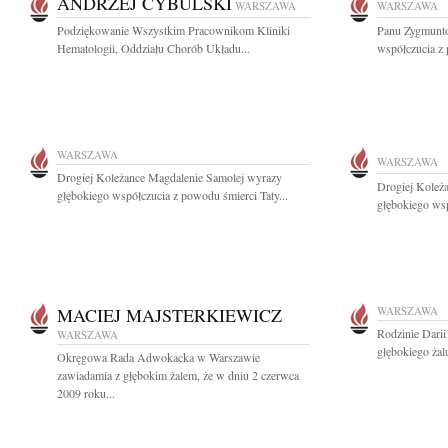
ANDRZEJ CYBULSKI
WARSZAWA
WARSZAWA
Podziękowanie Wszystkim Pracownikom Kliniki
Panu Zygmunt
Hematologii, Oddziału Chorób Układu...
współczucia z 
WARSZAWA
WARSZAWA
Drogiej Koleżance Magdalenie Samolej wyrazy
Drogiej Koleż
głębokiego współczucia z powodu śmierci Taty...
głębokiego wsp
MACIEJ MAJSTERKIEWICZ
WARSZAWA
Rodzinie Dari
WARSZAWA
głębokiego żal
Okręgowa Rada Adwokacka w Warszawie
zawiadamia z głębokim żalem, że w dniu 2 czerwca
2009 roku...