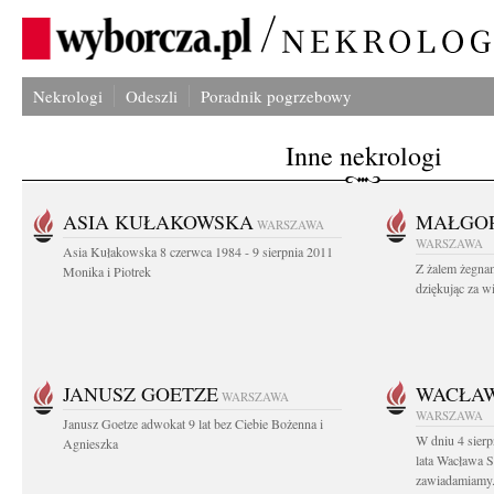
Nekrologi
Odeszli
Poradnik pogrzebowy
Inne nekrologi
ASIA KUŁAKOWSKA
MAŁGOR
WARSZAWA
WARSZAWA
Asia Kułakowska 8 czerwca 1984 - 9 sierpnia 2011
Z żalem żegnam
Monika i Piotrek
dziękując za w
JANUSZ GOETZE
WACŁAW
WARSZAWA
WARSZAWA
Janusz Goetze adwokat 9 lat bez Ciebie Bożenna i
W dniu 4 sier
Agnieszka
lata Wacława 
zawiadamiamy.