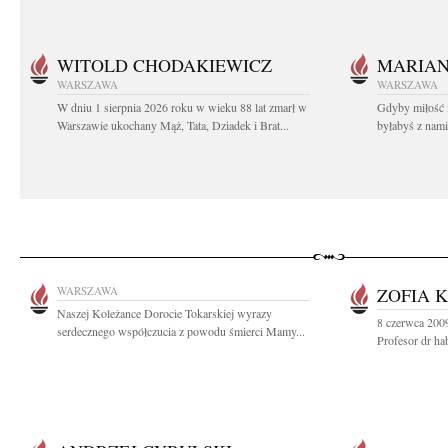
WITOLD CHODAKIEWICZ
MARIA
WARSZAWA
WARSZAWA
W dniu 1 sierpnia 2026 roku w wieku 88 lat zmarł w
Gdyby miłość 
Warszawie ukochany Mąż, Tata, Dziadek i Brat...
byłabyś z nami 
WARSZAWA
ZOFIA 
Naszej Koleżance Dorocie Tokarskiej wyrazy
8 czerwca 2009
serdecznego współczucia z powodu śmierci Mamy...
Profesor dr hab