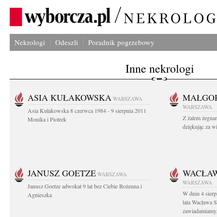
Nekrologi
Odeszli
Poradnik pogrzebowy
Inne nekrologi
ASIA KUŁAKOWSKA
MAŁGOR
WARSZAWA
WARSZAWA
Asia Kułakowska 8 czerwca 1984 - 9 sierpnia 2011
Z żalem żegnam
Monika i Piotrek
dziękując za w
JANUSZ GOETZE
WACŁAW
WARSZAWA
WARSZAWA
Janusz Goetze adwokat 9 lat bez Ciebie Bożenna i
W dniu 4 sier
Agnieszka
lata Wacława 
zawiadamiamy.