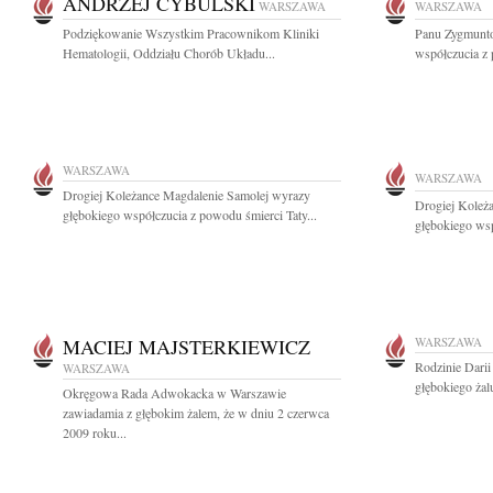
ANDRZEJ CYBULSKI
WARSZAWA
WARSZAWA
Podziękowanie Wszystkim Pracownikom Kliniki
Panu Zygmunt
Hematologii, Oddziału Chorób Układu...
współczucia z 
WARSZAWA
WARSZAWA
Drogiej Koleżance Magdalenie Samolej wyrazy
Drogiej Koleż
głębokiego współczucia z powodu śmierci Taty...
głębokiego wsp
MACIEJ MAJSTERKIEWICZ
WARSZAWA
Rodzinie Dari
WARSZAWA
głębokiego żal
Okręgowa Rada Adwokacka w Warszawie
zawiadamia z głębokim żalem, że w dniu 2 czerwca
2009 roku...