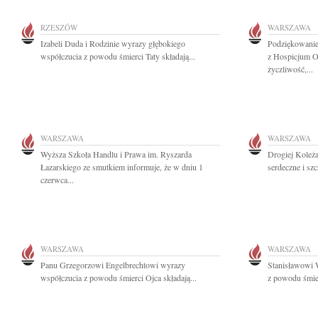
RZESZÓW
WARSZAWA
Izabeli Duda i Rodzinie wyrazy głębokiego
Podziękowani
współczucia z powodu śmierci Taty składają...
z Hospicjum O
życzliwość,...
WARSZAWA
WARSZAWA
Wyższa Szkoła Handlu i Prawa im. Ryszarda
Drogiej Koleż
Łazarskiego ze smutkiem informuje, że w dniu 1
serdeczne i sz
czerwca...
WARSZAWA
WARSZAWA
Panu Grzegorzowi Engelbrechtowi wyrazy
Stanisławowi 
współczucia z powodu śmierci Ojca składają...
z powodu śmie