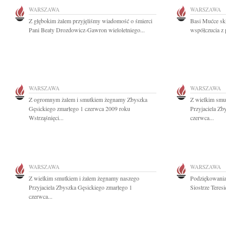
WARSZAWA
WARSZAWA
Z głębokim żalem przyjęliśmy wiadomość o śmierci
Basi Mućce sk
Pani Beaty Drozdowicz-Gawron wieloletniego...
współczucia z 
WARSZAWA
WARSZAWA
Z ogromnym żalem i smutkiem żegnamy Zbyszka
Z wielkim smu
Gęsickiego zmarłego 1 czerwca 2009 roku
Przyjaciela Zb
Wstrząśnięci...
czerwca...
WARSZAWA
WARSZAWA
Z wielkim smutkiem i żalem żegnamy naszego
Podziękowani
Przyjaciela Zbyszka Gęsickiego zmarłego 1
Siostrze Teresi
czerwca...