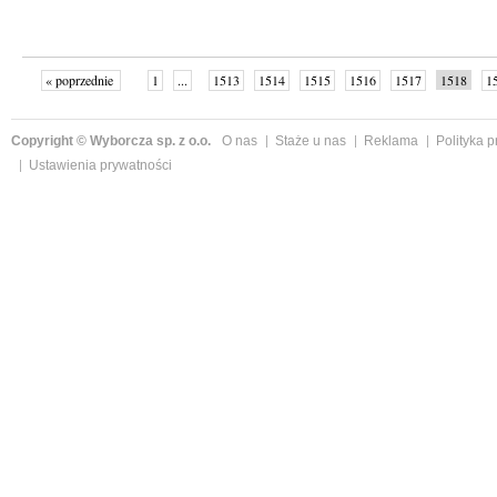
« poprzednie
1
...
1513
1514
1515
1516
1517
1518
1
...
1526
następne »
Copyright © Wyborcza sp. z o.o.
O nas
Staże u nas
Reklama
Polityka 
Ustawienia prywatności