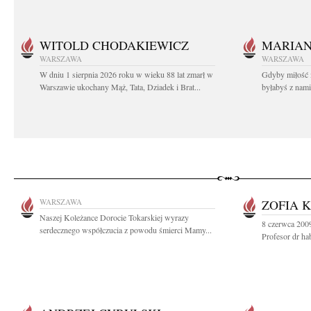
WITOLD CHODAKIEWICZ
MARIA
WARSZAWA
WARSZAWA
W dniu 1 sierpnia 2026 roku w wieku 88 lat zmarł w
Gdyby miłość 
Warszawie ukochany Mąż, Tata, Dziadek i Brat...
byłabyś z nami 
WARSZAWA
ZOFIA 
Naszej Koleżance Dorocie Tokarskiej wyrazy
8 czerwca 2009
serdecznego współczucia z powodu śmierci Mamy...
Profesor dr hab