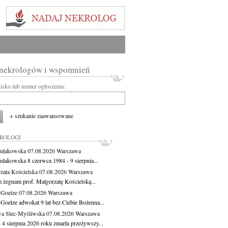
 nekrologów i wspomnień
wisko lub numer ogłoszenia:
+ szukanie zaawansowane
KROLOGI
ułakowska
07.08.2026
Warszawa
ułakowska 8 czerwca 1984 - 9 sierpnia...
zata Kościelska
07.08.2026
Warszawa
m żegnam prof. Małgorzatę Kościelską...
 Goetze
07.08.2026
Warszawa
 Goetze adwokat 9 lat bez Ciebie Bożenna...
a Stec-Myśliwska
07.08.2026
Warszawa
 4 sierpnia 2026 roku zmarła przeżywszy...