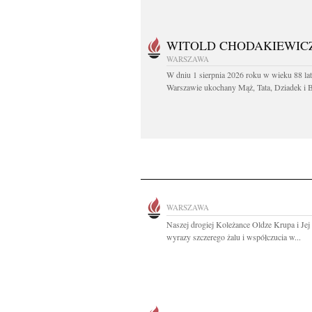
WITOLD CHODAKIEWIC
WARSZAWA
W dniu 1 sierpnia 2026 roku w wieku 88 la
Warszawie ukochany Mąż, Tata, Dziadek i Br
WARSZAWA
Naszej drogiej Koleżance Oldze Krupa i Jej
wyrazy szczerego żalu i współczucia w...