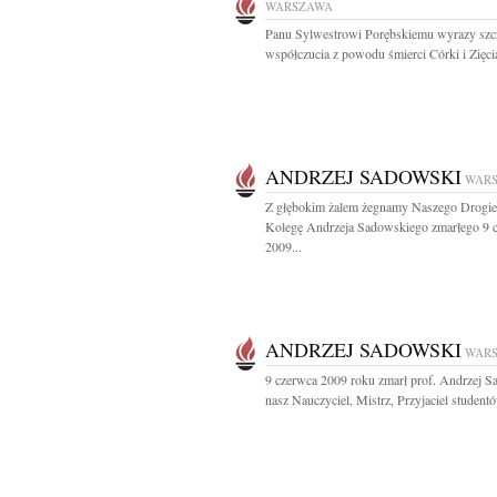
WARSZAWA
Panu Sylwestrowi Porębskiemu wyrazy szc
współczucia z powodu śmierci Córki i Zięcia
ANDRZEJ SADOWSKI
WAR
Z głębokim żalem żegnamy Naszego Drogi
Kolegę Andrzeja Sadowskiego zmarłego 9 
2009...
ANDRZEJ SADOWSKI
WAR
9 czerwca 2009 roku zmarł prof. Andrzej 
nasz Nauczyciel, Mistrz, Przyjaciel studentó