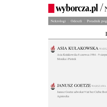
Nekrologi
Odeszli
Poradnik po
ASIA KUŁAKOWSKA
WARS
Asia Kułakowska 8 czerwca 1984 - 9 sierp
Monika i Piotrek
JANUSZ GOETZE
WARSZAWA
Janusz Goetze adwokat 9 lat bez Ciebie Boż
Agnieszka