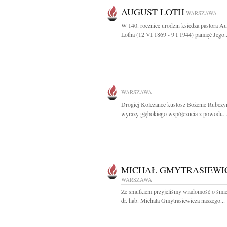
AUGUST LOTH
WARSZAWA
W 140. rocznicę urodzin księdza pastora A
Lotha (12 VI 1869 - 9 I 1944) pamięć Jego..
WARSZAWA
Drogiej Koleżance kustosz Bożenie Rubczy
wyrazy głębokiego współczucia z powodu..
MICHAŁ GMYTRASIEWI
WARSZAWA
Ze smutkiem przyjęliśmy wiadomość o śmier
dr. hab. Michała Gmytrasiewicza naszego...