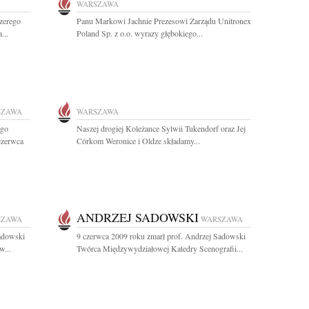
WARSZAWA
zerego
Panu Markowi Jachnie Prezesowi Zarządu Unitronex
...
Poland Sp. z o.o. wyrazy głębokiego...
SZAWA
WARSZAWA
ego
Naszej drogiej Koleżance Sylwii Tukendorf oraz Jej
czerwca
Córkom Weronice i Oldze składamy...
ANDRZEJ SADOWSKI
SZAWA
WARSZAWA
Sadowski
9 czerwca 2009 roku zmarł prof. Andrzej Sadowski
w...
Twórca Międzywydziałowej Katedry Scenografii...