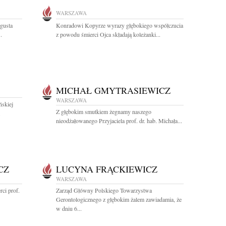
WARSZAWA
ugusta
Konradowi Kopyrze wyrazy głębokiego współczucia
.
z powodu śmierci Ojca składają koleżanki...
MICHAŁ GMYTRASIEWICZ
WARSZAWA
ńskiej
Z głębokim smutkiem żegnamy naszego
.
nieodżałowanego Przyjaciela prof. dr. hab. Michała...
CZ
LUCYNA FRĄCKIEWICZ
WARSZAWA
ci prof.
Zarząd Główny Polskiego Towarzystwa
Gerontologicznego z głębokim żalem zawiadamia, że
w dniu 6...