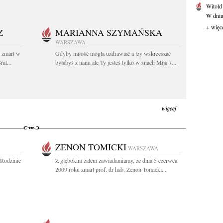
Witold
W dniu 
+ więc
Z
MARIANNA SZYMAŃSKA
WARSZAWA
t zmarł w
Gdyby miłość mogła uzdrawiać a łzy wskrzeszać
at...
byłabyś z nami ale Ty jesteś tylko w snach Mija 7...
więcej
ZENON TOMICKI
WARSZAWA
 Rodzinie
Z głębokim żalem zawiadamiamy, że dnia 5 czerwca
2009 roku zmarł prof. dr hab. Zenon Tomicki...