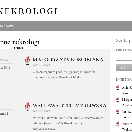
grzebowy
Inne nekrologi
Szukaj
Imię i naz
MAŁGORZATA KOŚCIELSKA
ZAWA
WARSZAWA
nia 2011
Z żalem żegnam prof. Małgorzatę Kościelską
dziękując za wiele Dorota Orlińska
INNE NE
Asia K
Asia K
Małgor
WACŁAWA STEC-MYŚLIWSKA
Z żale
WARSZAWA
Janusz
enna i
Janusz
W dniu 4 sierpnia 2026 roku zmarła przeżywszy 93
lata Wacława Stec-Myśliwska o czym
Wacław
zawiadamiamy...
W dniu