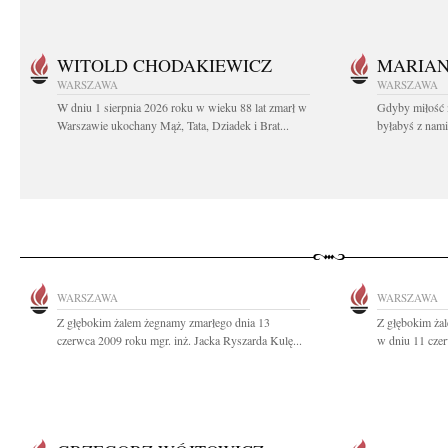
WITOLD CHODAKIEWICZ
MARIA
WARSZAWA
WARSZAWA
W dniu 1 sierpnia 2026 roku w wieku 88 lat zmarł w
Gdyby miłość 
Warszawie ukochany Mąż, Tata, Dziadek i Brat...
byłabyś z nami 
WARSZAWA
WARSZAWA
Z głębokim żalem żegnamy zmarłego dnia 13
Z głębokim ża
czerwca 2009 roku mgr. inż. Jacka Ryszarda Kulę...
w dniu 11 czer