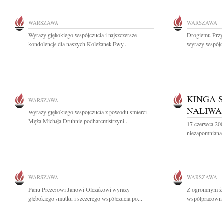
WARSZAWA
WARSZAWA
Wyrazy głębokiego współczucia i najszczersze
Drogiemu Przy
kondolencje dla naszych Koleżanek Ewy...
wyrazy współcz
KINGA 
WARSZAWA
NALIWA
Wyrazy głębokiego współczucia z powodu śmierci
Męża Michała Druhnie podharcmistrzyni...
17 czerwca 20
niezapomniana 
WARSZAWA
WARSZAWA
Panu Prezesowi Janowi Olczakowi wyrazy
Z ogromnym ż
głębokiego smutku i szczerego współczucia po...
współpracownik