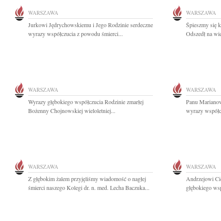
WARSZAWA
WARSZAWA
Jurkowi Jędrychowskiemu i Jego Rodzinie serdeczne
Śpieszmy się k
wyrazy współczucia z powodu śmierci...
Odszedł na wie
WARSZAWA
WARSZAWA
Wyrazy głębokiego współczucia Rodzinie zmarłej
Panu Mariano
Bożenny Chojnowskiej wieloletniej...
wyrazy współc
WARSZAWA
WARSZAWA
Z głębokim żalem przyjęliśmy wiadomość o nagłej
Andrzejowi Ci
śmierci naszego Kolegi dr. n. med. Lecha Baczuka...
głębokiego wsp