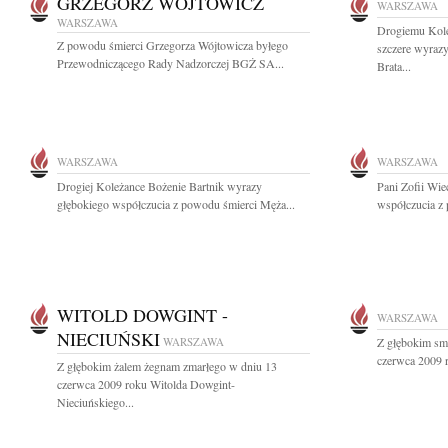
GRZEGORZ WÓJTOWICZ
WARSZAWA
WARSZAWA
Drogiemu Kol
Z powodu śmierci Grzegorza Wójtowicza byłego
szczere wyraz
Przewodniczącego Rady Nadzorczej BGŻ SA...
Brata...
WARSZAWA
WARSZAWA
Drogiej Koleżance Bożenie Bartnik wyrazy
Pani Zofii Wie
głębokiego współczucia z powodu śmierci Męża...
współczucia z 
WITOLD DOWGINT -
WARSZAWA
NIECIUŃSKI
WARSZAWA
Z głębokim sm
czerwca 2009 r
Z głębokim żalem żegnam zmarłego w dniu 13
czerwca 2009 roku Witolda Dowgint-
Nieciuńskiego...