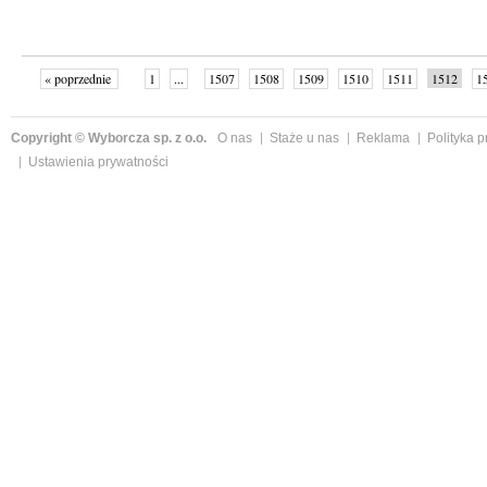
« poprzednie
1
...
1507
1508
1509
1510
1511
1512
1
...
1526
następne »
Copyright © Wyborcza sp. z o.o.
O nas
Staże u nas
Reklama
Polityka 
Ustawienia prywatności