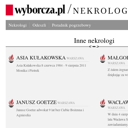
Nekrologi
Odeszli
Poradnik pogrzebowy
Inne nekrologi
ASIA KUŁAKOWSKA
MAŁGOR
WARSZAWA
WARSZAWA
Asia Kułakowska 8 czerwca 1984 - 9 sierpnia 2011
Z żalem żegnam
Monika i Piotrek
dziękując za w
JANUSZ GOETZE
WACŁAW
WARSZAWA
WARSZAWA
Janusz Goetze adwokat 9 lat bez Ciebie Bożenna i
W dniu 4 sier
Agnieszka
lata Wacława 
zawiadamiamy.