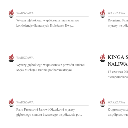
WARSZAWA
WARSZAWA
Wyrazy głębokiego współczucia i najszczersze
Drogiemu Przy
kondolencje dla naszych Koleżanek Ewy...
wyrazy współcz
KINGA 
WARSZAWA
NALIWA
Wyrazy głębokiego współczucia z powodu śmierci
Męża Michała Druhnie podharcmistrzyni...
17 czerwca 20
niezapomniana 
WARSZAWA
WARSZAWA
Panu Prezesowi Janowi Olczakowi wyrazy
Z ogromnym ż
głębokiego smutku i szczerego współczucia po...
współpracownik