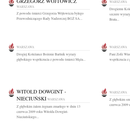
GRZEGORZ WÓJTOWICZ
WARSZAWA
WARSZAWA
Drogiemu Kol
Z powodu śmierci Grzegorza Wójtowicza byłego
szczere wyraz
Przewodniczącego Rady Nadzorczej BGŻ SA...
Brata...
WARSZAWA
WARSZAWA
Drogiej Koleżance Bożenie Bartnik wyrazy
Pani Zofii Wie
głębokiego współczucia z powodu śmierci Męża...
współczucia z 
WITOLD DOWGINT -
WARSZAWA
NIECIUŃSKI
WARSZAWA
Z głębokim sm
czerwca 2009 r
Z głębokim żalem żegnam zmarłego w dniu 13
czerwca 2009 roku Witolda Dowgint-
Nieciuńskiego...