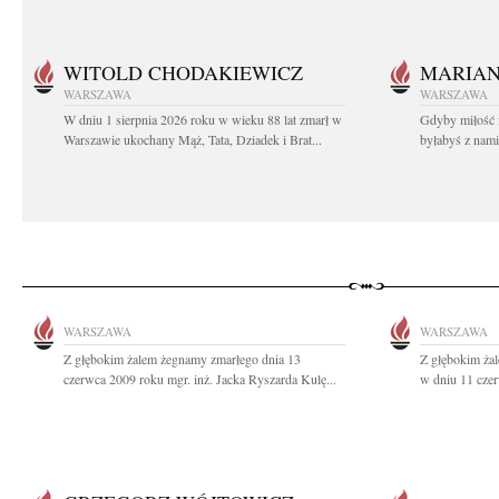
WITOLD CHODAKIEWICZ
MARIA
WARSZAWA
WARSZAWA
W dniu 1 sierpnia 2026 roku w wieku 88 lat zmarł w
Gdyby miłość 
Warszawie ukochany Mąż, Tata, Dziadek i Brat...
byłabyś z nami 
WARSZAWA
WARSZAWA
Z głębokim żalem żegnamy zmarłego dnia 13
Z głębokim ża
czerwca 2009 roku mgr. inż. Jacka Ryszarda Kulę...
w dniu 11 czer