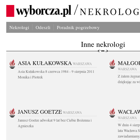
Nekrologi
Odeszli
Poradnik pogrzebowy
Inne nekrologi
ASIA KUŁAKOWSKA
MAŁGOR
WARSZAWA
WARSZAWA
Asia Kułakowska 8 czerwca 1984 - 9 sierpnia 2011
Z żalem żegnam
Monika i Piotrek
dziękując za w
JANUSZ GOETZE
WACŁAW
WARSZAWA
WARSZAWA
Janusz Goetze adwokat 9 lat bez Ciebie Bożenna i
W dniu 4 sier
Agnieszka
lata Wacława 
zawiadamiamy.