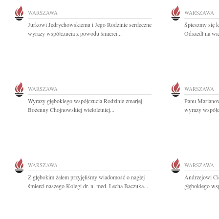
WARSZAWA
WARSZAWA
Jurkowi Jędrychowskiemu i Jego Rodzinie serdeczne
Śpieszmy się k
wyrazy współczucia z powodu śmierci...
Odszedł na wie
WARSZAWA
WARSZAWA
Wyrazy głębokiego współczucia Rodzinie zmarłej
Panu Mariano
Bożenny Chojnowskiej wieloletniej...
wyrazy współc
WARSZAWA
WARSZAWA
Z głębokim żalem przyjęliśmy wiadomość o nagłej
Andrzejowi Ci
śmierci naszego Kolegi dr. n. med. Lecha Baczuka...
głębokiego wsp