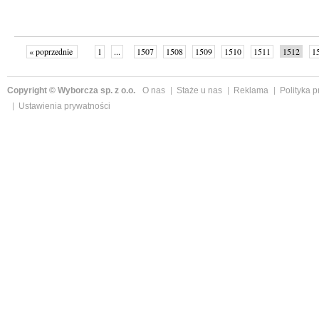
« poprzednie
1
...
1507
1508
1509
1510
1511
1512
1
...
1526
następne »
Copyright © Wyborcza sp. z o.o.
O nas
Staże u nas
Reklama
Polityka 
Ustawienia prywatności