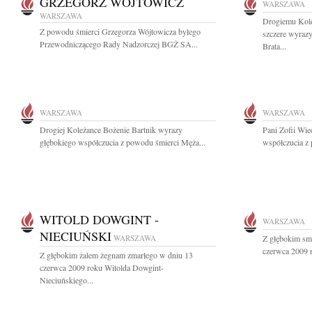
GRZEGORZ WÓJTOWICZ
WARSZAWA
WARSZAWA
Drogiemu Kol
Z powodu śmierci Grzegorza Wójtowicza byłego
szczere wyraz
Przewodniczącego Rady Nadzorczej BGŻ SA...
Brata...
WARSZAWA
WARSZAWA
Drogiej Koleżance Bożenie Bartnik wyrazy
Pani Zofii Wie
głębokiego współczucia z powodu śmierci Męża...
współczucia z 
WITOLD DOWGINT -
WARSZAWA
NIECIUŃSKI
WARSZAWA
Z głębokim sm
czerwca 2009 r
Z głębokim żalem żegnam zmarłego w dniu 13
czerwca 2009 roku Witolda Dowgint-
Nieciuńskiego...