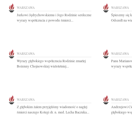
WARSZAWA
WARSZAWA
Jurkowi Jędrychowskiemu i Jego Rodzinie serdeczne
Śpieszmy się k
wyrazy współczucia z powodu śmierci...
Odszedł na wie
WARSZAWA
WARSZAWA
Wyrazy głębokiego współczucia Rodzinie zmarłej
Panu Mariano
Bożenny Chojnowskiej wieloletniej...
wyrazy współc
WARSZAWA
WARSZAWA
Z głębokim żalem przyjęliśmy wiadomość o nagłej
Andrzejowi Ci
śmierci naszego Kolegi dr. n. med. Lecha Baczuka...
głębokiego wsp