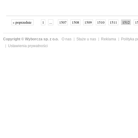
« poprzednie
1
...
1507
1508
1509
1510
1511
1512
1
...
1526
następne »
Copyright © Wyborcza sp. z o.o.
O nas
Staże u nas
Reklama
Polityka 
Ustawienia prywatności