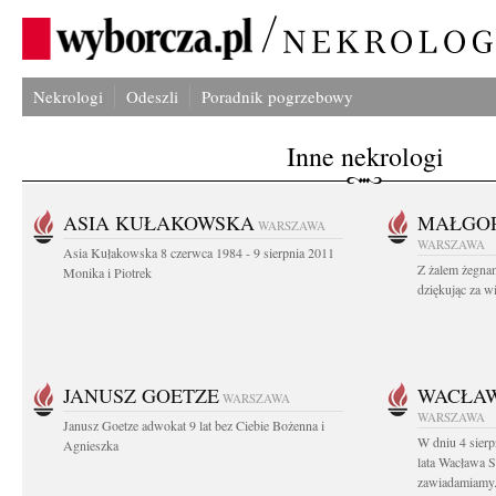
Nekrologi
Odeszli
Poradnik pogrzebowy
Inne nekrologi
ASIA KUŁAKOWSKA
MAŁGOR
WARSZAWA
WARSZAWA
Asia Kułakowska 8 czerwca 1984 - 9 sierpnia 2011
Z żalem żegnam
Monika i Piotrek
dziękując za w
JANUSZ GOETZE
WACŁAW
WARSZAWA
WARSZAWA
Janusz Goetze adwokat 9 lat bez Ciebie Bożenna i
W dniu 4 sier
Agnieszka
lata Wacława 
zawiadamiamy.