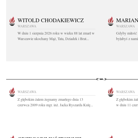
WITOLD CHODAKIEWICZ
MARIA
WARSZAWA
WARSZAWA
W dniu 1 sierpnia 2026 roku w wieku 88 lat zmarł w
Gdyby miłość 
Warszawie ukochany Mąż, Tata, Dziadek i Brat...
byłabyś z nami 
WARSZAWA
WARSZAWA
Z głębokim żalem żegnamy zmarłego dnia 13
Z głębokim ża
czerwca 2009 roku mgr. inż. Jacka Ryszarda Kulę...
w dniu 11 czer