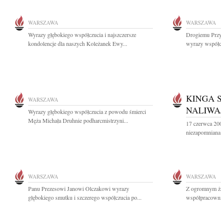
WARSZAWA
WARSZAWA
Wyrazy głębokiego współczucia i najszczersze
Drogiemu Przy
kondolencje dla naszych Koleżanek Ewy...
wyrazy współcz
KINGA 
WARSZAWA
NALIWA
Wyrazy głębokiego współczucia z powodu śmierci
Męża Michała Druhnie podharcmistrzyni...
17 czerwca 20
niezapomniana 
WARSZAWA
WARSZAWA
Panu Prezesowi Janowi Olczakowi wyrazy
Z ogromnym ż
głębokiego smutku i szczerego współczucia po...
współpracownik