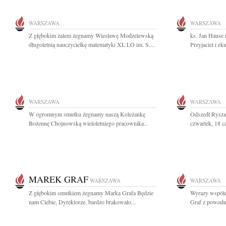
WARSZAWA
WARSZAWA
Z głębokim żalem żegnamy Wiesławę Modzelewską
ks. Jan Hause 
długoletnią nauczycielkę matematyki XL LO im. S....
Przyjaciel i ek
WARSZAWA
WARSZAWA
W ogromnym smutku żegnamy naszą Koleżankę
Odszedł Rysza
Bożennę Chojnowską wieloletniego pracownika...
czwartek, 18 c
MAREK GRAF
WARSZAWA
WARSZAWA
Z głębokim smutkiem żegnamy Marka Grafa Będzie
Wyrazy współc
nam Ciebie, Dyrektorze, bardzo brakowało...
Graf z powodu