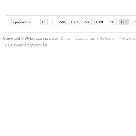
« poprzednie
1
...
1506
1507
1508
1509
1510
1511
1
...
1526
następne »
Copyright © Wyborcza sp. z o.o.
O nas
Staże u nas
Reklama
Polityka 
Ustawienia prywatności