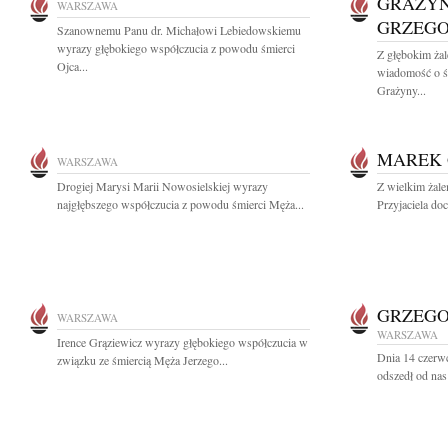
GRAŻYN
WARSZAWA
GRZEG
Szanownemu Panu dr. Michałowi Lebiedowskiemu
wyrazy głębokiego współczucia z powodu śmierci
Z głębokim żal
Ojca...
wiadomość o śm
Grażyny...
MAREK 
WARSZAWA
Drogiej Marysi Marii Nowosielskiej wyrazy
Z wielkim żal
najgłębszego współczucia z powodu śmierci Męża...
Przyjaciela doc
GRZEGO
WARSZAWA
WARSZAWA
Irence Grąziewicz wyrazy głębokiego współczucia w
Dnia 14 czerwc
związku ze śmiercią Męża Jerzego...
odszedł od nas