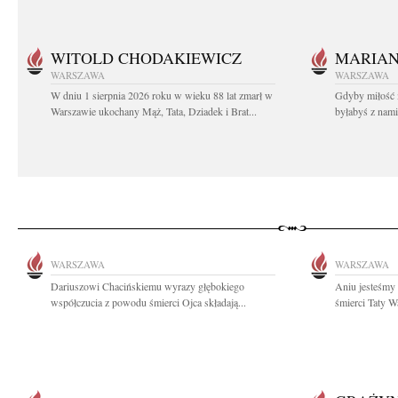
WITOLD CHODAKIEWICZ
MARIA
WARSZAWA
WARSZAWA
W dniu 1 sierpnia 2026 roku w wieku 88 lat zmarł w
Gdyby miłość 
Warszawie ukochany Mąż, Tata, Dziadek i Brat...
byłabyś z nami 
WARSZAWA
WARSZAWA
Dariuszowi Chacińskiemu wyrazy głębokiego
Aniu jesteśmy 
współczucia z powodu śmierci Ojca składają...
śmierci Taty W