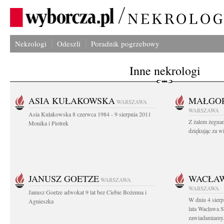
Nekrologi
Odeszli
Poradnik pogrzebowy
Inne nekrologi
ASIA KUŁAKOWSKA
MAŁGOR
WARSZAWA
WARSZAWA
Asia Kułakowska 8 czerwca 1984 - 9 sierpnia 2011
Z żalem żegnam
Monika i Piotrek
dziękując za w
JANUSZ GOETZE
WACŁAW
WARSZAWA
WARSZAWA
Janusz Goetze adwokat 9 lat bez Ciebie Bożenna i
W dniu 4 sier
Agnieszka
lata Wacława 
zawiadamiamy.