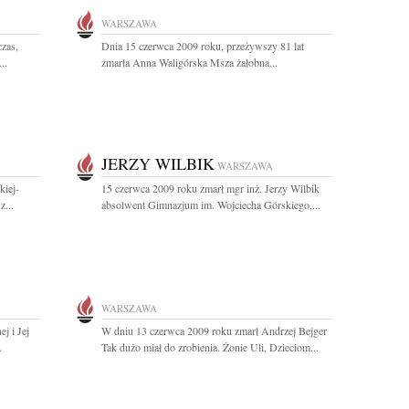
WARSZAWA
czas,
Dnia 15 czerwca 2009 roku, przeżywszy 81 lat
..
zmarła Anna Waligórska Msza żałobna...
JERZY WILBIK
WARSZAWA
kiej-
15 czerwca 2009 roku zmarł mgr inż. Jerzy Wilbik
z...
absolwent Gimnazjum im. Wojciecha Górskiego,...
WARSZAWA
j i Jej
W dniu 13 czerwca 2009 roku zmarł Andrzej Bejger
.
Tak dużo miał do zrobienia. Żonie Uli, Dzieciom...