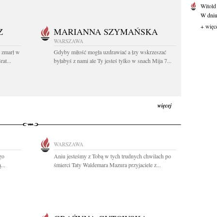
Witold
W dniu 
+ więc
Z
MARIANNA SZYMAŃSKA
WARSZAWA
t zmarł w
Gdyby miłość mogła uzdrawiać a łzy wskrzeszać
at...
byłabyś z nami ale Ty jesteś tylko w snach Mija 7...
więcej
WARSZAWA
go
Aniu jesteśmy z Tobą w tych trudnych chwilach po
...
śmierci Taty Waldemara Mazura przyjaciele z...