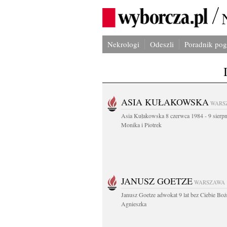
Nekrologi
Odeszli
Poradnik po
ASIA KUŁAKOWSKA
WARS
Asia Kułakowska 8 czerwca 1984 - 9 sierp
Monika i Piotrek
JANUSZ GOETZE
WARSZAWA
Janusz Goetze adwokat 9 lat bez Ciebie Boż
Agnieszka