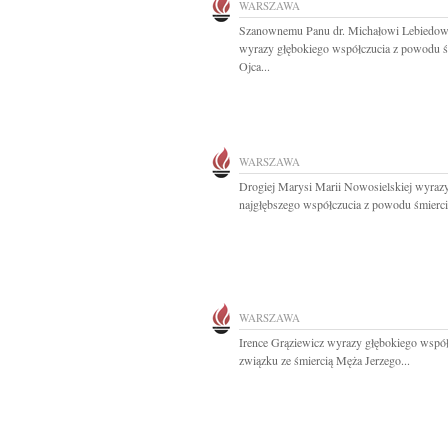
WARSZAWA
Szanownemu Panu dr. Michałowi Lebiedo
wyrazy głębokiego współczucia z powodu ś
Ojca...
WARSZAWA
Drogiej Marysi Marii Nowosielskiej wyraz
najgłębszego współczucia z powodu śmierci
WARSZAWA
Irence Grąziewicz wyrazy głębokiego wspó
związku ze śmiercią Męża Jerzego...