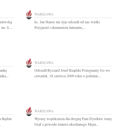
WARSZAWA
elewską
ks. Jan Hause nie żyje odszedł od nas wielki
im. S....
Przyjaciel i ekumenista-luteranin,...
WARSZAWA
ankę
Odszedł Ryszard Józef Rządzki Pożegnamy Go we
ika...
czwartek, 18 czerwca 2009 roku o godzinie...
WARSZAWA
a Będzie
Wyrazy współczucia dla drogiej Pani Dyrektor Anny
.
Graf z powodu śmierci ukochanego Męża...