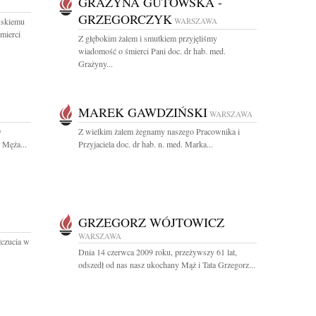
GRAŻYNA GUTOWSKA -
GRZEGORCZYK
wskiemu
WARSZAWA
mierci
Z głębokim żalem i smutkiem przyjęliśmy
wiadomość o śmierci Pani doc. dr hab. med.
Grażyny...
MAREK GAWDZIŃSKI
WARSZAWA
y
Z wielkim żalem żegnamy naszego Pracownika i
 Męża...
Przyjaciela doc. dr hab. n. med. Marka...
GRZEGORZ WÓJTOWICZ
WARSZAWA
łczucia w
Dnia 14 czerwca 2009 roku, przeżywszy 61 lat,
odszedł od nas nasz ukochany Mąż i Tata Grzegorz...