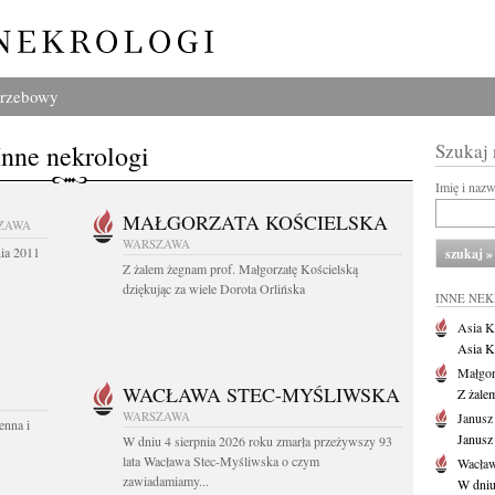
grzebowy
Inne nekrologi
Szukaj
Imię i naz
MAŁGORZATA KOŚCIELSKA
ZAWA
WARSZAWA
nia 2011
Z żalem żegnam prof. Małgorzatę Kościelską
dziękując za wiele Dorota Orlińska
INNE NE
Asia K
Asia K
Małgor
WACŁAWA STEC-MYŚLIWSKA
Z żale
WARSZAWA
Janusz
enna i
Janusz
W dniu 4 sierpnia 2026 roku zmarła przeżywszy 93
lata Wacława Stec-Myśliwska o czym
Wacław
zawiadamiamy...
W dniu