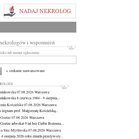
 nekrologów i wspomnień
wisko lub numer ogłoszenia:
+ szukanie zaawansowane
KROLOGI
ułakowska
07.08.2026
Warszawa
ułakowska 8 czerwca 1984 - 9 sierpnia...
zata Kościelska
07.08.2026
Warszawa
m żegnam prof. Małgorzatę Kościelską...
 Goetze
07.08.2026
Warszawa
 Goetze adwokat 9 lat bez Ciebie Bożenna...
a Stec-Myśliwska
07.08.2026
Warszawa
 4 sierpnia 2026 roku zmarła przeżywszy...