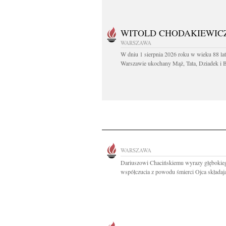
WITOLD CHODAKIEWIC
WARSZAWA
W dniu 1 sierpnia 2026 roku w wieku 88 la
Warszawie ukochany Mąż, Tata, Dziadek i Br
WARSZAWA
Dariuszowi Chacińskiemu wyrazy głębokie
współczucia z powodu śmierci Ojca składają