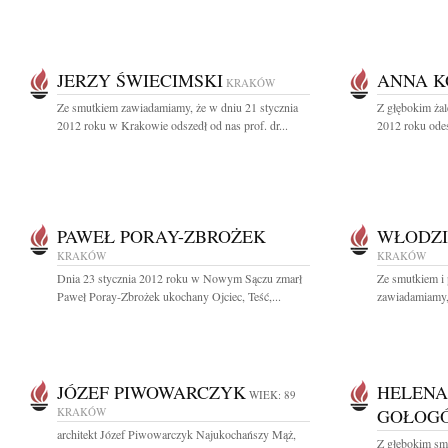
JERZY ŚWIECIMSKI
ANNA 
KRAKÓW
Ze smutkiem zawiadamiamy, że w dniu 21 stycznia
Z głębokim żal
2012 roku w Krakowie odszedł od nas prof. dr...
2012 roku odes
PAWEŁ PORAY-ZBROŻEK
WŁODZI
KRAKÓW
KRAKÓW
Dnia 23 stycznia 2012 roku w Nowym Sączu zmarł
Ze smutkiem i 
Paweł Poray-Zbrożek ukochany Ojciec, Teść,...
zawiadamiamy, 
JÓZEF PIWOWARCZYK
HELENA
WIEK: 89
KRAKÓW
GOŁOG
architekt Józef Piwowarczyk Najukochańszy Mąż,
Z głębokim sm