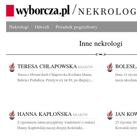
Nekrologi
Odeszli
Poradnik pogrzebowy
Inne nekrologi
TERESA CHŁAPOWSKA
BOLESŁ
KRAKÓW
Teresa z Morawskich Chłapowska Kochana Mama,
Dnia 14 styczn
Babcia i Prababcia. Przeżywszy lat 89, po długiej i...
nasza ukochana
HANNA KAPŁOŃSKA
JAN KO
KRAKÓW
Z ogromnym żalem przyjęliśmy wiadomość o śmierci
25 stycznia 20
Hanny Kapłońskiej naszej drogiej Koleżanki,...
Kowalski inżyn