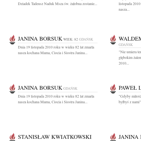
Dziadek Tadeusz Naduk Msza św. żałobna zostanie...
listopada 2010
nasza...
JANINA BORSUK
WALDEM
WIEK: 82
GDAŃSK
GDAŃSK
Dnia 19 listopada 2010 roku w wieku 82 lat zmarła
"Nie umiera te
nasza kochana Mama, Ciocia i Siostra Janina...
głębokim żalem
2010...
JANINA BORSUK
PAWEŁ 
GDAŃSK
Dnia 19 listopada 2010 roku w wieku 82 lat zmarła
"Gdyby miłość 
nasza kochana Mama, Ciocia i Siostra Janina...
byłbyś z nami"
STANISŁAW KWIATKOWSKI
JANINA