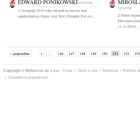
EDWARD PONIKOWSKI
MIROSŁ
GDAŃSK
GDAŃSK
12 listopada 2010 roku odszedł na zawsze mój
Z bólem żegna
najukochańszy Ojciec oraz Teść i Dziadek Por. rez....
Mirosława Dem
11.11.2010)...
« poprzednie
1
...
146
147
148
149
150
151
152
153
następne »
Copyright © Wyborcza sp. z o.o.
O nas
Staże u nas
Reklama
Polityka 
Ustawienia prywatności