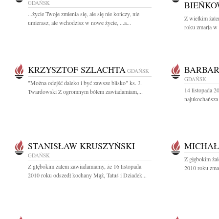
GDAŃSK
BIEŃKO
...życie Twoje zmienia się, ale się nie kończy, nie
Z wielkim żal
umierasz, ale wchodzisz w nowe życie, ...a...
roku zmarła w 
KRZYSZTOF SZLACHTA
BARBA
GDAŃSK
GDAŃSK
"Można odejść daleko i być zawsze blisko" ks. J.
14 listopada 2
Twardowski Z ogromnym bólem zawiadamiam,...
najukochańsza 
STANISŁAW KRUSZYŃSKI
MICHAŁ
GDAŃSK
Z głębokim żal
Z głębokim żalem zawiadamiamy, że 16 listopada
2010 roku zmarł
2010 roku odszedł kochany Mąż, Tatuś i Dziadek...