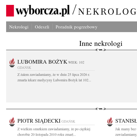
Nekrologi
Odeszli
Poradnik pogrzebowy
Inne nekrologi
LUBOMIRA BOŻYK
WIEK: 102
GDAŃSK
Z żalem zawiadamiamy, że w dniu 25 lipca 2026 r.
zmarła lekarz medycyny Lubomira Bożyk lat 102...
PIOTR SIĄDECKI
STANIS
GDAŃSK
Z wielkim smutkiem zawiadamiamy, że po ciężkiej
Jak mamy bez 
chorobie 20 listopada 2010 roku zmarł...
zawiadamiamy, 