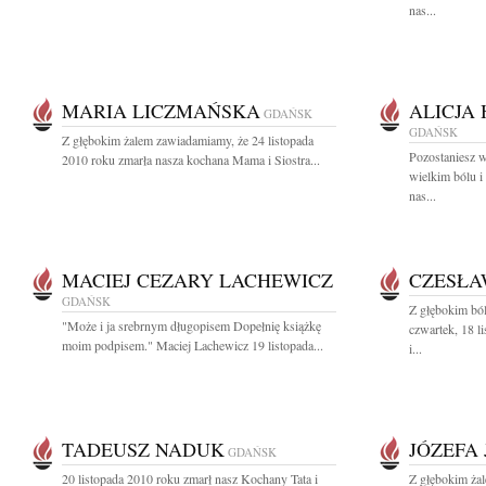
nas...
MARIA LICZMAŃSKA
ALICJA
GDAŃSK
GDAŃSK
Z głębokim żalem zawiadamiamy, że 24 listopada
Pozostaniesz 
2010 roku zmarła nasza kochana Mama i Siostra...
wielkim bólu i
nas...
MACIEJ CEZARY LACHEWICZ
CZESŁA
GDAŃSK
Z głębokim ból
"Może i ja srebrnym długopisem Dopełnię książkę
czwartek, 18 l
moim podpisem." Maciej Lachewicz 19 listopada...
i...
TADEUSZ NADUK
JÓZEFA
GDAŃSK
20 listopada 2010 roku zmarł nasz Kochany Tata i
Z głębokim ża