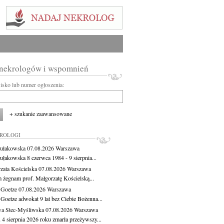
 nekrologów i wspomnień
wisko lub numer ogłoszenia:
+ szukanie zaawansowane
KROLOGI
ułakowska
07.08.2026
Warszawa
ułakowska 8 czerwca 1984 - 9 sierpnia...
zata Kościelska
07.08.2026
Warszawa
m żegnam prof. Małgorzatę Kościelską...
 Goetze
07.08.2026
Warszawa
 Goetze adwokat 9 lat bez Ciebie Bożenna...
a Stec-Myśliwska
07.08.2026
Warszawa
 4 sierpnia 2026 roku zmarła przeżywszy...