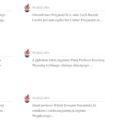
WARSZAWA
iego
Odszedł nasz Przyjaciel dr n. med. Lech Baczuk
ą...
Leszku jest nam ciężko bez Ciebie! Przyjaciele ze...
WARSZAWA
n.
Z głębokim żalem żegnamy Panią Profesor Krystynę
o
Wysocką wybitnego chirurga dziecięcego,...
WARSZAWA
iej
Zmarł profesor Witold Dowgint-Nieciuński Ze
e...
smutkiem i serdeczną pamięcią żegnam
Wyjątkowego...