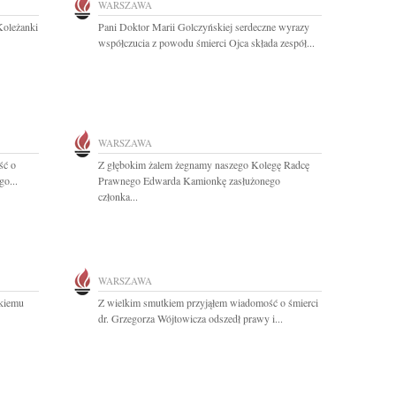
WARSZAWA
Koleżanki
Pani Doktor Marii Golczyńskiej serdeczne wyrazy
współczucia z powodu śmierci Ojca składa zespół...
WARSZAWA
ść o
Z głębokim żalem żegnamy naszego Kolegę Radcę
go...
Prawnego Edwarda Kamionkę zasłużonego
członka...
WARSZAWA
kiemu
Z wielkim smutkiem przyjąłem wiadomość o śmierci
dr. Grzegorza Wójtowicza odszedł prawy i...