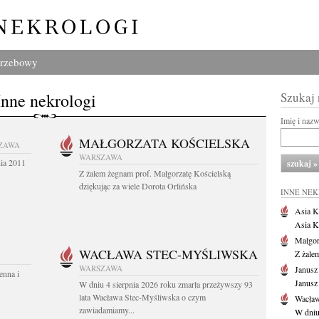
grzebowy
Inne nekrologi
Szukaj
Imię i naz
MAŁGORZATA KOŚCIELSKA
ZAWA
WARSZAWA
nia 2011
Z żalem żegnam prof. Małgorzatę Kościelską
dziękując za wiele Dorota Orlińska
INNE NE
Asia K
Asia K
Małgor
WACŁAWA STEC-MYŚLIWSKA
Z żale
WARSZAWA
Janusz
enna i
Janusz
W dniu 4 sierpnia 2026 roku zmarła przeżywszy 93
lata Wacława Stec-Myśliwska o czym
Wacław
zawiadamiamy...
W dniu