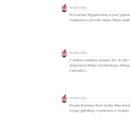
WARSZAWA
Dr Grażynie Wyględowskiej wyrazy głębok
współczucia z powodu śmierci Mamy składaj
WARSZAWA
Z wielkim smutkiem żegnamy doc. dr. hab. 
medycznych Marka Gawdzińskiego dobreg
Człowieka i...
WARSZAWA
Drogiej Koleżance Ewie Symko-Marczewsk
wyrazy głębokiego współczucia w związku z