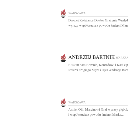
WARSZAWA
Drogiej Koleżance Doktor Grażynie Wyglę
wyrazy współczucia z powodu śmierci Mam
ANDRZEJ BARTNIK
WARSZ
Bliskim nam Bożenie, Konradowi i Kasi z
śmierci drogiego Męża i Ojca Andrzeja Bartn
WARSZAWA
Annie, Oli i Marcinowi Graf wyrazy głębok
i współczucia z powodu śmierci Marka...