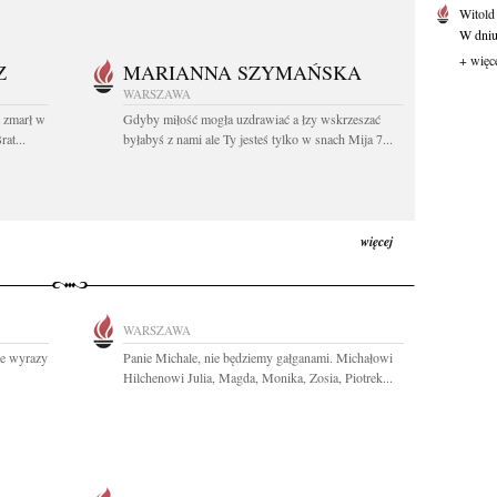
Witold
W dniu 
+ więc
Z
MARIANNA SZYMAŃSKA
WARSZAWA
t zmarł w
Gdyby miłość mogła uzdrawiać a łzy wskrzeszać
at...
byłabyś z nami ale Ty jesteś tylko w snach Mija 7...
więcej
WARSZAWA
re wyrazy
Panie Michale, nie będziemy gałganami. Michałowi
Hilchenowi Julia, Magda, Monika, Zosia, Piotrek...