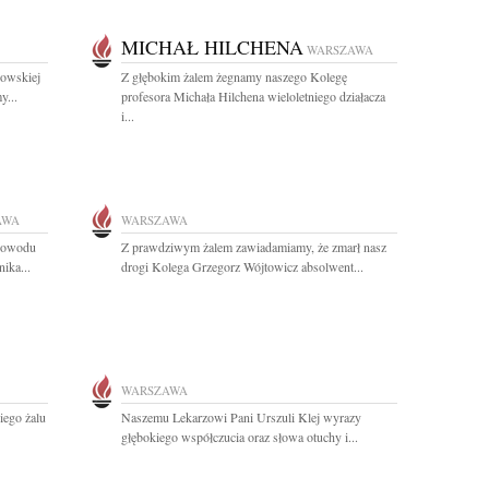
MICHAŁ HILCHENA
WARSZAWA
dowskiej
Z głębokim żalem żegnamy naszego Kolegę
y...
profesora Michała Hilchena wieloletniego działacza
i...
AWA
WARSZAWA
 powodu
Z prawdziwym żalem zawiadamiamy, że zmarł nasz
ika...
drogi Kolega Grzegorz Wójtowicz absolwent...
WARSZAWA
iego żalu
Naszemu Lekarzowi Pani Urszuli Klej wyrazy
głębokiego współczucia oraz słowa otuchy i...