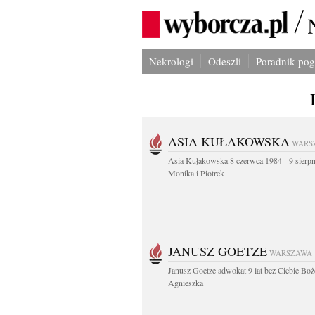
Nekrologi
Odeszli
Poradnik po
ASIA KUŁAKOWSKA
WARS
Asia Kułakowska 8 czerwca 1984 - 9 sierp
Monika i Piotrek
JANUSZ GOETZE
WARSZAWA
Janusz Goetze adwokat 9 lat bez Ciebie Boż
Agnieszka