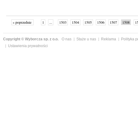
« poprzednie
1
...
1503
1504
1505
1506
1507
1508
1
...
1526
następne »
Copyright © Wyborcza sp. z o.o.
O nas
Staże u nas
Reklama
Polityka 
Ustawienia prywatności