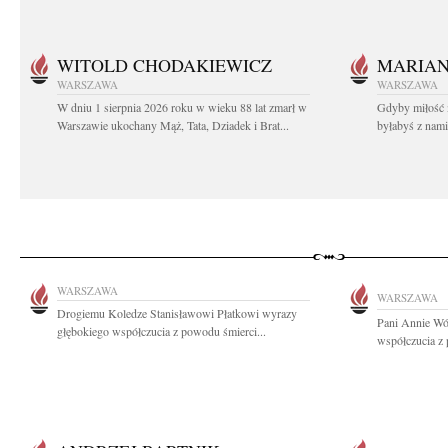
WITOLD CHODAKIEWICZ
MARIA
WARSZAWA
WARSZAWA
W dniu 1 sierpnia 2026 roku w wieku 88 lat zmarł w
Gdyby miłość 
Warszawie ukochany Mąż, Tata, Dziadek i Brat...
byłabyś z nami 
WARSZAWA
WARSZAWA
Drogiemu Koledze Stanisławowi Płatkowi wyrazy
Pani Annie Wó
głębokiego współczucia z powodu śmierci...
współczucia z 