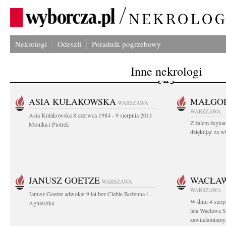
Nekrologi
Odeszli
Poradnik pogrzebowy
Inne nekrologi
ASIA KUŁAKOWSKA
MAŁGOR
WARSZAWA
WARSZAWA
Asia Kułakowska 8 czerwca 1984 - 9 sierpnia 2011
Z żalem żegnam
Monika i Piotrek
dziękując za w
JANUSZ GOETZE
WACŁAW
WARSZAWA
WARSZAWA
Janusz Goetze adwokat 9 lat bez Ciebie Bożenna i
W dniu 4 sier
Agnieszka
lata Wacława 
zawiadamiamy.