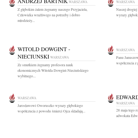
ANDRZEJ BARTNIK
WARSZAWA
WARSZAWA
Z głębokim żalem żegnamy naszego Przyjaciela,
Naszej drogiej
Człowieka wrażliwego na potrzeby i dobro
wyrazy głębok
młodzieży...
WITOLD DOWGINT -
WARSZAWA
NIECIUNSKI
WARSZAWA
Panu Januszow
współczucia z
Ze smutkiem żegnamy profesora nauk
ekonomicznych Witolda Dowgint-Nieciuńskiego
wybitnego...
EDWARD
WARSZAWA
WARSZAWA
Jarosławowi Oworuszko wyrazy głębokiego
28 maja tego r
współczucia z powodu śmierci Ojca składają...
adwokata Edwa