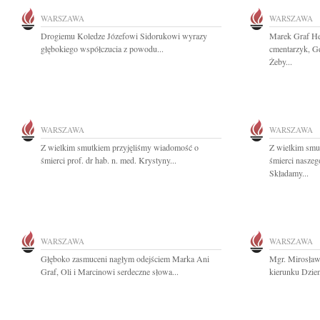
WARSZAWA
WARSZAWA
Drogiemu Koledze Józefowi Sidorukowi wyrazy
Marek Graf He,
głębokiego współczucia z powodu...
cmentarzyk, Gd
Żeby...
WARSZAWA
WARSZAWA
Z wielkim smutkiem przyjęliśmy wiadomość o
Z wielkim smu
śmierci prof. dr hab. n. med. Krystyny...
śmierci naszeg
Składamy...
WARSZAWA
WARSZAWA
Głęboko zasmuceni nagłym odejściem Marka Ani
Mgr. Mirosła
Graf, Oli i Marcinowi serdeczne słowa...
kierunku Dzien