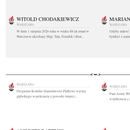
WITOLD CHODAKIEWICZ
MARIA
WARSZAWA
WARSZAWA
W dniu 1 sierpnia 2026 roku w wieku 88 lat zmarł w
Gdyby miłość 
Warszawie ukochany Mąż, Tata, Dziadek i Brat...
byłabyś z nami 
WARSZAWA
WARSZAWA
Drogiemu Koledze Stanisławowi Płatkowi wyrazy
Pani Annie Wó
głębokiego współczucia z powodu śmierci...
współczucia z 