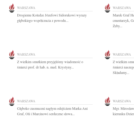
WARSZAWA
WARSZAWA
Drogiemu Koledze Józefowi Sidorukowi wyrazy
Marek Graf He,
głębokiego współczucia z powodu...
cmentarzyk, Gd
Żeby...
WARSZAWA
WARSZAWA
Z wielkim smutkiem przyjęliśmy wiadomość o
Z wielkim smu
śmierci prof. dr hab. n. med. Krystyny...
śmierci naszeg
Składamy...
WARSZAWA
WARSZAWA
Głęboko zasmuceni nagłym odejściem Marka Ani
Mgr. Mirosła
Graf, Oli i Marcinowi serdeczne słowa...
kierunku Dzien