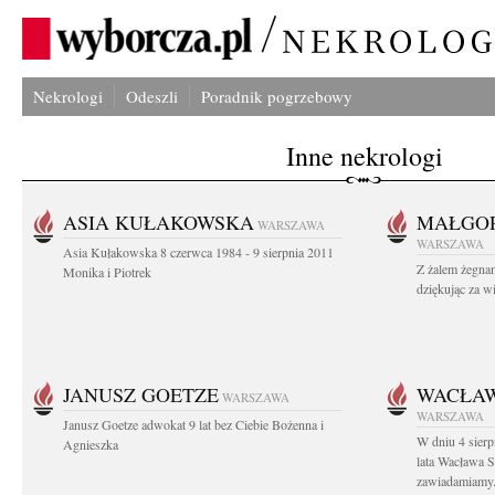
Nekrologi
Odeszli
Poradnik pogrzebowy
Inne nekrologi
ASIA KUŁAKOWSKA
MAŁGOR
WARSZAWA
WARSZAWA
Asia Kułakowska 8 czerwca 1984 - 9 sierpnia 2011
Z żalem żegnam
Monika i Piotrek
dziękując za w
JANUSZ GOETZE
WACŁAW
WARSZAWA
WARSZAWA
Janusz Goetze adwokat 9 lat bez Ciebie Bożenna i
W dniu 4 sier
Agnieszka
lata Wacława 
zawiadamiamy.