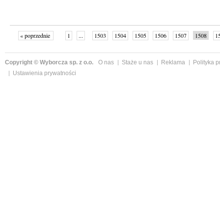
« poprzednie
1
...
1503
1504
1505
1506
1507
1508
1
...
1526
następne »
Copyright © Wyborcza sp. z o.o.
O nas
Staże u nas
Reklama
Polityka 
Ustawienia prywatności