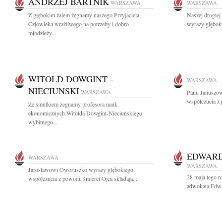
ANDRZEJ BARTNIK
WARSZAWA
WARSZAWA
Z głębokim żalem żegnamy naszego Przyjaciela,
Naszej drogiej
Człowieka wrażliwego na potrzeby i dobro
wyrazy głębok
młodzieży...
WITOLD DOWGINT -
WARSZAWA
NIECIUNSKI
WARSZAWA
Panu Januszow
współczucia z
Ze smutkiem żegnamy profesora nauk
ekonomicznych Witolda Dowgint-Nieciuńskiego
wybitnego...
EDWARD
WARSZAWA
WARSZAWA
Jarosławowi Oworuszko wyrazy głębokiego
28 maja tego r
współczucia z powodu śmierci Ojca składają...
adwokata Edwa