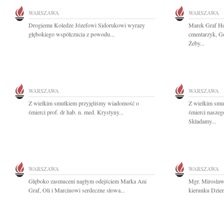
WARSZAWA
WARSZAWA
Drogiemu Koledze Józefowi Sidorukowi wyrazy
Marek Graf He,
głębokiego współczucia z powodu...
cmentarzyk, Gd
Żeby...
WARSZAWA
WARSZAWA
Z wielkim smutkiem przyjęliśmy wiadomość o
Z wielkim smu
śmierci prof. dr hab. n. med. Krystyny...
śmierci naszeg
Składamy...
WARSZAWA
WARSZAWA
Głęboko zasmuceni nagłym odejściem Marka Ani
Mgr. Mirosła
Graf, Oli i Marcinowi serdeczne słowa...
kierunku Dzien