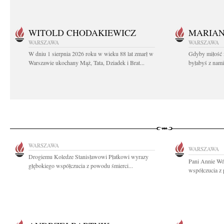
WITOLD CHODAKIEWICZ
MARIA
WARSZAWA
WARSZAWA
W dniu 1 sierpnia 2026 roku w wieku 88 lat zmarł w
Gdyby miłość 
Warszawie ukochany Mąż, Tata, Dziadek i Brat...
byłabyś z nami 
WARSZAWA
WARSZAWA
Drogiemu Koledze Stanisławowi Płatkowi wyrazy
Pani Annie Wó
głębokiego współczucia z powodu śmierci...
współczucia z 