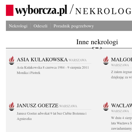
Nekrologi
Odeszli
Poradnik pogrzebowy
Inne nekrologi
ASIA KUŁAKOWSKA
MAŁGOR
WARSZAWA
WARSZAWA
Asia Kułakowska 8 czerwca 1984 - 9 sierpnia 2011
Z żalem żegnam
Monika i Piotrek
dziękując za w
JANUSZ GOETZE
WACŁAW
WARSZAWA
WARSZAWA
Janusz Goetze adwokat 9 lat bez Ciebie Bożenna i
W dniu 4 sier
Agnieszka
lata Wacława 
zawiadamiamy.