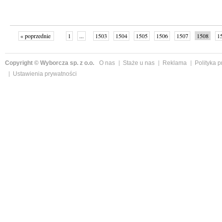
« poprzednie
1
...
1503
1504
1505
1506
1507
1508
1
...
1526
następne »
Copyright © Wyborcza sp. z o.o.
O nas
Staże u nas
Reklama
Polityka 
Ustawienia prywatności