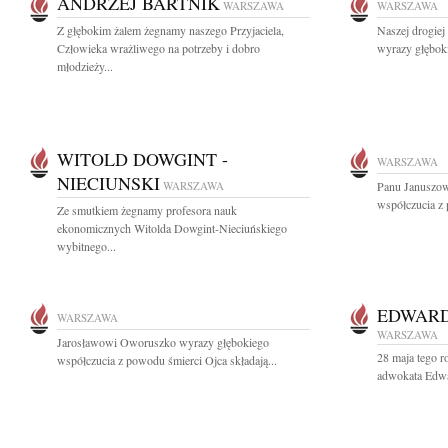
ANDRZEJ BARTNIK
WARSZAWA
WARSZAWA
Z głębokim żalem żegnamy naszego Przyjaciela,
Naszej drogiej
Człowieka wrażliwego na potrzeby i dobro
wyrazy głębok
młodzieży...
WITOLD DOWGINT -
WARSZAWA
NIECIUNSKI
WARSZAWA
Panu Januszow
współczucia z
Ze smutkiem żegnamy profesora nauk
ekonomicznych Witolda Dowgint-Nieciuńskiego
wybitnego...
EDWARD
WARSZAWA
WARSZAWA
Jarosławowi Oworuszko wyrazy głębokiego
28 maja tego r
współczucia z powodu śmierci Ojca składają...
adwokata Edwa