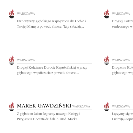
WARSZAWA
WARSZAWA
Ewo wyrazy głębokiego współczucia dla Ciebie i
Drogiej Koleż
Twojej Mamy z powodu śmierci Taty składają...
serdecznego ws
WARSZAWA
WARSZAWA
Drogiej Koleżance Dorocie Kapuścińskiej wyrazy
Drogiemu Kol
głębokiego współczucia z powodu śmierci...
głębokiego wsp
MAREK GAWDZIŃSKI
WARSZAWA
WARSZAWA
Z głębokim żalem żegnamy naszego Kolegę i
Łączymy się w
Przyjaciela Docenta dr. hab. n. med. Marka...
Ludmiłą Stopiń