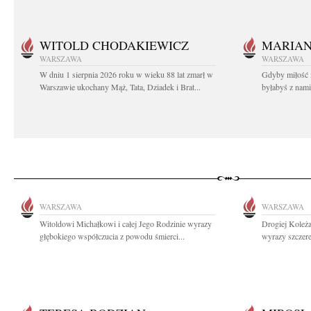
WITOLD CHODAKIEWICZ
MARIA
WARSZAWA
WARSZAWA
W dniu 1 sierpnia 2026 roku w wieku 88 lat zmarł w
Gdyby miłość 
Warszawie ukochany Mąż, Tata, Dziadek i Brat...
byłabyś z nami 
WARSZAWA
WARSZAWA
Witoldowi Michałkowi i całej Jego Rodzinie wyrazy
Drogiej Koleż
głębokiego współczucia z powodu śmierci...
wyrazy szczer