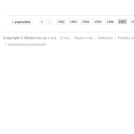
« poprzednie
1
...
1502
1503
1504
1505
1506
1507
1
...
1526
następne »
Copyright © Wyborcza sp. z o.o.
O nas
Staże u nas
Reklama
Polityka 
Ustawienia prywatności