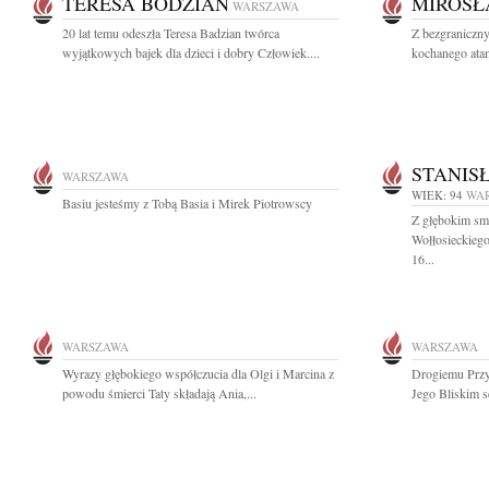
TERESA BODZIAN
MIROSŁ
WARSZAWA
20 lat temu odeszła Teresa Badzian twórca
Z bezgraniczn
wyjątkowych bajek dla dzieci i dobry Człowiek....
kochanego atam
STANIS
WARSZAWA
WIEK: 94
WA
Basiu jesteśmy z Tobą Basia i Mirek Piotrowscy
Z głębokim sm
Wołłosieckiego
16...
WARSZAWA
WARSZAWA
Wyrazy głębokiego współczucia dla Olgi i Marcina z
Drogiemu Przy
powodu śmierci Taty składają Ania,...
Jego Bliskim s