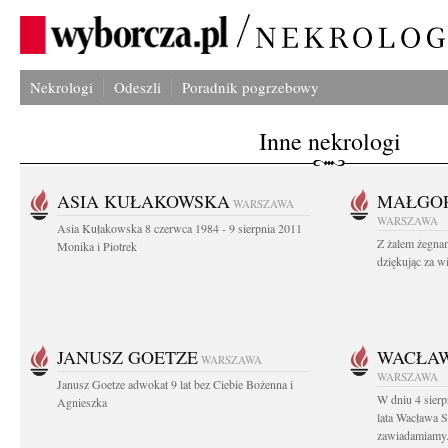
Nekrologi
Odeszli
Poradnik pogrzebowy
Inne nekrologi
ASIA KUŁAKOWSKA
MAŁGOR
WARSZAWA
WARSZAWA
Asia Kułakowska 8 czerwca 1984 - 9 sierpnia 2011
Z żalem żegnam
Monika i Piotrek
dziękując za w
JANUSZ GOETZE
WACŁAW
WARSZAWA
WARSZAWA
Janusz Goetze adwokat 9 lat bez Ciebie Bożenna i
W dniu 4 sier
Agnieszka
lata Wacława 
zawiadamiamy.