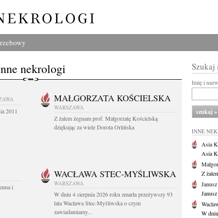
grzebowy
Inne nekrologi
Szukaj
Imię i naz
MAŁGORZATA KOŚCIELSKA
ZAWA
WARSZAWA
nia 2011
Z żalem żegnam prof. Małgorzatę Kościelską
dziękując za wiele Dorota Orlińska
INNE NE
Asia K
Asia K
Małgor
WACŁAWA STEC-MYŚLIWSKA
Z żale
WARSZAWA
Janusz
enna i
Janusz
W dniu 4 sierpnia 2026 roku zmarła przeżywszy 93
lata Wacława Stec-Myśliwska o czym
Wacław
zawiadamiamy...
W dniu