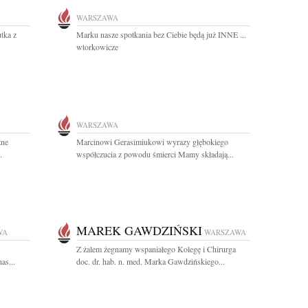
WARSZAWA
tka z
Marku nasze spotkania bez Ciebie będą już INNE ...
wtorkowicze
WARSZAWA
zne
Marcinowi Gerasimiukowi wyrazy głębokiego
.
współczucia z powodu śmierci Mamy składają...
MAREK GAWDZIŃSKI
WA
WARSZAWA
Z żalem żegnamy wspaniałego Kolegę i Chirurga
as...
doc. dr. hab. n. med. Marka Gawdzińskiego...