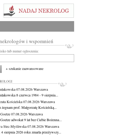
 nekrologów i wspomnień
wisko lub numer ogłoszenia:
+ szukanie zaawansowane
KROLOGI
ułakowska
07.08.2026
Warszawa
ułakowska 8 czerwca 1984 - 9 sierpnia...
zata Kościelska
07.08.2026
Warszawa
m żegnam prof. Małgorzatę Kościelską...
 Goetze
07.08.2026
Warszawa
 Goetze adwokat 9 lat bez Ciebie Bożenna...
a Stec-Myśliwska
07.08.2026
Warszawa
 4 sierpnia 2026 roku zmarła przeżywszy...