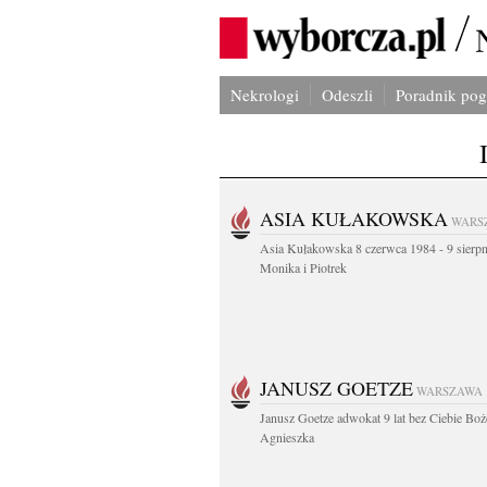
Nekrologi
Odeszli
Poradnik po
ASIA KUŁAKOWSKA
WARS
Asia Kułakowska 8 czerwca 1984 - 9 sierp
Monika i Piotrek
JANUSZ GOETZE
WARSZAWA
Janusz Goetze adwokat 9 lat bez Ciebie Boż
Agnieszka