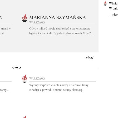
Witold
W dniu 
+ więc
Z
MARIANNA SZYMAŃSKA
WARSZAWA
t zmarł w
Gdyby miłość mogła uzdrawiać a łzy wskrzeszać
at...
byłabyś z nami ale Ty jesteś tylko w snach Mija 7...
więcej
WARSZAWA
Wyrazy współczucia dla naszej Koleżanki Ireny
Mamy...
Knedler z powodu śmierci Mamy składają...