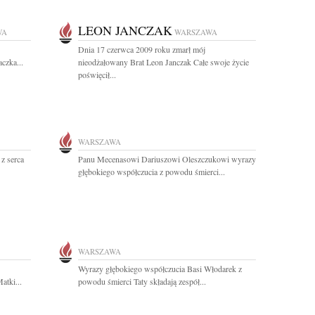
LEON JANCZAK
WA
WARSZAWA
Dnia 17 czerwca 2009 roku zmarł mój
czka...
nieodżałowany Brat Leon Janczak Całe swoje życie
poświęcił...
WARSZAWA
z serca
Panu Mecenasowi Dariuszowi Oleszczukowi wyrazy
głębokiego współczucia z powodu śmierci...
WARSZAWA
Wyrazy głębokiego współczucia Basi Włodarek z
atki...
powodu śmierci Taty składają zespół...