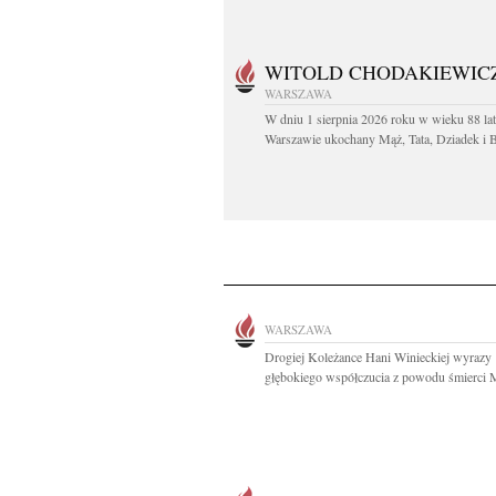
WITOLD CHODAKIEWIC
WARSZAWA
W dniu 1 sierpnia 2026 roku w wieku 88 la
Warszawie ukochany Mąż, Tata, Dziadek i Br
WARSZAWA
Drogiej Koleżance Hani Winieckiej wyrazy
głębokiego współczucia z powodu śmierci 