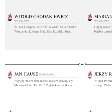
WITOLD CHODAKIEWICZ
MARIA
WARSZAWA
WARSZAWA
W dniu 1 sierpnia 2026 roku w wieku 88 lat zmarł w
Gdyby miłość 
Warszawie ukochany Mąż, Tata, Dziadek i Brat...
byłabyś z nami 
JAN HAUSE
JERZY 
WARSZAWA
Wzywaj mnie w dniu niedoli Ja cię wybawię, a ty
W dniu 19 cze
Mnie uwielbisz. Ps. 50,15 Z głębokim smutkiem...
szeregu Chóru 