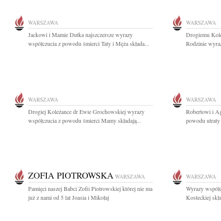
WARSZAWA
WARSZAWA
Jackowi i Mamie Dutka najszczersze wyrazy
Drogiemu Kole
współczucia z powodu śmierci Taty i Męża składa...
Rodzinie wyraz
WARSZAWA
WARSZAWA
Drogiej Koleżance dr Ewie Grochowskiej wyrazy
Robertowi i A
współczucia z powodu śmierci Mamy składają...
powodu utraty O
ZOFIA PIOTROWSKA
WARSZAWA
WARSZAWA
Pamięci naszej Babci Zofii Piotrowskiej której nie ma
Wyrazy współc
już z nami od 5 lat Joasia i Mikołaj
Kosteckiej skła