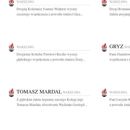
WARSZAWA
WARSZAWA
Drogiej Koleżance Joannie Wojterze wyrazy
Drogi Romanie 
szczerego współczucia z powodu śmierci Ojca...
Jadziu przyjmij
GRYZ
WARSZAWA
WA
Drogiemu Koledze Pawłowi Reszke wyrazy
Panu Danielow
głębokiego współczucia z powodu śmierci Żony...
współczucia i ż
TOMASZ MARDAL
WARSZAWA
WARSZAWA
Z głębokim żalem żegnamy naszego Kolegę mgr.
Pani Lucynie K
Tomasza Mardala Absolwenta Wydziału Geologii...
z powodu śmier