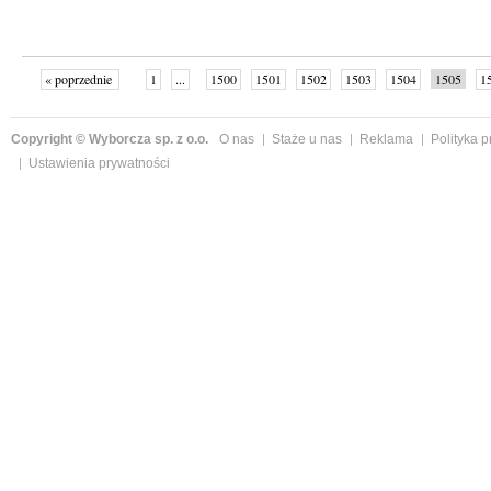
« poprzednie
1
...
1500
1501
1502
1503
1504
1505
1
...
1526
następne »
Copyright © Wyborcza sp. z o.o.
O nas
Staże u nas
Reklama
Polityka 
Ustawienia prywatności