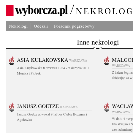
Nekrologi
Odeszli
Poradnik pogrzebowy
Inne nekrologi
ASIA KUŁAKOWSKA
MAŁGOR
WARSZAWA
WARSZAWA
Asia Kułakowska 8 czerwca 1984 - 9 sierpnia 2011
Z żalem żegnam
Monika i Piotrek
dziękując za w
JANUSZ GOETZE
WACŁAW
WARSZAWA
WARSZAWA
Janusz Goetze adwokat 9 lat bez Ciebie Bożenna i
W dniu 4 sier
Agnieszka
lata Wacława 
zawiadamiamy.