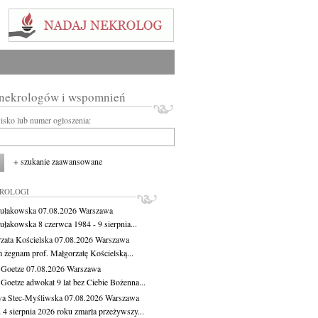
 nekrologów i wspomnień
wisko lub numer ogłoszenia:
+ szukanie zaawansowane
KROLOGI
ułakowska
07.08.2026
Warszawa
ułakowska 8 czerwca 1984 - 9 sierpnia...
zata Kościelska
07.08.2026
Warszawa
m żegnam prof. Małgorzatę Kościelską...
 Goetze
07.08.2026
Warszawa
 Goetze adwokat 9 lat bez Ciebie Bożenna...
a Stec-Myśliwska
07.08.2026
Warszawa
 4 sierpnia 2026 roku zmarła przeżywszy...