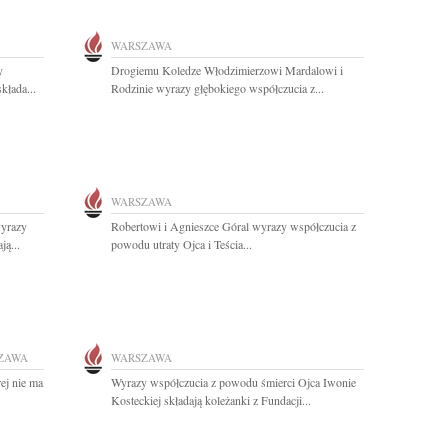
WARSZAWA
y
Drogiemu Koledze Włodzimierzowi Mardalowi i
kłada...
Rodzinie wyrazy głębokiego współczucia z...
WARSZAWA
wyrazy
Robertowi i Agnieszce Góral wyrazy współczucia z
ą...
powodu utraty Ojca i Teścia...
ZAWA
WARSZAWA
rej nie ma
Wyrazy współczucia z powodu śmierci Ojca Iwonie
Kosteckiej składają koleżanki z Fundacji...