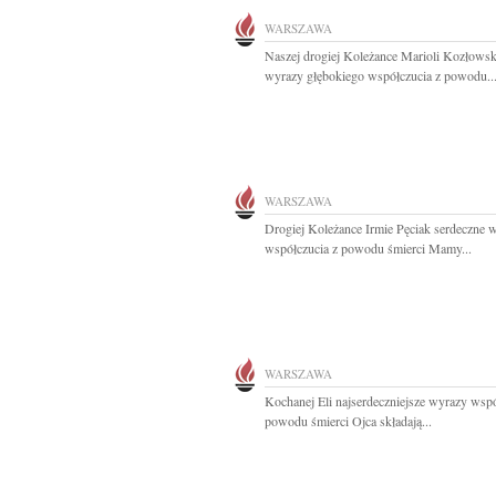
WARSZAWA
Naszej drogiej Koleżance Marioli Kozłowsk
wyrazy głębokiego współczucia z powodu..
WARSZAWA
Drogiej Koleżance Irmie Pęciak serdeczne 
współczucia z powodu śmierci Mamy...
WARSZAWA
Kochanej Eli najserdeczniejsze wyrazy wspó
powodu śmierci Ojca składają...