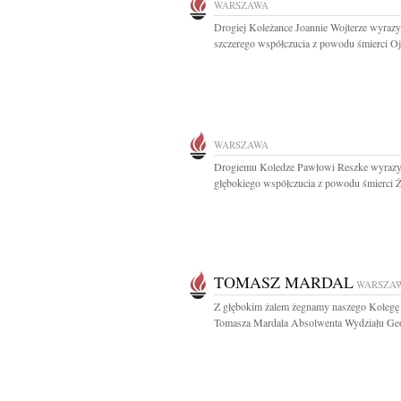
WARSZAWA
Drogiej Koleżance Joannie Wojterze wyrazy
szczerego współczucia z powodu śmierci Ojc
WARSZAWA
Drogiemu Koledze Pawłowi Reszke wyraz
głębokiego współczucia z powodu śmierci Ż
TOMASZ MARDAL
WARSZA
Z głębokim żalem żegnamy naszego Kolegę
Tomasza Mardala Absolwenta Wydziału Geol