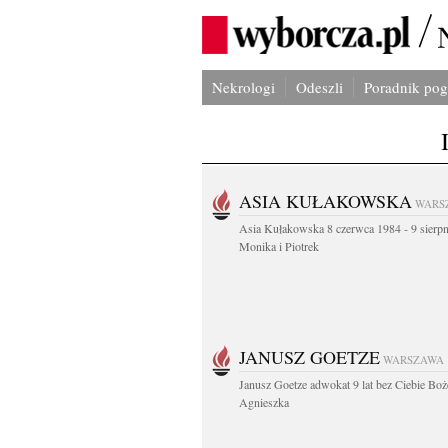
Nekrologi
Odeszli
Poradnik po
ASIA KUŁAKOWSKA
WARS
Asia Kułakowska 8 czerwca 1984 - 9 sierp
Monika i Piotrek
JANUSZ GOETZE
WARSZAWA
Janusz Goetze adwokat 9 lat bez Ciebie Boż
Agnieszka