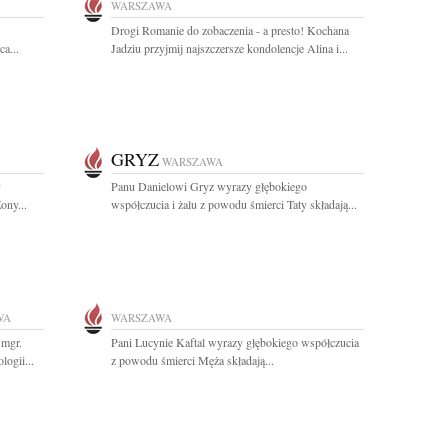
WARSZAWA
Drogi Romanie do zobaczenia - a presto! Kochana
a...
Jadziu przyjmij najszczersze kondolencje Alina i...
GRYZ
WARSZAWA
y
Panu Danielowi Gryz wyrazy głębokiego
ony...
współczucia i żalu z powodu śmierci Taty składają...
WA
WARSZAWA
 mgr.
Pani Lucynie Kaftal wyrazy głębokiego współczucia
ogii...
z powodu śmierci Męża składają...