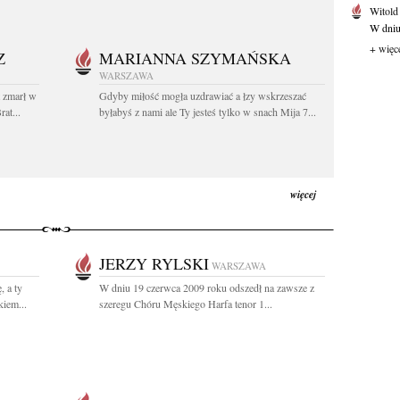
Witold
W dniu 
+ więc
Z
MARIANNA SZYMAŃSKA
WARSZAWA
t zmarł w
Gdyby miłość mogła uzdrawiać a łzy wskrzeszać
at...
byłabyś z nami ale Ty jesteś tylko w snach Mija 7...
więcej
JERZY RYLSKI
WARSZAWA
, a ty
W dniu 19 czerwca 2009 roku odszedł na zawsze z
kiem...
szeregu Chóru Męskiego Harfa tenor 1...