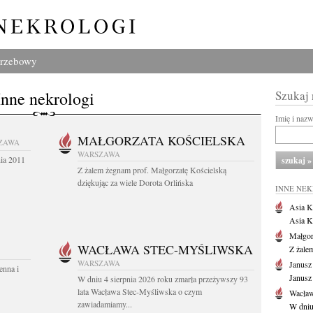
grzebowy
Inne nekrologi
Szukaj
Imię i naz
MAŁGORZATA KOŚCIELSKA
ZAWA
WARSZAWA
nia 2011
Z żalem żegnam prof. Małgorzatę Kościelską
dziękując za wiele Dorota Orlińska
INNE NE
Asia K
Asia K
Małgor
WACŁAWA STEC-MYŚLIWSKA
Z żale
WARSZAWA
Janusz
enna i
Janusz
W dniu 4 sierpnia 2026 roku zmarła przeżywszy 93
lata Wacława Stec-Myśliwska o czym
Wacław
zawiadamiamy...
W dniu