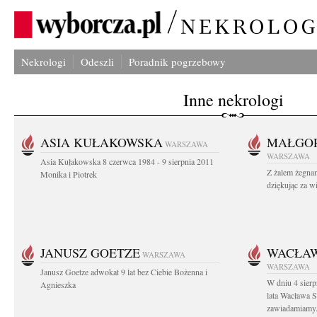
Nekrologi
Odeszli
Poradnik pogrzebowy
Inne nekrologi
ASIA KUŁAKOWSKA
MAŁGOR
WARSZAWA
WARSZAWA
Asia Kułakowska 8 czerwca 1984 - 9 sierpnia 2011
Z żalem żegnam
Monika i Piotrek
dziękując za w
JANUSZ GOETZE
WACŁAW
WARSZAWA
WARSZAWA
Janusz Goetze adwokat 9 lat bez Ciebie Bożenna i
W dniu 4 sier
Agnieszka
lata Wacława 
zawiadamiamy.