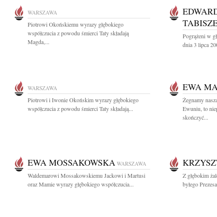
EDWARD
WARSZAWA
TABISZ
Piotrowi Okońskiemu wyrazy głębokiego
współczucia z powodu śmierci Taty składają
Pogrążeni w g
Magda,...
dnia 3 lipca 2
EWA M
WARSZAWA
Piotrowi i Iwonie Okońskim wyrazy głębokiego
Żegnamy nasz
współczucia z powodu śmierci Taty składają...
Ewuniu, to ni
skończyć...
EWA MOSSAKOWSKA
KRZYSZ
WARSZAWA
Waldemarowi Mossakowskiemu Jackowi i Martusi
Z głębokim ża
oraz Mamie wyrazy głębokiego współczucia...
byłego Prezesa