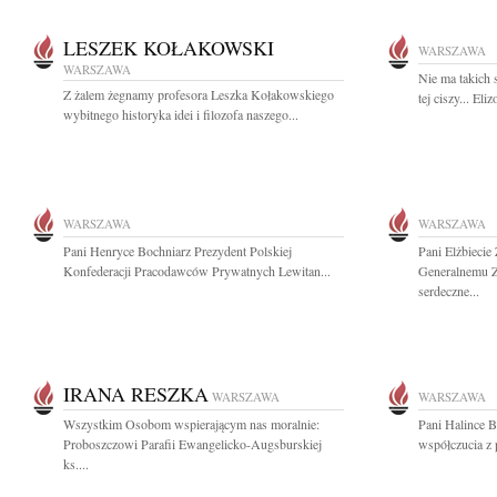
LESZEK KOŁAKOWSKI
WARSZAWA
WARSZAWA
Nie ma takich
Z żalem żegnamy profesora Leszka Kołakowskiego
tej ciszy... Eli
wybitnego historyka idei i filozofa naszego...
WARSZAWA
WARSZAWA
Pani Henryce Bochniarz Prezydent Polskiej
Pani Elżbieci
Konfederacji Pracodawców Prywatnych Lewitan...
Generalnemu Z
serdeczne...
IRANA RESZKA
WARSZAWA
WARSZAWA
Wszystkim Osobom wspierającym nas moralnie:
Pani Halince B
Proboszczowi Parafii Ewangelicko-Augsburskiej
współczucia z
ks....