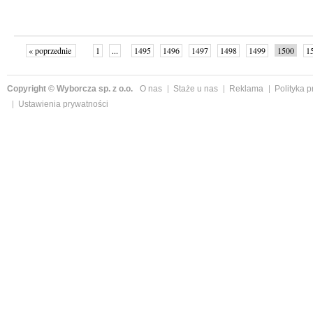
« poprzednie
1
...
1495
1496
1497
1498
1499
1500
1
...
1526
następne »
Copyright © Wyborcza sp. z o.o.
O nas
Staże u nas
Reklama
Polityka 
Ustawienia prywatności