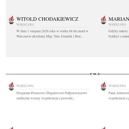
WITOLD CHODAKIEWICZ
MARIA
WARSZAWA
WARSZAWA
W dniu 1 sierpnia 2026 roku w wieku 88 lat zmarł w
Gdyby miłość 
Warszawie ukochany Mąż, Tata, Dziadek i Brat...
byłabyś z nami 
WARSZAWA
WARSZAWA
Drogiemu Prezesowi Zbigniewowi Pałtynowiczowi
Panu Arturowi
serdeczne wyrazy współczucia z powodu...
współczucia z 