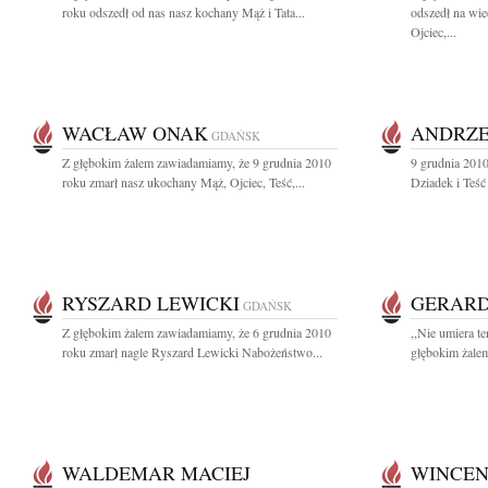
roku odszedł od nas nasz kochany Mąż i Tata...
odszedł na wi
Ojciec,...
WACŁAW ONAK
ANDRZE
GDAŃSK
Z głębokim żalem zawiadamiamy, że 9 grudnia 2010
9 grudnia 2010
roku zmarł nasz ukochany Mąż, Ojciec, Teść,...
Dziadek i Teść
RYSZARD LEWICKI
GERAR
GDAŃSK
Z głębokim żalem zawiadamiamy, że 6 grudnia 2010
,,Nie umiera t
roku zmarł nagle Ryszard Lewicki Nabożeństwo...
głębokim żalem
WALDEMAR MACIEJ
WINCEN