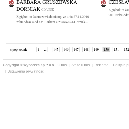
BARBARA GRUSZEWSKA
CZESŁA
DORNIAK
GDAŃSK
Z głębokim żal
2010 roku ods
Z głębokim żalem zawiadamiamy, że dnia 27.11.2010
i...
roku odeszła od nas Barbara Gruszewska-Dorniak...
« poprzednie
1
...
145
146
147
148
149
150
151
152
następne »
Copyright © Wyborcza sp. z o.o.
O nas
Staże u nas
Reklama
Polityka 
Ustawienia prywatności