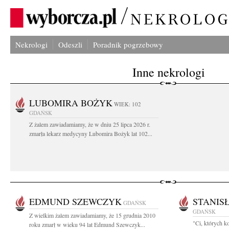
Nekrologi
Odeszli
Poradnik pogrzebowy
Inne nekrologi
LUBOMIRA BOŻYK
WIEK: 102
GDAŃSK
Z żalem zawiadamiamy, że w dniu 25 lipca 2026 r.
zmarła lekarz medycyny Lubomira Bożyk lat 102...
EDMUND SZEWCZYK
STANIS
GDAŃSK
GDAŃSK
Z wielkim żalem zawiadamiamy, że 15 grudnia 2010
"Ci, których k
roku zmarł w wieku 94 lat Edmund Szewczyk...