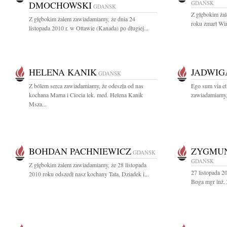
DMOCHOWSKI
GDAŃSK
GDAŃSK
Z głębokim ża
Z głębokim żalem zawiadamiamy, że dnia 24
roku zmarł Win
listopada 2010 r. w Ottawie (Kanada) po długiej...
HELENA KANIK
JADWIG
GDAŃSK
Z bólem serca zawiadamiamy, że odeszła od nas
Ego sum via et 
kochana Mama i Ciocia lek. med. Helena Kanik
zawiadamiamy, 
Msza...
BOHDAN PACHNIEWICZ
ZYGMUN
GDAŃSK
GDAŃSK
Z głębokim żalem zawiadamiamy, że 28 listopada
27 listopada 2
2010 roku odszedł nasz kochany Tata, Dziadek i...
Boga mgr inż.