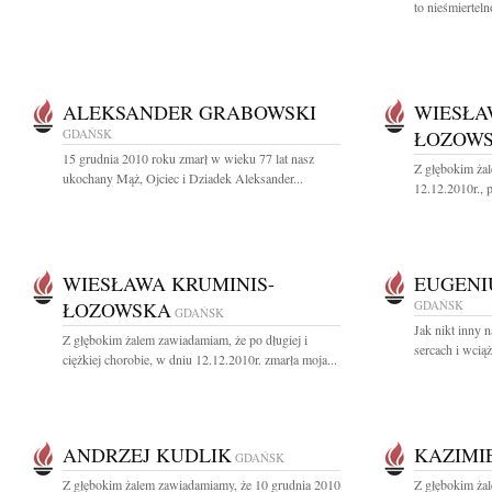
to nieśmierteln
ALEKSANDER GRABOWSKI
WIESŁA
GDAŃSK
ŁOZOW
15 grudnia 2010 roku zmarł w wieku 77 lat nasz
Z głębokim ża
ukochany Mąż, Ojciec i Dziadek Aleksander...
12.12.2010r., p
WIESŁAWA KRUMINIS-
EUGENI
ŁOZOWSKA
GDAŃSK
GDAŃSK
Jak nikt inny 
Z głębokim żalem zawiadamiam, że po długiej i
sercach i wciąż
ciężkiej chorobie, w dniu 12.12.2010r. zmarła moja...
ANDRZEJ KUDLIK
KAZIMI
GDAŃSK
Z głębokim żalem zawiadamiamy, że 10 grudnia 2010
Z głębokim ża