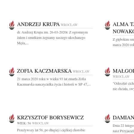
ANDRZEJ KRUPA
ALMA T
WROCŁAW
NOWAK
dr. Andrzej Krupa zm. 26-03-2020r. Z ogromnym
żalem i smutkiem żegnamy naszego ukochanego
Z głębokim sm
Męża,...
marca 2020 rok
ZOFIA KACZMARSKA
MAŁGO
WROCŁAW
WROCŁAW
21 marca 2020 roku w wieku 93 lat zmarła Zofia
"Odeszłaś cich
Kaczmarska nauczycielka życia i historii w SP 47,...
nie chciała, sw
KRZYSZTOF BORYSEWICZ
DAMIAN
WIEK: 56
WROCŁAW
Dnia 22 lutego
Przeżywszy lat 56, po długiej i ciężkiej chorobie
nasz Przyjacie