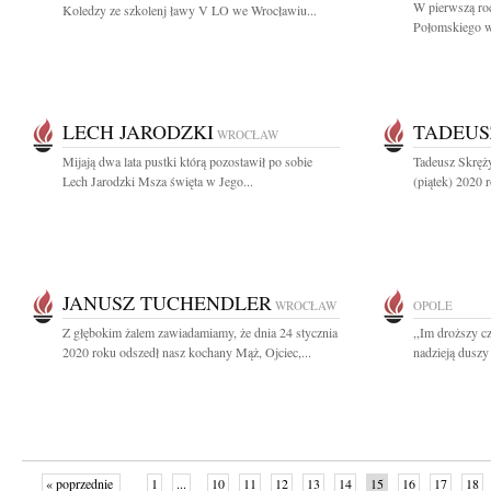
W pierwszą roc
Koledzy ze szkolenj ławy V LO we Wrocławiu...
Połomskiego w 
LECH JARODZKI
TADEUS
WROCŁAW
Mijają dwa lata pustki którą pozostawił po sobie
Tadeusz Skręży
Lech Jarodzki Msza święta w Jego...
(piątek) 2020 
JANUSZ TUCHENDLER
WROCŁAW
OPOLE
Z głębokim żalem zawiadamiamy, że dnia 24 stycznia
,,Im droższy c
2020 roku odszedł nasz kochany Mąż, Ojciec,...
nadzieją duszy
« poprzednie
1
...
10
11
12
13
14
15
16
17
18