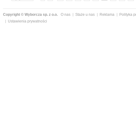
»
Copyright © Wyborcza sp. z o.o.
O nas
Staże u nas
Reklama
Polityka 
Ustawienia prywatności