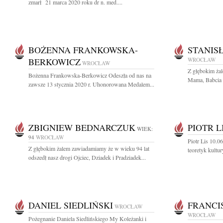
zmarł 21 marca 2020 roku dr n. med....
BOŻENNA FRANKOWSKA-
STANIS
BERKOWICZ
WROCŁAW
WROCŁAW
Z głębokim ża
Bożenna Frankowska-Berkowicz Odeszła od nas na
Mama, Babcia i
zawsze 13 stycznia 2020 r. Uhonorowana Medalem...
ZBIGNIEW BEDNARCZUK
PIOTR L
WIEK:
94
WROCŁAW
Piotr Lis 10.0
Z głębokim żalem zawiadamiamy że w wieku 94 lat
teoretyk kult
odszedł nasz drogi Ojciec, Dziadek i Pradziadek...
DANIEL SIEDLIŃSKI
FRANCI
WROCŁAW
WROCŁAW
Pożegnanie Daniela Siedlińskiego My Koleżanki i