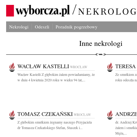
Nekrologi
Odeszli
Poradnik pogrzebowy
Inne nekrologi
WACŁAW KASTELLI
TERESA
WROCŁAW
Wacław Kastelli Z głębokim żalem powiadamiamy, że
Ze smutkiem z
w dniu 4 kwietnia 2020 roku w wieku 94 lat,...
roku odeszła n
TOMASZ CZEKAŃSKI
ANDRZE
WROCŁAW
Z głebokim smutkiem żegnamy naszego Przyjaciela
dr. Andrzej K
dr Tomasza Czekańskiego Stefan, Staszek i...
żalem i smutk
Męża,...