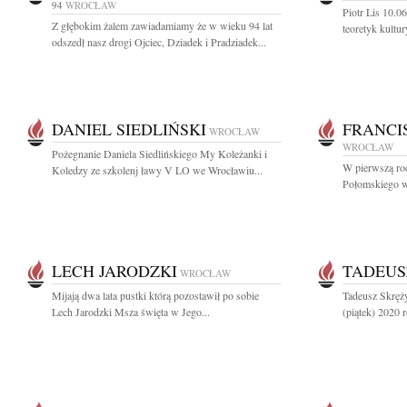
94
WROCŁAW
Piotr Lis 10.0
Z głębokim żalem zawiadamiamy że w wieku 94 lat
teoretyk kult
odszedł nasz drogi Ojciec, Dziadek i Pradziadek...
DANIEL SIEDLIŃSKI
FRANCI
WROCŁAW
WROCŁAW
Pożegnanie Daniela Siedlińskiego My Koleżanki i
W pierwszą roc
Koledzy ze szkolenj ławy V LO we Wrocławiu...
Połomskiego w 
LECH JARODZKI
TADEUS
WROCŁAW
Mijają dwa lata pustki którą pozostawił po sobie
Tadeusz Skręży
Lech Jarodzki Msza święta w Jego...
(piątek) 2020 