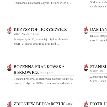
"Odeszłaś cich
Kaczmarska nauczycielka życia i historii w SP 47,...
nie chciała, sw
KRZYSZTOF BORYSEWICZ
DAMIAN
WIEK: 56
WROCŁAW
Dnia 22 lutego
Przeżywszy lat 56, po długiej i ciężkiej chorobie
nasz Przyjacie
zmarł 21 marca 2020 roku dr n. med....
BOŻENNA FRANKOWSKA-
STANIS
BERKOWICZ
WROCŁAW
WROCŁAW
Z głębokim ża
Bożenna Frankowska-Berkowicz Odeszła od nas na
Mama, Babcia i
zawsze 13 stycznia 2020 r. Uhonorowana Medalem...
ZBIGNIEW BEDNARCZUK
PIOTR L
WIEK: