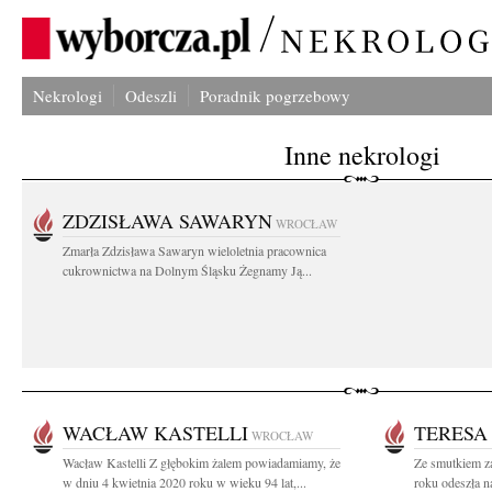
Nekrologi
Odeszli
Poradnik pogrzebowy
Inne nekrologi
ZDZISŁAWA SAWARYN
WROCŁAW
Zmarła Zdzisława Sawaryn wieloletnia pracownica
cukrownictwa na Dolnym Śląsku Żegnamy Ją...
WACŁAW KASTELLI
TERESA
WROCŁAW
Wacław Kastelli Z głębokim żalem powiadamiamy, że
Ze smutkiem z
w dniu 4 kwietnia 2020 roku w wieku 94 lat,...
roku odeszła n