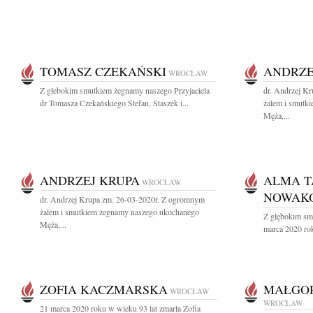
TOMASZ CZEKAŃSKI
ANDRZE
WROCŁAW
Z głebokim smutkiem żegnamy naszego Przyjaciela
dr. Andrzej K
dr Tomasza Czekańskiego Stefan, Staszek i...
żalem i smutk
Męża,...
ANDRZEJ KRUPA
ALMA T
WROCŁAW
NOWAK
dr. Andrzej Krupa zm. 26-03-2020r. Z ogromnym
żalem i smutkiem żegnamy naszego ukochanego
Z głębokim sm
Męża,...
marca 2020 rok
ZOFIA KACZMARSKA
MAŁGO
WROCŁAW
WROCŁAW
21 marca 2020 roku w wieku 93 lat zmarła Zofia