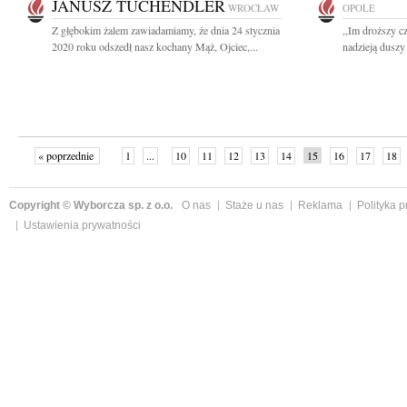
JANUSZ TUCHENDLER
WROCŁAW
OPOLE
Z głębokim żalem zawiadamiamy, że dnia 24 stycznia
,,Im droższy c
2020 roku odszedł nasz kochany Mąż, Ojciec,...
nadzieją duszy
« poprzednie
1
...
10
11
12
13
14
15
16
17
18
»
Copyright © Wyborcza sp. z o.o.
O nas
Staże u nas
Reklama
Polityka 
Ustawienia prywatności