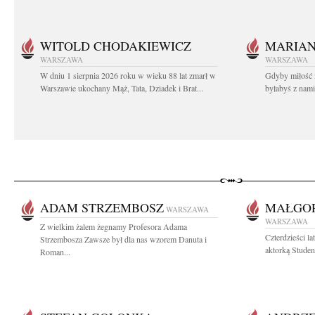
WITOLD CHODAKIEWICZ
MARIA
WARSZAWA
WARSZAWA
W dniu 1 sierpnia 2026 roku w wieku 88 lat zmarł w
Gdyby miłość 
Warszawie ukochany Mąż, Tata, Dziadek i Brat...
byłabyś z nami 
ADAM STRZEMBOSZ
MAŁGOR
WARSZAWA
WARSZAWA
Z wielkim żalem żegnamy Profesora Adama
Czterdzieści l
Strzembosza Zawsze był dla nas wzorem Danuta i
aktorką Studen
Roman...