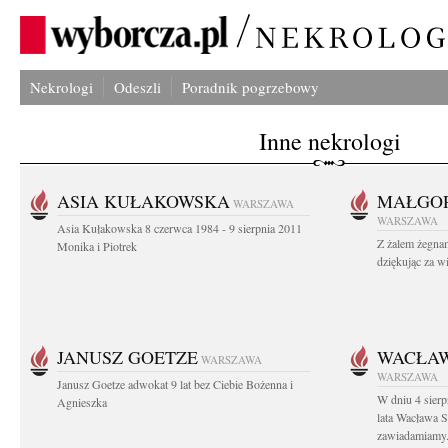
Nekrologi
Odeszli
Poradnik pogrzebowy
Inne nekrologi
ASIA KUŁAKOWSKA
MAŁGOR
WARSZAWA
WARSZAWA
Asia Kułakowska 8 czerwca 1984 - 9 sierpnia 2011
Z żalem żegnam
Monika i Piotrek
dziękując za w
JANUSZ GOETZE
WACŁAW
WARSZAWA
WARSZAWA
Janusz Goetze adwokat 9 lat bez Ciebie Bożenna i
W dniu 4 sier
Agnieszka
lata Wacława 
zawiadamiamy.