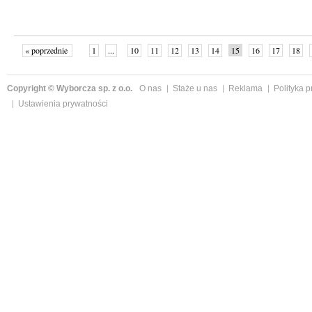
« poprzednie
1
...
10
11
12
13
14
15
16
17
18
»
Copyright © Wyborcza sp. z o.o.
O nas
Staże u nas
Reklama
Polityka 
Ustawienia prywatności