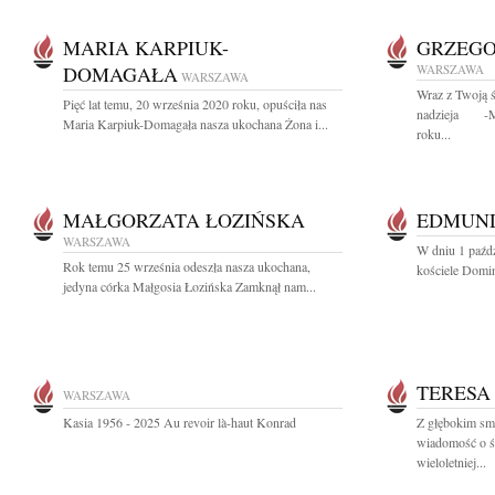
MARIA KARPIUK-
GRZEGO
DOMAGAŁA
WARSZAWA
WARSZAWA
Wraz z Twoją ś
Pięć lat temu, 20 września 2020 roku, opuściła nas
nadzieja -Ma
Maria Karpiuk-Domagała nasza ukochana Żona i...
roku...
MAŁGORZATA ŁOZIŃSKA
EDMUND
WARSZAWA
W dniu 1 paźdz
Rok temu 25 września odeszła nasza ukochana,
kościele Domin
jedyna córka Małgosia Łozińska Zamknął nam...
TERESA
WARSZAWA
Kasia 1956 - 2025 Au revoir là-haut Konrad
Z głębokim smu
wiadomość o śm
wieloletniej...