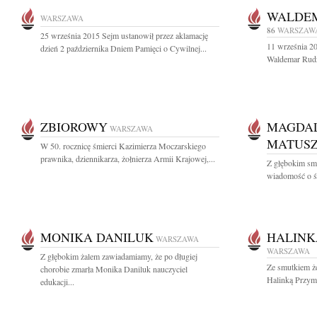
WALDEM
WARSZAWA
86
WARSZAW
25 września 2015 Sejm ustanowił przez aklamację
11 września 20
dzień 2 października Dniem Pamięci o Cywilnej...
Waldemar Rudz
ZBIOROWY
MAGDAL
WARSZAWA
MATUS
W 50. rocznicę śmierci Kazimierza Moczarskiego
prawnika, dziennikarza, żołnierza Armii Krajowej,...
Z głębokim smu
wiadomość o ś
MONIKA DANILUK
HALINK
WARSZAWA
WARSZAWA
Z głębokim żalem zawiadamiamy, że po długiej
Ze smutkiem ż
chorobie zmarła Monika Daniluk nauczyciel
Halinką Przymu
edukacji...