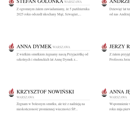
STEFAN GOLONKA
ANDRZE
WARSZAWA
Z ogromnym żalem zawiadamiamy, że 5 października
Dziewięć lat t
2025 roku odszedł ukochany Mąż, Szwagier,...
od nas Andrzej
ANNA DYMEK
JERZY R
WARSZAWA
Z wielkim smutkiem żegnamy naszą Przyjaciółkę od
Z żalem przyję
szkolnych i studenckich lat Annę Dymek z...
Profesora Jerz
KRZYSZTOF NOWIŃSKI
ANNA J
WARSZAWA
WARSZAWA
Żegnam w bolesnym smutku, ale też z nadzieją na
Wspomnienie w
nieskończoność promiennej wieczności ŚP...
roku mija pier