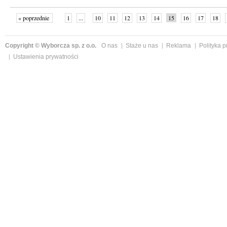
« poprzednie
1
...
10
11
12
13
14
15
16
17
18
»
Copyright © Wyborcza sp. z o.o.
O nas
Staże u nas
Reklama
Polityka 
Ustawienia prywatności