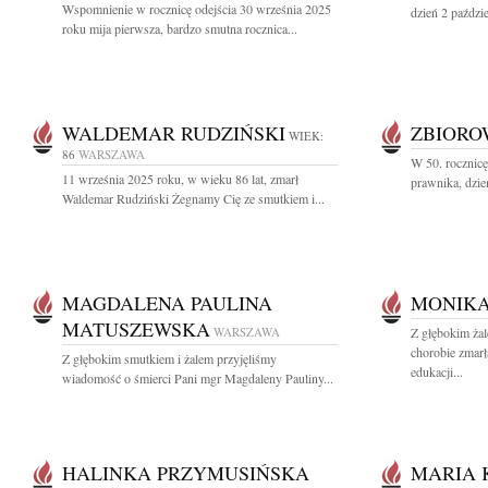
Wspomnienie w rocznicę odejścia 30 września 2025
dzień 2 paździ
roku mija pierwsza, bardzo smutna rocznica...
WALDEMAR RUDZIŃSKI
ZBIOR
WIEK:
86
WARSZAWA
W 50. rocznic
11 września 2025 roku, w wieku 86 lat, zmarł
prawnika, dzie
Waldemar Rudziński Żegnamy Cię ze smutkiem i...
MAGDALENA PAULINA
MONIKA
MATUSZEWSKA
WARSZAWA
Z głębokim żal
chorobie zmar
Z głębokim smutkiem i żalem przyjęliśmy
edukacji...
wiadomość o śmierci Pani mgr Magdaleny Pauliny...
HALINKA PRZYMUSIŃSKA
MARIA 