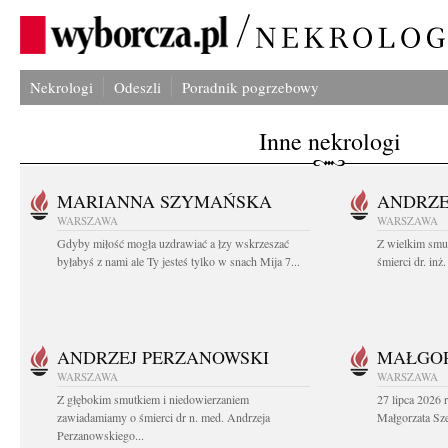
Nekrologi
Odeszli
Poradnik pogrzebowy
Inne nekrologi
MARIANNA SZYMAŃSKA
ANDRZE
WARSZAWA
WARSZAWA
Gdyby miłość mogła uzdrawiać a łzy wskrzeszać
Z wielkim smu
byłabyś z nami ale Ty jesteś tylko w snach Mija 7...
śmierci dr. in
ANDRZEJ PERZANOWSKI
MAŁGOR
WARSZAWA
WARSZAWA
Z głębokim smutkiem i niedowierzaniem
27 lipca 2026 
zawiadamiamy o śmierci dr n. med. Andrzeja
Małgorzata Sz
Perzanowskiego...