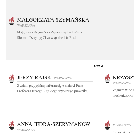
MAŁGORZATA SZYMAŃSKA
WARSZAWA
Małgorzata Szymańska Żegnaj najukochańsza
Siostro! Dziękuję Ci za wspólne lata Basia
JERZY RAJSKI
KRZYSZ
WARSZAWA
WARSZAWA
Z żalem przyjęliśmy informację o śmierci Pana
Żegnam w boles
Profesora Jerzego Rajskiego wybitnego prawnika,...
nieskończoność
ANNA JĘDRA-SZERYMANOW
WARSZAWA
WARSZAWA
25 września 20