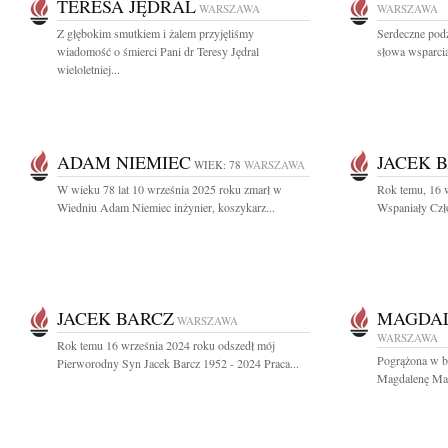
TERESA JĘDRAL
WARSZAWA
WARSZAWA
Z głębokim smutkiem i żalem przyjęliśmy
Serdeczne pod
wiadomość o śmierci Pani dr Teresy Jędral
słowa wsparcia
wieloletniej...
ADAM NIEMIEC
JACEK 
WIEK: 78
WARSZAWA
W wieku 78 lat 10 września 2025 roku zmarł w
Rok temu, 16 
Wiedniu Adam Niemiec inżynier, koszykarz...
Wspaniały Czło
JACEK BARCZ
MAGDA
WARSZAWA
WARSZAWA
Rok temu 16 września 2024 roku odszedł mój
Pogrążona w b
Pierworodny Syn Jacek Barcz 1952 - 2024 Praca...
Magdalenę Mad